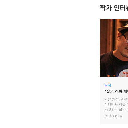
작가 인터
읽다
“삶의 진짜 재
억울하잖아요!”
반은 가상, 반
도시』 서진
미래에서 책을 
사랑하는 작가 
다른 이야기를 
2010.06.14.