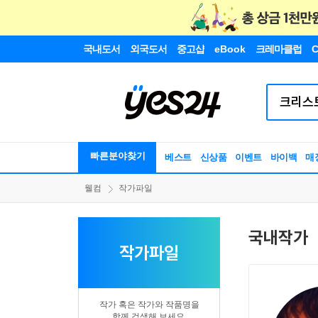
국내도서
외국도서
중고샵
eBook
크레마클럽
C
빠른분야찾기
베스트
신상품
이벤트
바이백
매
웰컴
작가파일
국내작가
작가파일
작가 혹은 작가와 작품명을
함께 검색해 보세요.