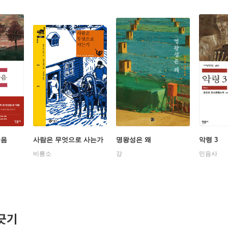
죽음
사람은 무엇으로 사는가
명왕성은 왜
악령 3
비룡소
강
민음사
긋기