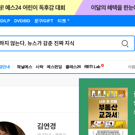
D/LP
DVD/BD
문구
/GIFT
티켓
독서유형검사
RBTI Lab
장안내
채널예스
사락
예스펀딩
클래스24
여
독서유형검사
김연경
국내작가
문학가