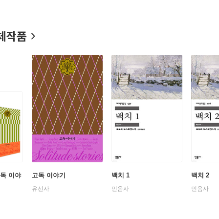
체작품
고독 이야
고독 이야기
백치 1
백치 2
유선사
민음사
민음사