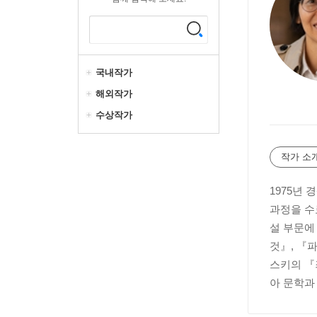
국내작가
해외작가
수상작가
작가 소
1975년
과정을 수
설 부문에
것』, 『
스키의 『
아 문학과