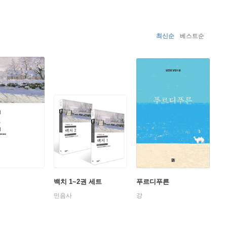
최신순
베스트순
백치 1~2권 세트
푸르디푸른
민음사
강