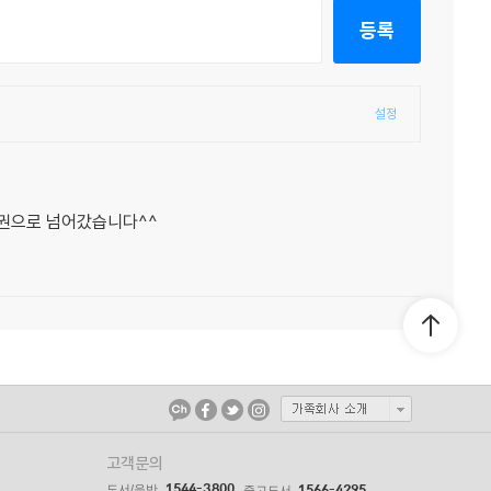
등록
설정
2권으로 넘어갔습니다^^
고객문의
1544-3800
도서/음반
1566-4295
중고도서