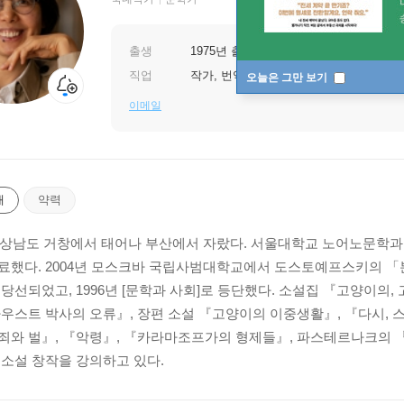
출생
1975년 출생
직업
작가, 번역가
오늘은 그만 보기
이메일
개
약력
 경상남도 거창에서 태어나 부산에서 자랐다. 서울대학교 노어노문학
료했다. 2004년 모스크바 국립사범대학교에서 도스토예프스키의 「분신
 당선되었고, 1996년 [문학과 사회]로 등단했다. 소설집 『고양이의,
파우스트 박사의 오류』, 장편 소설 『고양이의 이중생활』, 『다시, 
죄와 벌』, 『악령』, 『카라마조프가의 형제들』, 파스테르나크의 
 소설 창작을 강의하고 있다.