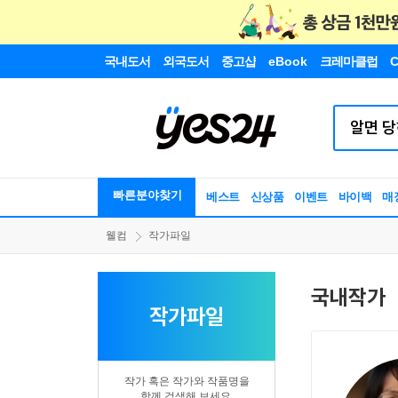
국내도서
외국도서
중고샵
eBook
크레마클럽
C
빠른분야찾기
베스트
신상품
이벤트
바이백
매
웰컴
작가파일
국내작가
작가파일
작가 혹은 작가와 작품명을
함께 검색해 보세요.