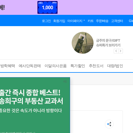
로그인
회원가입
마이페이지
카트
주문/배송
고객센터
Gl
름방학혜택
예사단독판매
이달의사은품
특가할인
추천도서
대량/법인