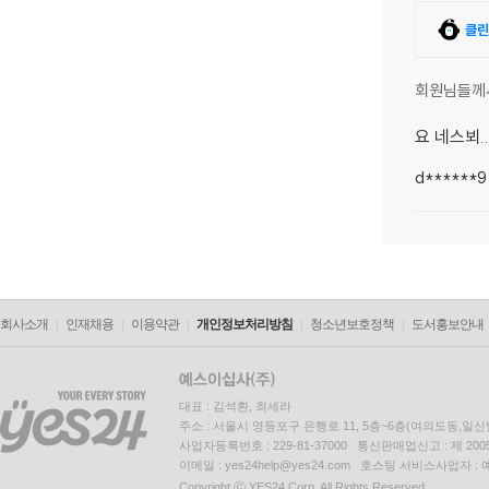
클린
회원님들께
요 네스뵈.
d******9
회사소개
인재채용
이용약관
개인정보처리방침
청소년보호정책
도서홍보안내
대표 : 김석환, 최세라
주소 : 서울시 영등포구 은행로 11, 5층~6층(여의도동,일신
사업자등록번호 : 229-81-37000 통신판매업신고 : 제 200
이메일 : yes24help@yes24.com 호스팅 서비스사업자 :
Copyright ⓒ YES24 Corp. All Rights Reserved.