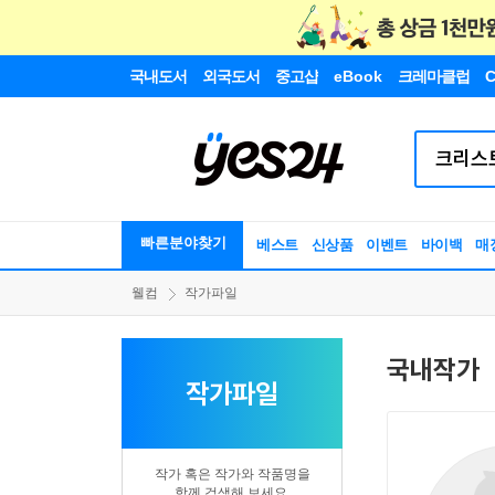
국내도서
외국도서
중고샵
eBook
크레마클럽
C
빠른분야찾기
베스트
신상품
이벤트
바이백
매
웰컴
작가파일
국내작가
작가파일
작가 혹은 작가와 작품명을
함께 검색해 보세요.