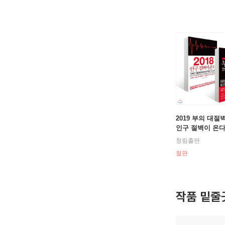
2019 부의 대절벽 
인구 절벽이 온
청림출판
절판
작품 밑줄