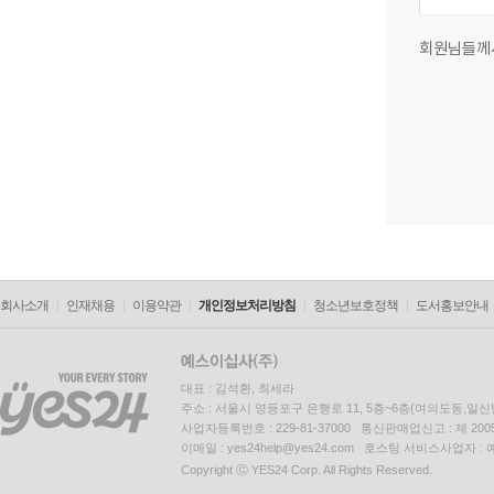
회원님들께
회사소개
인재채용
이용약관
개인정보처리방침
청소년보호정책
도서홍보안내
대표 : 김석환, 최세라
주소 : 서울시 영등포구 은행로 11, 5층~6층(여의도동,일신
사업자등록번호 : 229-81-37000 통신판매업신고 : 제 200
이메일 : yes24help@yes24.com 호스팅 서비스사업자 :
Copyright ⓒ YES24 Corp. All Rights Reserved.