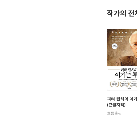
작가의 전
피터 린치의 이
(큰글자책)
흐름출판