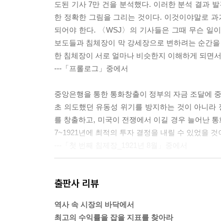
도된 기사 7만 건을 분석했다. 이러한 분석 결과 
한 정확한 그림을 그리는 것이다. 이것이야말로 
되어야 한다. 〈WSJ〉의 기사들은 그때 무슨 일
보도들과 침체장이 막 강세장으로 변하려는 순간을 
한 침체장이 서로 얼마나 비슷한지 이해하게 되면서
---「프롤로그」중에서
중앙은행을 통한 통화창출이 정부의 자금 조달에 중요
초 의도했던 유동성 위기를 방지하는 것이 아니라 정
를 창출하고, 미국이 전쟁에서 이길 경우 늘어난 통
7~1921년에 최적의 투자 결정을 내릴 수 있었을 것
---「첫 번째 침제장_1921년 8월」중에서
침체장에서는 주식의 밸류에이션이 큰 폭으로 낮아
출판사 리뷰
일반적인 생각이다. 하지만 주가급락이 주식의 밸
주가가 경제성장세만큼, 또 기업의 이익증가세만큼 오
역사 속 시장의 바닥에서
대공황 당시 침체장을 제외하면, 미국 역사상 모
최고의 수익률을 잡을 지표를 찾아라