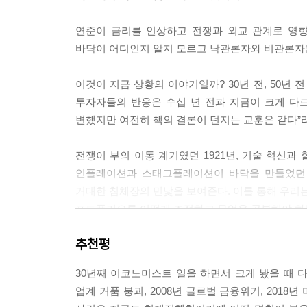
이 높았다. 다우존스 지수가 첫선을 보인 이후부터 
직전까지도 그랬다), 주가와 기업이익 사이의 괴리
연준이 금리를 인상하고 전쟁과 외교 관계로 영향
---「첫 번째 침제장_1921년 8월」중에서
바닥이 어디인지 알지 모르고 낙관론자와 비관론자
미국 자본주의 역사상 가장 어두웠던 때조차 모든 
이것이 지금 상황의 이야기일까? 30년 전, 50년
에서 당대 사람들이 주식시장을 어떻게 생각하고 있
투자자들의 반응은 수십 년 전과 지금이 크게 다르
선 좋은 소식이 전혀 없을 것이라는 것이 일반적인 
변했지만 여전히 책의 결론이 던지는 교훈은 같다”
〈WSJ〉에는 경제의 긍정적인 측면을 보여주는 보
·5월 9일: 지난 4월 승용차 판매액은 통상적인 계
전쟁이 부의 이동 계기였던 1921년, 기술 혁신과 
전달보다 36% 늘었는데, 이는 지난 7년간 4월 승
인플레이션과 스태그플레이션이 바닥을 만들었던 198
· 5월 10일: 포드자동차의 노퍽 공장이 4년 만에
거대한 침체장의 민낯을 보여준다. 이를 통해 우리는
---「두 번째 침체장_1932년 7월」중에서
포트폴리오를 어떻게 조정하고 무엇을 공부해야 하는
이 시기에 무엇보다 심각했던 것은 1791년에 설
추천평
전쟁, 대공황, 은행 파산, 연준의 정책
역사상 최대 규모의 은행 파산이었다. 미국연방은
바닥을 알려주는 신호와
뉴욕시에 거주했다. 이들이 예금액을 모두 잃을 처
30년째 이코노미스트 일을 하면서 크게 봤을 때 다섯 번
각 침체장의 모습에서 배우는 부의 흐름
기 시작했다. 1930년 9월 중순부터 12월 중순까지
업계 거품 붕괴, 2008년 글로벌 금융위기, 2018
면서 일반 대중의 행동도 바뀌었다. 1930년 10