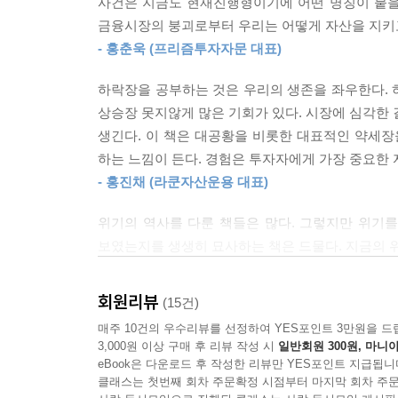
사건은 지금도 현재진행형이기에 어떤 명칭이 붙을
“내가 이 책에 다른 제목을 붙인다면 『나는 어떻
비 은행 예금액의 비율은 1920년대 내내 뚜렷한 상
금융시장의 붕괴로부터 우리는 어떻게 자산을 지키고 
낮아졌다는 의미다. 물건을 파는 것이 아니라 사는
차 은행위기가 막 발생하려던 시점에 은행 시스템에
- 홍춘욱 (프리즘투자자문 대표)
이유가 없다. 침체장을 피하면 자산을 보호할 수 
냄으로써 예금 수준이 역사적 ‘평균’ 정도로만 낮아
자산을 늘릴 수 있다.”(본문 41쪽 참조)
---「두 번째 침체장_1932년 7월」중에서
하락장을 공부하는 것은 우리의 생존을 좌우한다. 
상승장 못지않게 많은 기회가 있다. 시장에 심각한 결
그렇다면 침체장에서 바닥을 알려주는 신호로는 어
1949년에는 주가가 저평가 영역에 들어선 뒤 바닥
생긴다. 이 책은 대공황을 비롯한 대표적인 약세장
엄청나게 큰 폭의 하락을 겪어야 했다. 물론 가치투
하는 느낌이 든다. 경험은 투자자에게 가장 중요한 
● 바닥임을 알 수 있는 신호들
내재가치에 주목했던 투자자들은 상당히 오랫동안 주
- 홍진채 (라쿤자산운용 대표)
기하학적 평균 아래로 떨어졌다. 이는 주식이 193
-토빈의 Q비율: 예일대학교의 토빈 교수가 만든 
위기의 역사를 다룬 책들은 많다. 그렇지만 위기를
주가가 적정가치 아래로 떨어졌는지 판단하는 것이 
이하로 떨어질 때 투자자들은 최고의 매수 기회를 노
보였는지를 생생히 묘사하는 책은 드물다. 지금의 
험을 하지 않으려면 침체장 바닥을 나타내는 다른 
-자동차 판매량: 대표적인 선행지표로 경기가 침
- 오건영 (신한은행 WM사업부 부부장)
---「세 번째 침체장_1949년 6월」중에서
수요가 늘어난다.
회원리뷰
(15건)
역사적으로 시장의 가격이 어떻게 변해왔는지
-Fed의 지속적인 금리 인하: Fed가 지속적으로 
‘제1차 석유파동(오일쇼크)’까지 닥쳤다. 1972년 
매주 10건의 우수리뷰를 선정하여 YES포인트 3만원을 드
증권중개인이나 기업의 자산운용가 등에게 최고의 
-물가안정: 전반적으로 불안정하던 상품가격이 안정을
주식투자자들에겐 엄청난 타격이었으나 정작 더 큰 충
3,000원 이상 구매 후 리뷰 작성 시
일반회원 300원, 마니아
학생들에게 투자의 고전으로 자리 잡을 것이라고 믿
-채권 시장의 회복: 국채-회사채-주식 순으로 바
eBook은 다운로드 후 작성한 리뷰만 YES포인트 지급됩니
잡히지 않았다는 점이었다. 저성장 기조에서도 물가가 급
- 마크 파버 (『내일의 금맥』 저자)
주식시장이 바닥을 쳤다. 1921년과 1949년, 19
클래스는 첫번째 회차 주문확정 시점부터 마지막 회차 주문
첫 등장했다. 저성장과 고물가라는 반갑지 않은 조