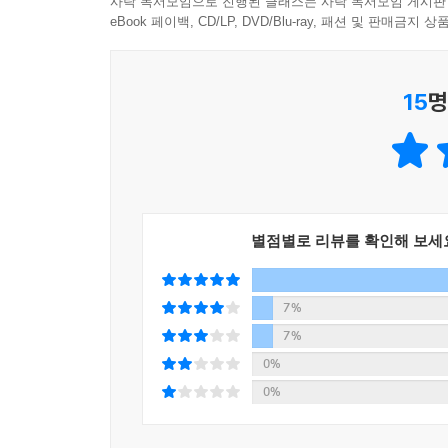
사락 독서모임으로 진행된 클래스는 사락 독서모임 게시판
바닥을 치고 회복세에 들어섰다.
물가상승률이 6.1%였던 1977년 1월 연방기금 금리
eBook 페이백, CD/LP, DVD/Blu-ray, 패션 및 판매금
이 책을 기억하라. 언젠가 당신이 엄청난 돈을 버는
었다.
썼다.
러셀 내피어에 따르면 증시는 순환한다. 영원한 침
- 휴 슬론 (영국 투자회사 슬론 로빈슨 설립자)
잡을 수 있다.
---「네 번째 침체장_1982년 8월」중에서
15
명
진심으로 돈을 벌고 싶다면 당신은 남들이 투자
●첫 번째 침체장_1921년 8월_
투자자들에게 도움이 되는 정보를 주고 있다.
:성장 속도를 기업 이익이 따라가지 못하는 시장
- 샌디 네언 (에든버러 파트너스 CEO)
1921년에 주식시장에서 주식은 투기적 성향이 강했
과거에서 교훈을 배우려는 사람들을 위한, 믿기 어
주요 국가들 사이에서 부의 이동이 이뤄졌다. 당
별점별로 리뷰를 확인해 보세
- 제프 화이트 (스톡 밴디트 CEO)
탓에 제1차 세계대전 이후에 나타난 주가상승을 
따라가지 못해 주가는 정체됐다.
역사적 주가 하락기들 사이의 비슷한 점과 다른
7%
필수적으로 읽어야 할 책이다.
7%
●두 번째 침체장_1932년 7월
- 빌 스트롱 (에퀴녹스 파트너스와 쿠로토 펀드 헤
0%
:할부 금융이 쏘아올린 호황과 은행 파산이 마무리
투자 역사의 거대한 흐름, 특히 시장이 갑자기 하
0%
책이다.
1921년 여름이 지나고 미국은 대대적인 기술 혁
- 톰 스티븐슨 (펀드매니저이자 〈데일리 텔레그래