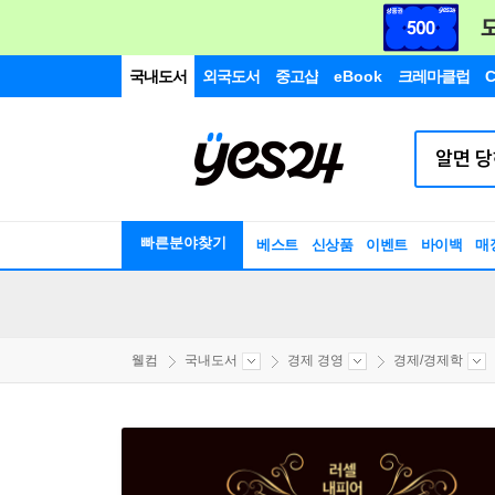
국내도서
외국도서
중고샵
eBook
크레마클럽
C
빠른분야찾기
베스트
신상품
이벤트
바이백
매
웰컴
국내도서
경제 경영
경제/경제학