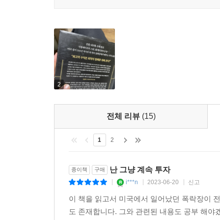
기술 혁신, 생산성과 기업의 이익을 끌어올리며 주
영향으로 대중들도 적극적으로 증시에 참여했다. 
놀라울 정도로 광범위하게 연구되고 분석한 결과를 명
1,2차 은행산업의 위기로 대폭락이 시작됐다. 은행
- 빌 제이미슨 (〈더 스코츠맨〉 칼럼니스트)
위기는 유럽의 은행 위기까지 심화됐다. 주식 시장의
주식시장에서 어떤 일이 진행되는지 투자자들이 실
●세 번째 침체장_1949년 6월
안내서다.
:대공황 시대보다 거래량이 낮았던 침체장
- 야니스 G, 모스트러스 (『국가의 부상The Rise of t
2
1930년대 초의 대공황과 2차 세계대전은 투자
사람들이 주식에 전혀 흥미를 갖지 못했다. 194
전체 리뷰
(15)
떨어졌다.
1
2
●네 번째 침체장_1982년 8월
:인플레이션과의 싸움, 스태그플레이션의 등장
난 그냥 계속 투자
종이책
구매
i***n
2023-06-20
신고
|
|
|
1968년부터 1982년까지 침체장의 주제는 인플레
이 책을 읽고서 미국에서 일어났던 폭락장이 전
‘스태그플레이션’이라는 단어가 첫 등장했다. 197
도 존재합니다. 그와 관련된 내용도 공부 해야겠
앞서 3번의 침체장에서는 디플레이션이 멈추면서 