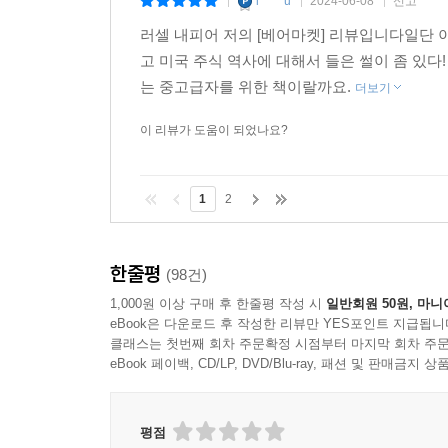
l*****u
2024-06-08
신고
|
|
|
러셀 내피어 저의 [베어마켓] 리뷰입니다일단 
고 미국 주식 역사에 대해서 들은 썰이 좀 있
는 중고급자를 위한 책이랄까요.
더보기
이 리뷰가 도움이 되었나요?
1
2
한줄평
(98건)
1,000원 이상 구매 후 한줄평 작성 시
일반회원 50원, 마니
eBook은 다운로드 후 작성한 리뷰만 YES포인트 지급됩니
클래스는 첫번째 회차 주문확정 시점부터 마지막 회차 주문
eBook 페이백, CD/LP, DVD/Blu-ray, 패션 및 판매금
평점