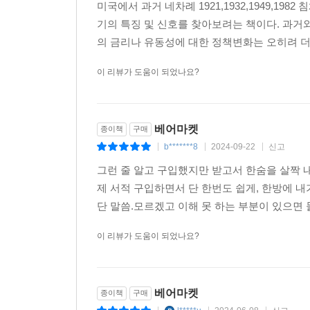
미국에서 과거 네차례 1921,1932,1949,1
흔히 장기화된 침체장에서 악재가 쏟아지고 최악
기의 특징 및 신호를 찾아보려는 책이다. 과거
나타났을 때를 유의하라고 한다. 오랜 하락에 
의 금리나 유동성에 대한 정책변화는 오히려 더 
신호임을 눈치채지 못하기도 한다.
이 리뷰가 도움이 되었나요?
과거를 기억하지 못하는 사람들은 같은 실수를 
우리의 생존을 좌우하는 길”이기도 하다. 이 책은 
생존율을 높일 수 있을 것이다. 1987년 미국의 
베어마켓
종이책
구매
금융시장을 공부하는 학생들에게 투자의 고전으로 자
b*******8
2024-09-22
신고
|
|
|
하락장에서도 살아남을 투자 전략을 세울 수 있을 
그런 줄 알고 구입했지만 받고서 한숨을 살짝 내
제 서적 구입하면서 단 한번도 쉽게, 한방에 내
단 말씀.모르겠고 이해 못 하는 부분이 있으면 
이 리뷰가 도움이 되었나요?
베어마켓
종이책
구매