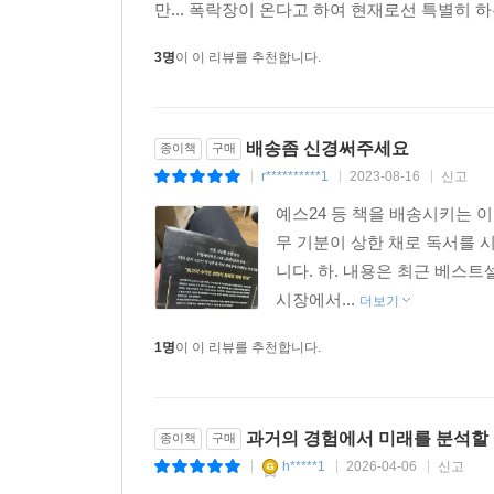
만... 폭락장이 온다고 하여 현재로선 특별히 하는
싸움으로 침체장이 이어졌다.
3명
이 이 리뷰를 추천합니다.
저마다 침체장의 모습들은 다르지만 바닥이자 반등
중요하다. 이 책에서는 낮은 주가평가, 개선된 기업
역사적으로 시장의 미래를 가늠하는 지표를 차근차
배송좀 신경써주세요
종이책
구매
몇몇 제품의 수요가 개선되는 조짐, Fed가 금리를 
r**********1
2023-08-16
신고
|
|
|
예스24 등 책을 배송시키는 
증권가의 통념을 깨고
무 기분이 상한 채로 독서를 
미국 증시 100년을 분석한 투자 바이블의 힘
니다. 하. 내용은 최근 베스
“투자 커뮤니티의 명저, 바닥에서 치고 올라가기 위
시장에서...
더보기
[파이낸셜 타임스]
1명
이 이 리뷰를 추천합니다.
이 책은 침체장 당시의 기사 나열이 아니라 말 
미래를 예측할 때 여전히 낡은 수리적 모델이 쓰
제공하며 투자자들의 심리를 분석하고자 한다. 불
과거의 경험에서 미래를 분석할
종이책
구매
시장 가격이 어떻게 형성되는지 볼 수 있을 것이다.
h*****1
2026-04-06
신고
|
|
|