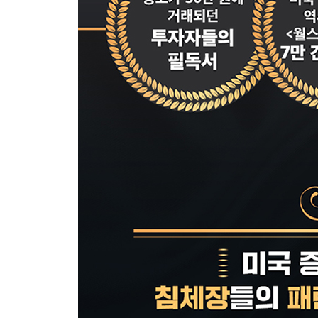
침체장 바닥에서: 1982년 여름
호재와 침체장
물가 안정과 침체장
유동성과 침체장
낙관론자와 비관론자
채권시장과 침체장
에필로그
감사의 글