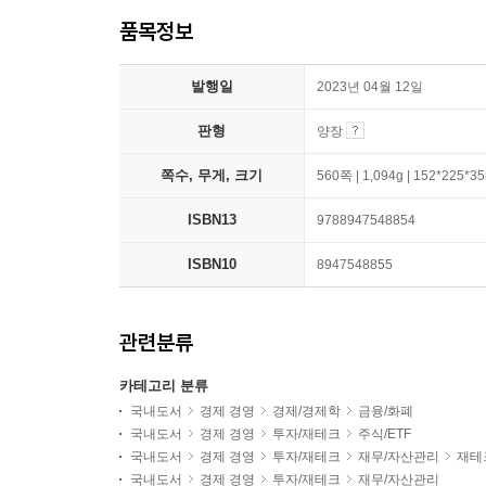
품목정보
발행일
2023년 04월 12일
판형
양장
쪽수, 무게, 크기
560쪽 | 1,094g | 152*225*
ISBN13
9788947548854
ISBN10
8947548855
관련분류
카테고리 분류
국내도서
경제 경영
경제/경제학
금융/화폐
국내도서
경제 경영
투자/재테크
주식/ETF
국내도서
경제 경영
투자/재테크
재무/자산관리
재테
국내도서
경제 경영
투자/재테크
재무/자산관리