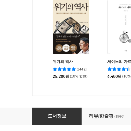
위기의 역사
세이노의 가
244건
25,200
원
(10% 할인)
6,480
원
(10%
베어마켓
도서정보
리뷰/한줄평
(15/98)