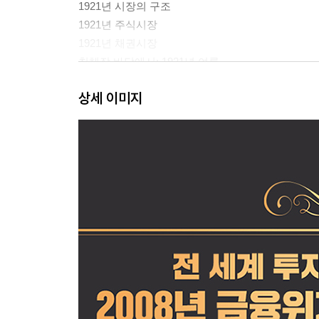
1921년 시장의 구조
1921년 주식시장
1921년 채권시장
침체장 바닥에서: 1921년 여름
호재와 침체장
상세 이미지
물가 안정과 침체장
유동성과 침체장
낙관론자와 비관론자
채권시장과 침체장
두 번째 침체장 1932년 7월
1932년 7월까지의 시장
다우지수의 움직임: 1921~1929년
연방준비제도: 완전히 새로운 경기 2
다우지수의 움직임: 1929~1932년
1932년 시장의 구조