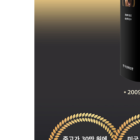
1949년 주식시장
1949년 채권시장
침체장 바닥에서: 1949년 여름
호재와 침체장
물가 안정과 침체장
유동성과 침체장
낙관론자와 비관론자
채권시장과 침체장
네 번째 침체장 1982년 8월
1982년 8월까지의 시장
다우지수의 움직임: 1949~1968년
다우지수의 움직임: 1968~1982년
1982년 시장의 구조
1982년 주식시장
1982년 채권시장