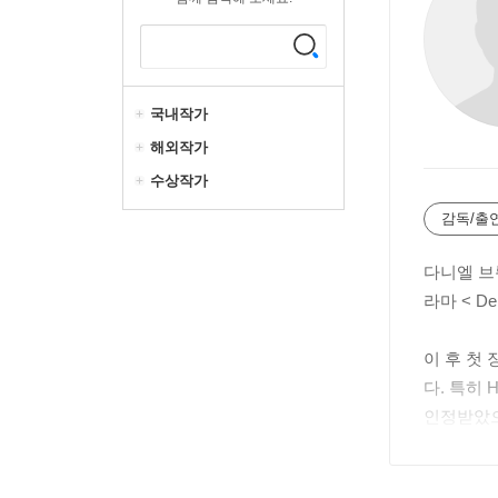
국내작가
해외작가
수상작가
감독/출
다니엘 브뢸
라마 < D
이 후 첫 
다. 특히 H
인정받았으
기도 하였