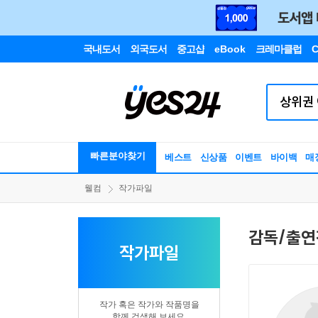
국내도서
외국도서
중고샵
eBook
크레마클럽
C
빠른분야찾기
베스트
신상품
이벤트
바이백
매
웰컴
작가파일
감독/출연
작가파일
작가 혹은 작가와 작품명을
함께 검색해 보세요.