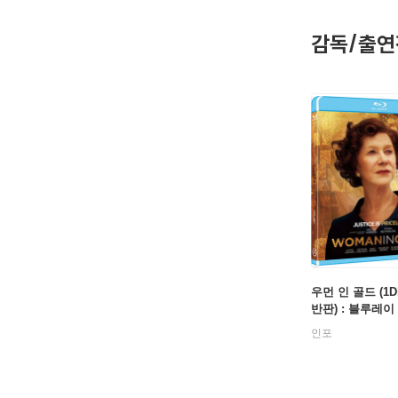
최근에는 X 
감독/출연
[필모그래
굿바이 레닌
라벤더의 
메리 크리
인글로리어
우먼 인 골드 (1Di
반판) : 블루레이
인포