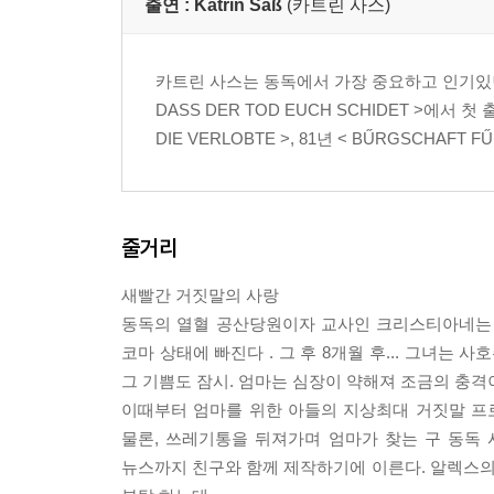
출연 :
Katrin Saß
(카트린 사스)
카트린 사스는 동독에서 가장 중요하고 인기있던 여배우
DASS DER TOD EUCH SCHIDET >에
DIE VERLOBTE >, 81년 < BŰRGSCHAFT
줄거리
새빨간 거짓말의 사랑
동독의 열혈 공산당원이자 교사인 크리스티아네는 
코마 상태에 빠진다 . 그 후 8개월 후... 그녀는
그 기쁨도 잠시. 엄마는 심장이 약해져 조금의 충격
이때부터 엄마를 위한 아들의 지상최대 거짓말 프
물론, 쓰레기통을 뒤져가며 엄마가 찾는 구 동독 
뉴스까지 친구와 함께 제작하기에 이른다. 알렉스