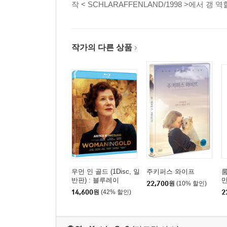
작 < SCHLARAFFENLAND/1998 >에서 
작가의 다른 상품
우먼 인 골드 (1Disc, 일
주키퍼스 와이프
룸
반판) : 블루레이
만
22,700
원
(10% 할인)
14,600
원
(42% 할인)
2