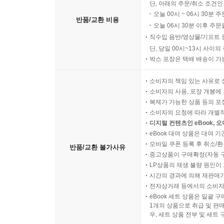
단, 아래의 주문/취소 조건인
오늘 00시 ~ 06시 30분 
반품/교환 비용
오늘 06시 30분 이후 주문
직수입 음반/영상물/기프트 
단, 당일 00시~13시 사이
박스 포장은 택배 배송이 가
소비자의 책임 있는 사유로 
소비자의 사용, 포장 개봉에 
복제가 가능한 상품 등의 포장을 
소비자의 요청에 따라 개별
디지털 컨텐츠인 eBook, 
eBook 대여 상품은 대여 기
모바일 쿠폰 등록 후 취소/환
반품/교환 불가사유
중고상품이 구매확정(자동 
LP상품의 재생 불량 원인이 기
시간의 경과에 의해 재판매가
전자상거래 등에서의 소비자
eBook 세트 상품은 일괄 
1개의 상품으로 취급 및 판매
우, 세트 상품 전부 및 세트