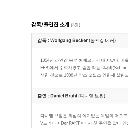
감독/출연진 소개
(3명)
감독 :
Wolfgang Becker
(볼프강 베커)
1954년 라인강 북부 헤메르에서 태어났다. 베를린 
FFB)에서 수학하였고 졸업 작품 <나비(Schmett
색한 것으로 1988년 막스 오필스 영화제 살
출연 :
Daniel Bruhl
(다니엘 브뢸)
다니엘 브뢸은 의심의 여지없는 독일의 떠오르는 스타이
V드라마 < Der PAKT >에서 첫 주연을 맡