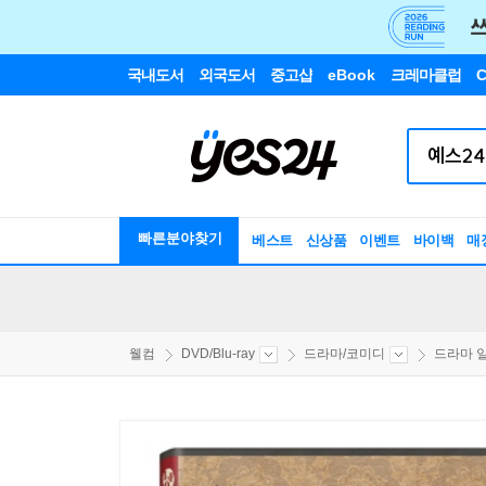
국내도서
외국도서
중고샵
eBook
크레마클럽
C
빠른분야찾기
베스트
신상품
이벤트
바이백
매
웰컴
DVD/Blu-ray
드라마/코미디
드라마 