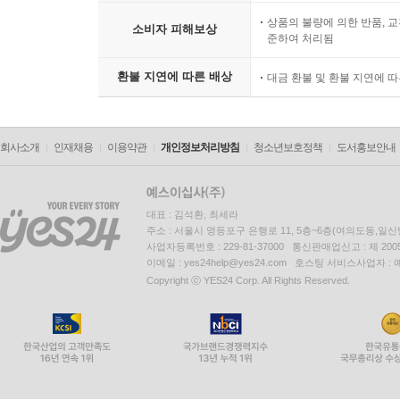
상품의 불량에 의한 반품, 교
소비자 피해보상
준하여 처리됨
환불 지연에 따른 배상
대금 환불 및 환불 지연에 
회사소개
인재채용
이용약관
개인정보처리방침
청소년보호정책
도서홍보안내
대표 : 김석환, 최세라
주소 : 서울시 영등포구 은행로 11, 5층~6층(여의도동,일신
사업자등록번호 : 229-81-37000 통신판매업신고 : 제 200
이메일 : yes24help@yes24.com 호스팅 서비스사업자 :
Copyright ⓒ YES24 Corp. All Rights Reserved.