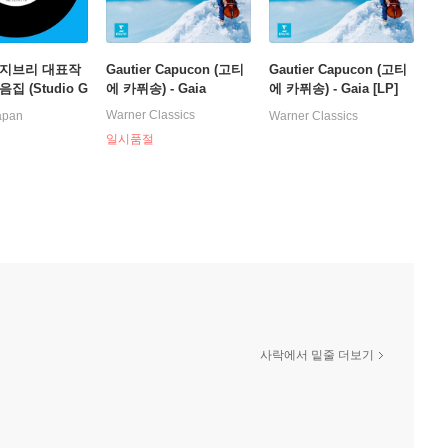
 지브리 대표작
Gautier Capucon (고티
Gautier Capucon (고티
집 (Studio G
에 카퓌송) - Gaia
에 카퓌송) - Gaia [LP]
nch Box) [7인치
Warner Classics
apan
Warner Classics
박스세트]
일시품절
사락에서 밑줄 더보기