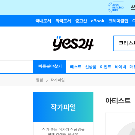
국내도서
외국도서
중고샵
eBook
크레마클럽
C
빠른분야찾기
베스트
신상품
이벤트
바이백
매
웰컴
작가파일
아티스트
작가파일
작가 혹은 작가와 작품명을
함께 검색해 보세요.