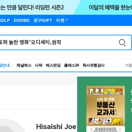
D/LP
DVD/BD
문구
/GIFT
티켓
독서유형검사
장안내
채널예스
사락
예스펀딩
클래스24
여
RBTI Lab
독서유형검사
Hisaishi Joe
히사이시 조
久石讓