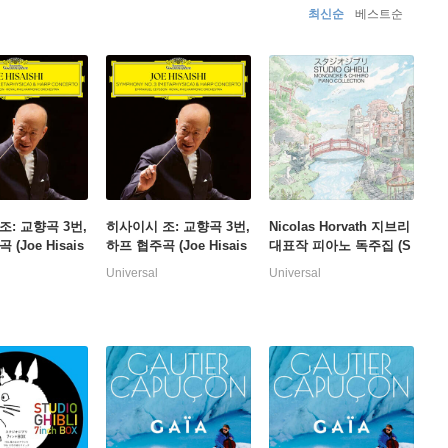
최신순
베스트순
조: 교향곡 3번,
히사이시 조: 교향곡 3번,
Nicolas Horvath 지브리
(Joe Hisais
하프 협주곡 (Joe Hisais
대표작 피아노 독주집 (S
hony No.3 Met
hi: Symphony No.3 Met
tudio Ghibli: Mononok
Universal
Universal
, Harp Concert
aphysica, Harp Concert
e & Chihiro Piano Coll
o) [투명 컬러 2LP]
ection) [2LP]