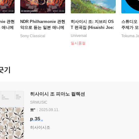
onie 관현
NDR Philharmonie 관현
히사이시 조: 지브리 OS
스튜디오
본 애니메
악으로 듣는 일본 애니메
T 편곡집 (Hisaishi Joe:
주제가 모음
e)
이션 (Epic Anime) [2L
Symphonic Celebratio
hibli 7i
Universal
Sony Classical
Tokuma J
P]
n) [옐로우 컬러 2LP]
Vinyl 
일시품절
긋기
히사이시 조 피아노 컬렉션
SRMUSIC
뽀*
2025.09.11.
p.35
히사이시조