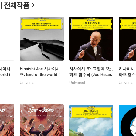
 전체작품
 히사이시
Hisaishi Joe 히사이시
히사이시 조: 교향곡 3번,
히사이시 
orld /
조: End of the world /
하프 협주곡 (Joe Hisais
하프 협주곡 
e Des
스티브 라이히: The Des
hi: Symphony No.3 Met
hi: Symp
Universal
Universal
Universal
ert Music [2LP]
aphysica, Harp Concert
aphysica
o)
o) [2LP]