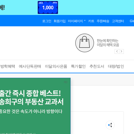
로그인
회원가입
마이페이지
카트
주문/배송
고객센터
Gl
름방학혜택
예사단독판매
이달의사은품
특가할인
추천도서
대량/법인