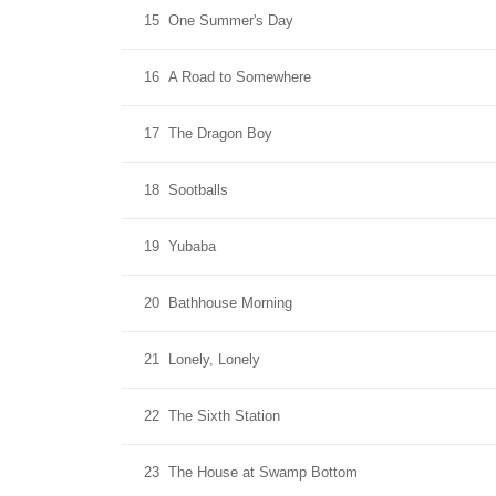
15
One Summer's Day
16
A Road to Somewhere
17
The Dragon Boy
18
Sootballs
19
Yubaba
20
Bathhouse Morning
21
Lonely, Lonely
22
The Sixth Station
23
The House at Swamp Bottom