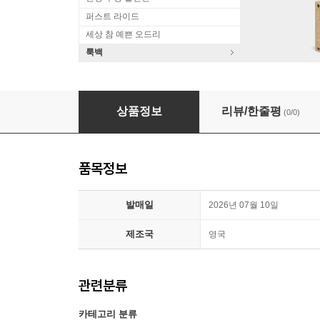
퍼스트 라이드
세상 참 예쁜 오드리
룩백
Nicolas Horvath 지브리 대표작 피아노 독주집 (Studi
상품정보
리뷰/한줄평
(0/0)
품목정보
발매일
2026년 07월 10일
제조국
영국
관련분류
카테고리 분류