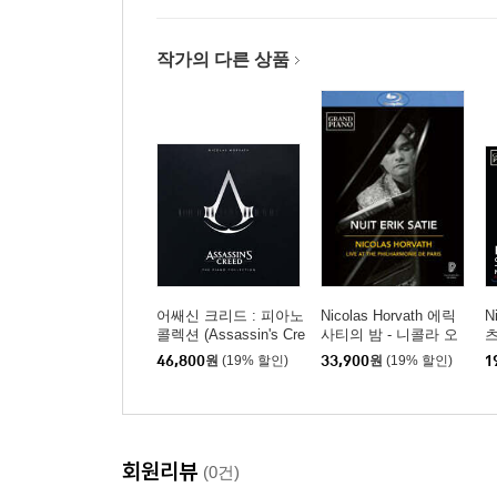
작가의 다른 상품
어쌔신 크리드 : 피아노
Nicolas Horvath 에릭
N
콜렉션 (Assassin's Cre
사티의 밤 - 니콜라 오
츠
ed : The Piano Collecti
르바트 (Nuit Erik Satie)
1
46,800
원
(19% 할인)
33,900
원
(19% 할인)
1
on) [LP]
(
P
회원리뷰
(0건)