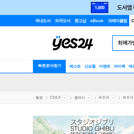
국내도서
외국도서
중고샵
eBook
크레마클럽
C
빠른분야찾기
베스트
신상품
이벤트
바이백
매
웰컴
CD/LP
클래식
독주곡
독주곡 