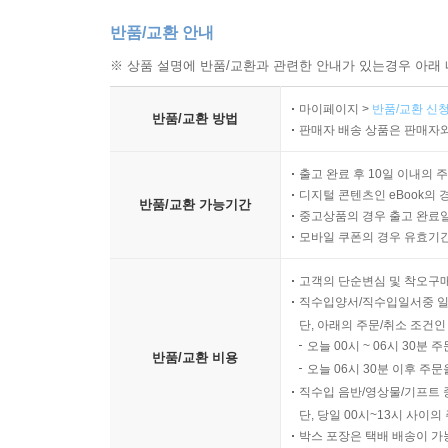
반품/교환 안내
※ 상품 설명에 반품/교환과 관련한 안내가 있는경우 아래 
마이페이지 >
반품/교환 신청
반품/교환 방법
판매자 배송 상품은 판매자와
출고 완료 후 10일 이내의 
디지털 콘텐츠인 eBook의 
반품/교환 가능기간
중고상품의 경우 출고 완료일
모바일 쿠폰의 경우 유효기간(
고객의 단순변심 및 착오구
직수입양서/직수입일서중 일
단, 아래의 주문/취소 조건인
오늘 00시 ~ 06시 30분 
반품/교환 비용
오늘 06시 30분 이후 주문
직수입 음반/영상물/기프트 
단, 당일 00시~13시 사이
박스 포장은 택배 배송이 가