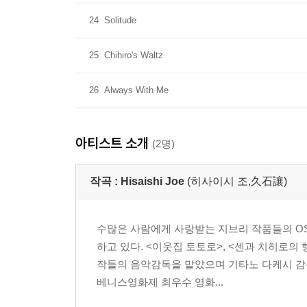
24
Solitude
25
Chihiro's Waltz
26
Always With Me
아티스트 소개
(2명)
작곡 :
Hisaishi Joe
(히사이시 조,久石讓)
수많은 사람에게 사랑받는 지브리 작품들의 O
하고 있다. <이웃집 토토로>, <센과 치히로의
작들의 음악감독을 맡았으며 기타노 다케시 감
베니스영화제 최우수 영화...