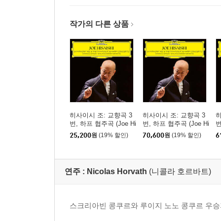
작가의 다른 상품
히사이시 조: 교향곡 3
히사이시 조: 교향곡 3
히
번, 하프 협주곡 (Joe Hi
번, 하프 협주곡 (Joe Hi
번
saishi: Symphony No.3
saishi: Symphony No.3
s
25,200
원
(19% 할인)
70,600
원
(19% 할인)
6
Metaphysica, Harp Co
Metaphysica, Harp Co
M
ncerto)
ncerto) [투명 컬러 2LP]
n
연주 :
Nicolas Horvath
(니콜라 호르바트)
스크리아빈 콩쿠르와 루이지 노노 콩쿠르 우