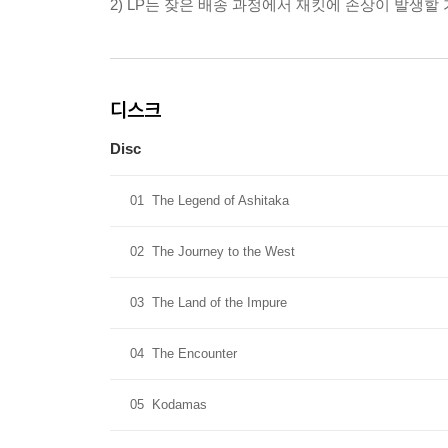
2) LP는 잦은 배송 과정에서 재킷에 손상이 발생
디스크
Disc
01
The Legend of Ashitaka
02
The Journey to the West
03
The Land of the Impure
04
The Encounter
05
Kodamas