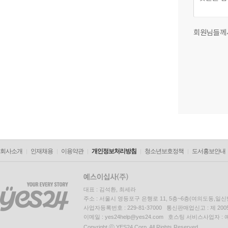
회원님들께
회사소개
인재채용
이용약관
개인정보처리방침
청소년보호정책
도서홍보안내
대표 : 김석환, 최세라
주소 : 서울시 영등포구 은행로 11, 5층~6층(여의도동,일신
사업자등록번호 : 229-81-37000 통신판매업신고 : 제 200
이메일 : yes24help@yes24.com 호스팅 서비스사업자 :
Copyright ⓒ YES24 Corp. All Rights Reserved.