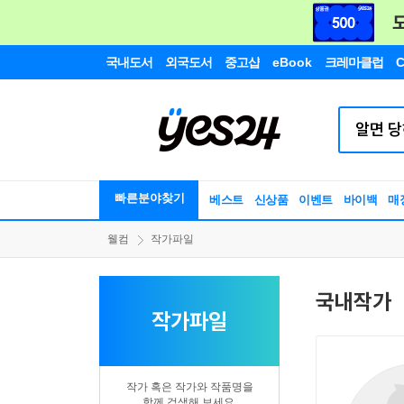
국내도서
외국도서
중고샵
eBook
크레마클럽
C
빠른분야찾기
베스트
신상품
이벤트
바이백
매
웰컴
작가파일
국내작가
작가파일
작가 혹은 작가와 작품명을
함께 검색해 보세요.