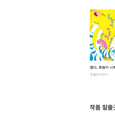
옜다, 호랑이 시
한울림어린이
작품 밑줄