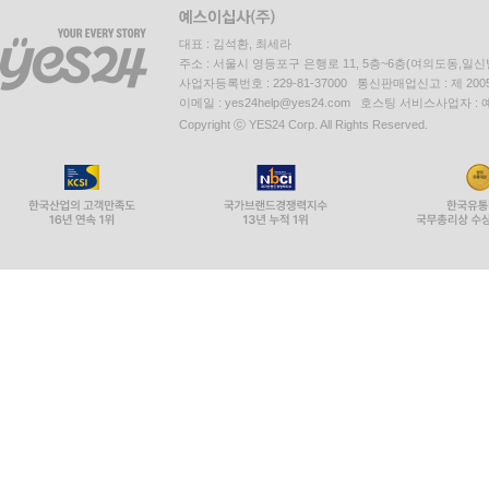
대표 : 김석환, 최세라
주소 : 서울시 영등포구 은행로 11, 5층~6층(여의도동,일신
사업자등록번호 : 229-81-37000 통신판매업신고 : 제 200
이메일 : yes24help@yes24.com 호스팅 서비스사업자 :
Copyright ⓒ YES24 Corp. All Rights Reserved.