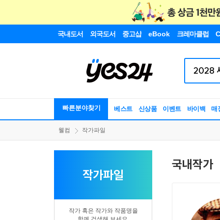
국내도서
외국도서
중고샵
eBook
크레마클럽
C
빠른분야찾기
베스트
신상품
이벤트
바이백
매
웰컴
작가파일
국내작가
작가파일
작가 혹은 작가와 작품명을
함께 검색해 보세요.