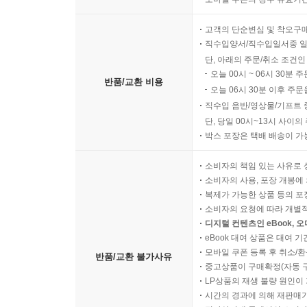
고객의 단순변심 및 착오구
직수입양서/직수입일서중 일
단, 아래의 주문/취소 조건인
오늘 00시 ~ 06시 30분 
반품/교환 비용
오늘 06시 30분 이후 주문
직수입 음반/영상물/기프트 
단, 당일 00시~13시 사이
박스 포장은 택배 배송이 가
소비자의 책임 있는 사유로 
소비자의 사용, 포장 개봉에 
복제가 가능한 상품 등의 포장을 
소비자의 요청에 따라 개별
디지털 컨텐츠인 eBook, 
eBook 대여 상품은 대여 기
모바일 쿠폰 등록 후 취소/환
반품/교환 불가사유
중고상품이 구매확정(자동 
LP상품의 재생 불량 원인이 기
시간의 경과에 의해 재판매가