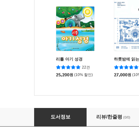
리틀 아기 성경
하룻밤에 읽는
22건
25,200
원
(10% 할인)
27,000
원
(1
엄마의 축복 기도문
도서정보
리뷰/한줄평
(0/0)