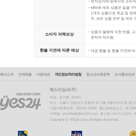
전자상거래 등에서의 소비자
eBook 세트 상품은 일괄 
1개의 상품으로 취급 및 판매
우, 세트 상품 전부 및 세트
상품의 불량에 의한 반품, 교
소비자 피해보상
준하여 처리됨
환불 지연에 따른 배상
대금 환불 및 환불 지연에 
회사소개
인재채용
이용약관
개인정보처리방침
청소년보호정책
도서홍보안내
대표 : 김석환, 최세라
주소 : 서울시 영등포구 은행로 11, 5층~6층(여의도동,일신
사업자등록번호 : 229-81-37000 통신판매업신고 : 제 200
이메일 : yes24help@yes24.com 호스팅 서비스사업자 :
Copyright ⓒ YES24 Corp. All Rights Reserved.