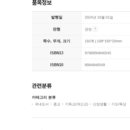
품목정보
발행일
2024년 10월 01일
판형
양장
쪽수, 무게, 크기
192쪽 | 108*165*20mm
ISBN13
9788994846545
ISBN10
8994846549
관련분류
카테고리 분류
국내도서
종교
기독교(개신교)
신앙생활
기도/묵상