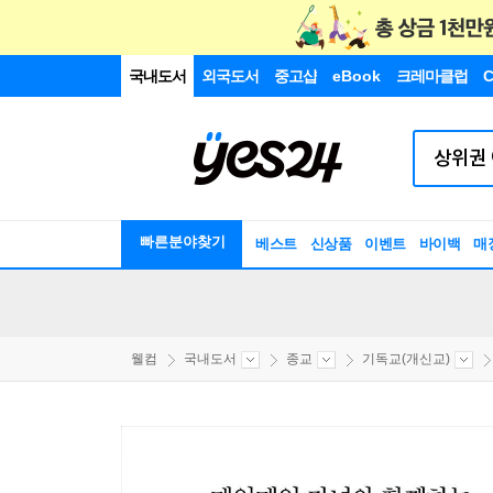
국내도서
외국도서
중고샵
eBook
크레마클럽
C
빠른분야찾기
베스트
신상품
이벤트
바이백
매
웰컴
국내도서
종교
기독교(개신교)