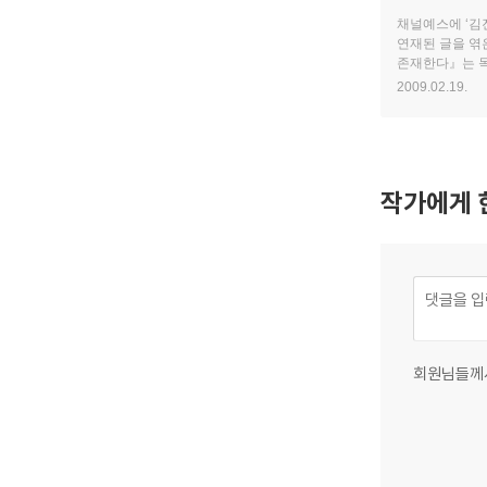
나를 위해 존
채널예스에 ‘김
연재된 글을 엮
존재한다』는 독
자서전이다. 소
2009.02.19.
가장 힘들어한다
작가에게 
회원님들께