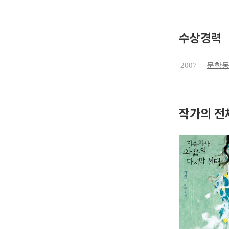
허미혜 화
어라」에 
수상경력
상을 받으
2007
문학동
작가의 전