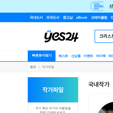
국내도서
외국도서
중고샵
eBook
크레마클럽
C
빠른분야찾기
베스트
신상품
이벤트
바이백
매
웰컴
작가파일
국내작가
작가파일
작가 혹은 작가와 작품명을
함께 검색해 보세요.