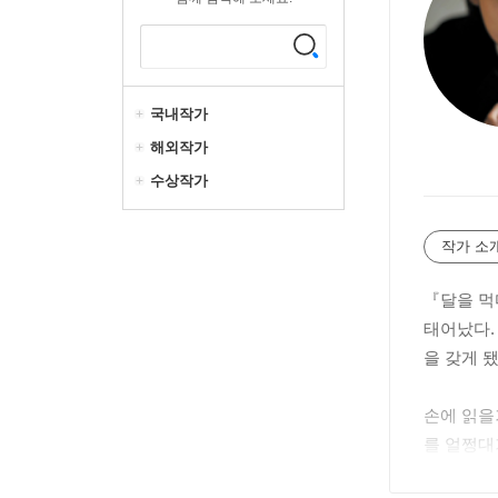
국내작가
해외작가
수상작가
작가 소
『달을 먹
태어났다.
을 갖게 
손에 읽을
를 얼쩡대
웠지만 여