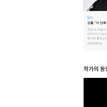
읽다
강풀 “더 만화
10대 친구들이
이야기인가보다,
봤으면 좋겠고요
만화라는 매체는
2016.06.02.
가장 좋겠어요.
작가의 동