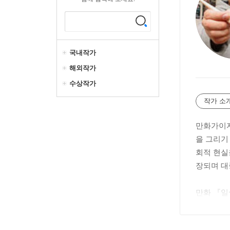
국내작가
해외작가
수상작가
작가 소
만화가이자
을 그리기
회적 현실
장되며 대
만화 『일쌍
년』(200
『마녀』(2