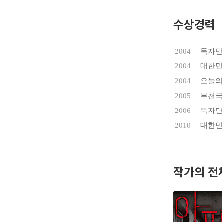
필한 드라
흡입력 있
수상경력
오늘의 우
2004
독자
만화』, 
2004
대한민
제60회 
2004
오늘의
2005
부천국
2006
독자
2010
대한민
작가의 전