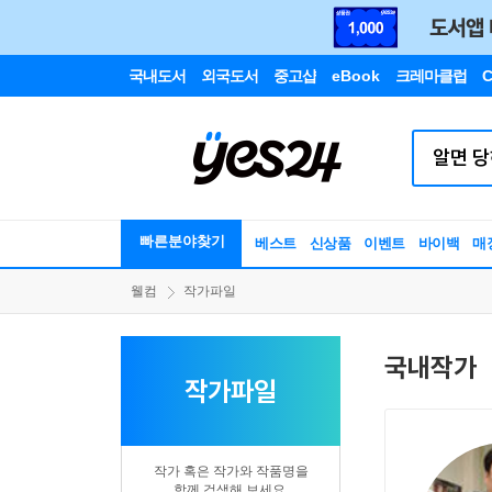
국내도서
외국도서
중고샵
eBook
크레마클럽
C
빠른분야찾기
베스트
신상품
이벤트
바이백
매
웰컴
작가파일
국내작가
작가파일
작가 혹은 작가와 작품명을
함께 검색해 보세요.