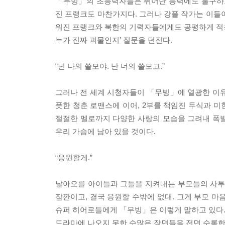
「무빙」의 초능력자들은 뛰어난 능력에도 불구하고
진 프랭크도 마찬가지다. 그러나 강풀 작가는 이들
워진 프랭크와 북한의 기력자들에게도 공평하게 적용되
누가 진짜 괴물인지’ 질문을 던진다.
“넌 나의 쓸모야. 난 너의 쓸모고.”
그러나 전 세계 시청자들이 「무빙」에 열광한 이유
풋한 청춘 로맨스에 이어, 2부를 책임진 두식과 
절절한 멜로까지 다양한 사랑의 모습을 그려내 폭발
우리 가슴에 남아 있을 것이다.
“응원할게.”
날아오를 아이들과 그들을 지켜내는 부모들의 사투
잠깐이고, 결국 응원할 수밖에 없대. 그게 부모 마
슈퍼 히어로들에게 「무빙」은 이렇게 말하고 있다. “
드라마에 나오지 못한 수많은 장면들을 전면 수록한 