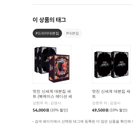
이 상품의 태그
#드라마대본집
#대본집
멋진 신세계 대본집 세
멋진 신세계 대본집 세
트 (북케이스 에디션 세
트
트)
강현주 저
김영사
강현주 저
김영사
|
|
54,000
원
(10% 할인)
49,500
원
(10% 할인)
검색 페이지에서 선택된 태그에 등록된 더 많은 상품을 확인해 