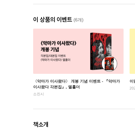
이 상품의 이벤트
(6개)
〈악마가 이사왔다〉 개봉 기념 이벤트 - 『악마가
이
이사왔다 각본집』, 엘홀더
20
소진시
책소개