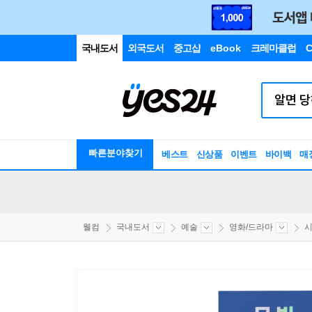
국내도서
외국도서
중고샵
eBook
크레마클럽
C
빠른분야찾기
베스트
신상품
이벤트
바이백
매
웰컴
국내도서
예술
영화/드라마
시