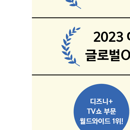
제15화: N.T.D.P.
제16화: 경계인간
제17화: 각성
제18화: 남과 북
제19화: 결전
제20화: 졸업식
연출의 말
작가의 말