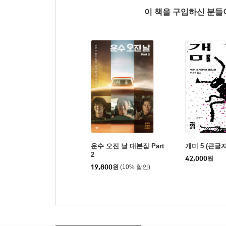
이 책을 구입하신 분
운수 오진 날 대본집 Part
개미 5 (큰글
2
42,000
원
19,800
원
(10% 할인)