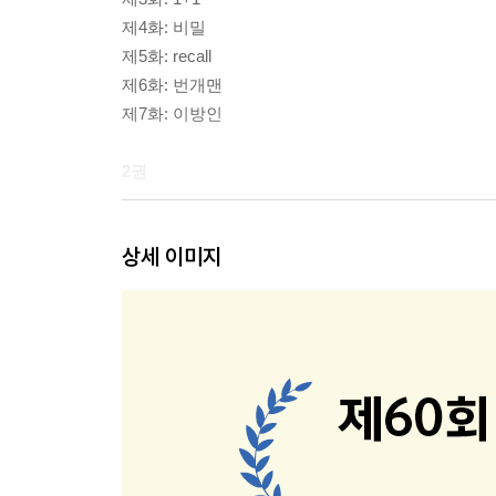
제4화: 비밀
제5화: recall
제6화: 번개맨
제7화: 이방인
2권
제8화: 블랙
상세 이미지
제9화: 휴머니스트
제10화: 괴물
제11화: 로맨티스트
제12화: 파트너
제13화: 장주원
제14화: 바보
3권