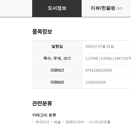
무빙 대본집 1~3 세트
도서정보
리뷰/한줄평
(3/7)
품목정보
발행일
2024년 07월 31일
쪽수, 무게, 크기
1,276쪽 | 2,028g | 148*210
ISBN13
9791193022559
ISBN10
119302255X
관련분류
카테고리 분류
국내도서
예술
영화/드라마
시나리오/연출