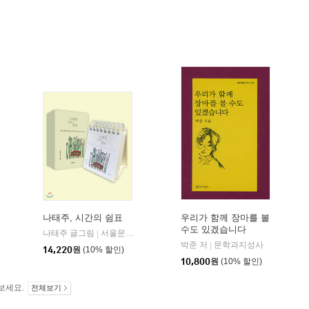
나태주, 시간의 쉼표
우리가 함께 장마를 볼
수도 있겠습니다
나태주 글그림
서울문화사
|
박준 저
문학과지성사
|
14,220
원
(10% 할인)
10,800
원
(10% 할인)
보세요.
전체보기