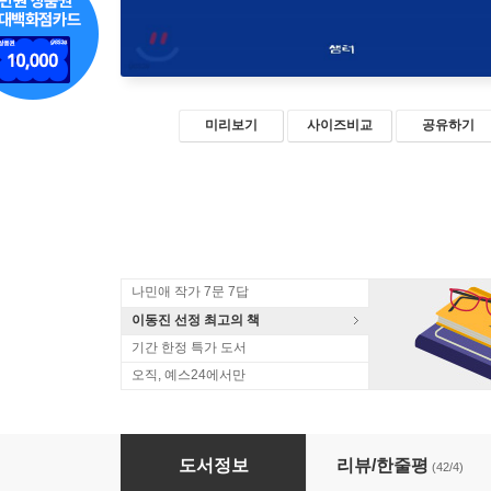
미리보기
사이즈비교
공유하기
나민애 작가 7문 7답
이동진 선정 최고의 책
기간 한정 특가 도서
오직, 예스24에서만
타인의 슬픔을 마주할 때 내 슬픔도 끝난다
도서정보
리뷰/한줄평
(42/4)