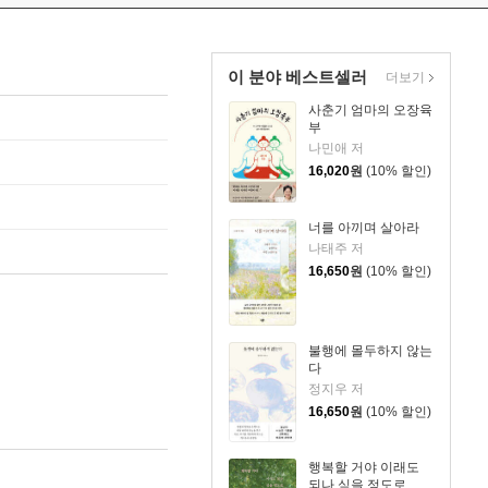
이 분야 베스트셀러
더보기
사춘기 엄마의 오장육
부
나민애 저
16,020
원
(10% 할인)
너를 아끼며 살아라
나태주 저
16,650
원
(10% 할인)
불행에 몰두하지 않는
다
정지우 저
16,650
원
(10% 할인)
행복할 거야 이래도
되나 싶을 정도로