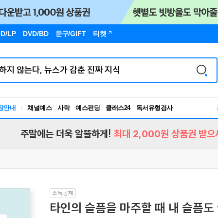
D/LP
DVD/BD
문구
/GIFT
티켓
장안내
채널예스
사락
예스펀딩
클래스24
독서유형검사
RBTI Lab
독서유형검사
주말에는 더욱 알뜰하게!
최대 2,000원 상품권 받으
소득공제
타인의 슬픔을 마주할 때 내 슬픔도