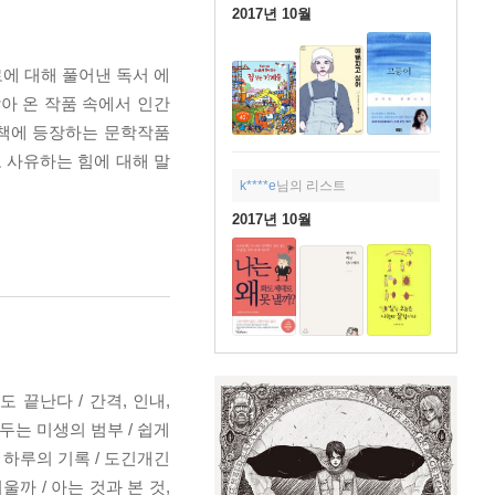
2017년 10월
에 대해 풀어낸 독서 에
받아 온 작품 속에서 인간
 책에 등장하는 문학작품
 사유하는 힘에 대해 말
k****e
님의 리스트
2017년 10월
 끝난다 / 간격, 인내,
두는 미생의 범부 / 쉽게
 하루의 기록 / 도긴개긴
까 / 아는 것과 본 것,