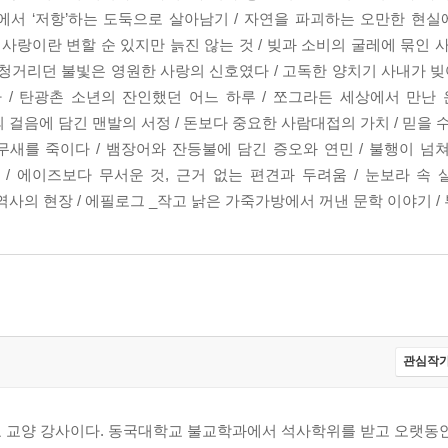
상에서 ‘저항’하는 도둑으로 살아남기 / 자연을 파괴하는 오만한 현실
사랑이란 변할 순 있지만 늙진 않는 것 / 빚과 소비의 굴레에 묶인 
청거리던 불빛은 영원한 사랑의 신호였다 / 고독한 양치기 사내가 빚어
/ 탄광촌 소년의 잔인했던 어느 하루 / 쪼그라든 세상에서 만난 
걸음에 담긴 맨발의 서정 / 돈보다 중요한 사람대접의 가치 / 믿을 
무새를 죽이다 / 뱀장어와 잔등불에 담긴 증오와 연민 / 불행이 넘쳐
 / 에이즈보다 무서운 것, 근거 없는 편견과 두려움 / 눈보라 속
사의 현장 / 에필로그 _작고 낡은 가죽가방에서 꺼낸 문학 이야기 / 
관심작가
교 교양 강사이다. 동국대학교 불교학과에서 석사학위를 받고 오랫동안