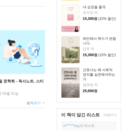
내 심장을 줄게
오수진 저
15,300
원
(10% 할인)
예민해서 백수가 편합
니다
단우 저
15,300
원
(10% 할인)
간호사는 왜 사회적
정의를 실천해야하는
가
철 문학회 - 독서노트, 스티
권조반 저
25,000
원
년 08월 31일
펼쳐보기
이 책이 담긴
리스트
더보기
n******e
님의 리스트