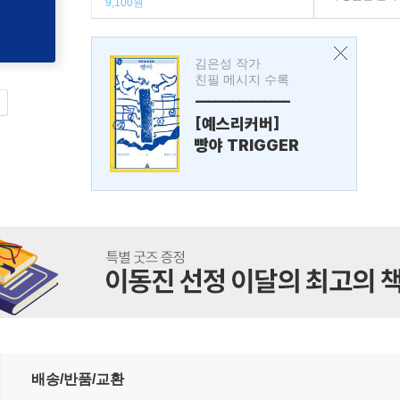
9,100원
김은성 작가
친필 메시지 수록
---------------
[예스리커버]
빵야 TRIGGER
배송/반품/교환