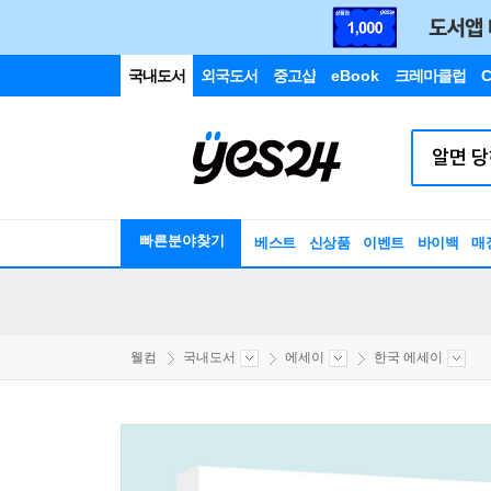
국내도서
외국도서
중고샵
eBook
크레마클럽
C
빠른분야찾기
베스트
신상품
이벤트
바이백
매
웰컴
국내도서
에세이
한국 에세이