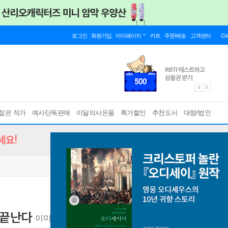
로그인
회원가입
마이페이지
카트
주문/배송
고객센터
Gl
젊은 작가
예사단독판매
이달의사은품
특가할인
추천도서
대량/법인
세요!
 끝난다
이미령의 위로하는 문학