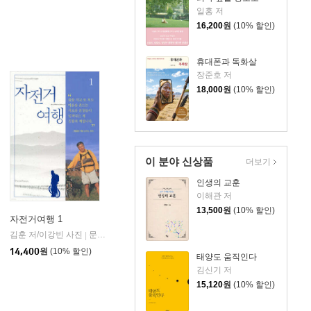
일홍 저
16,200
원
(10% 할인)
휴대폰과 독화살
장준호 저
18,000
원
(10% 할인)
이 분야 신상품
더보기
인생의 교훈
이해관 저
13,500
원
(10% 할인)
자전거여행 1
김훈 저/이강빈 사진
문학동네
|
14,400
원
(10% 할인)
태양도 움직인다
김신기 저
15,120
원
(10% 할인)