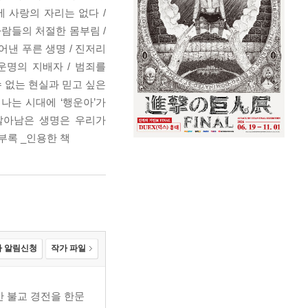
에 사랑의 자리는 없다 /
사람들의 처절한 몸부림 /
낸 푸른 생명 / 진저리
운명의 지배자 / 범죄를
수 없는 현실과 믿고 싶은
나는 시대에 ‘행운아’가
 살아남은 생명은 우리가
부록 _인용한 책
 알림신청
작가 파일
 불교 경전을 한문