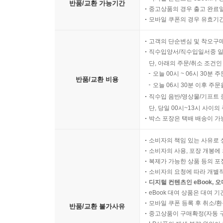
반품/교환 가능기간
중고상품의 경우 출고 완료일
모바일 쿠폰의 경우 유효기간(
고객의 단순변심 및 착오구
직수입양서/직수입일서중 일
단, 아래의 주문/취소 조건인
오늘 00시 ~ 06시 30분 
반품/교환 비용
오늘 06시 30분 이후 주문
직수입 음반/영상물/기프트 
단, 당일 00시~13시 사이
박스 포장은 택배 배송이 가
소비자의 책임 있는 사유로 
소비자의 사용, 포장 개봉에 
복제가 가능한 상품 등의 포장을 
소비자의 요청에 따라 개별
디지털 컨텐츠인 eBook, 
eBook 대여 상품은 대여 기
모바일 쿠폰 등록 후 취소/환
반품/교환 불가사유
중고상품이 구매확정(자동 