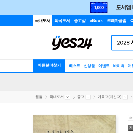
국내도서
외국도서
중고샵
eBook
크레마클럽
C
빠른분야찾기
베스트
신상품
이벤트
바이백
매
웰컴
국내도서
종교
기독교(개신교)
소
기