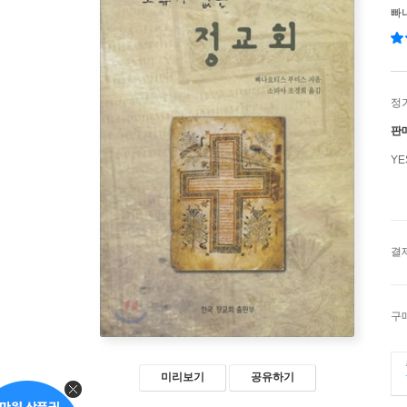
빠
정
판
Y
결
구
미리보기
공유하기