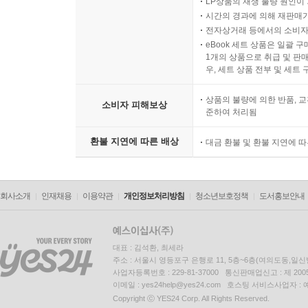
LP상품의 재생 불량 원인이 기
시간의 경과에 의해 재판매가
전자상거래 등에서의 소비자
eBook 세트 상품은 일괄 
1개의 상품으로 취급 및 판매
우, 세트 상품 전부 및 세트
상품의 불량에 의한 반품, 교
소비자 피해보상
준하여 처리됨
환불 지연에 따른 배상
대금 환불 및 환불 지연에 
회사소개
인재채용
이용약관
개인정보처리방침
청소년보호정책
도서홍보안내
대표 : 김석환, 최세라
주소 : 서울시 영등포구 은행로 11, 5층~6층(여의도동,일신
사업자등록번호 : 229-81-37000 통신판매업신고 : 제 200
이메일 : yes24help@yes24.com 호스팅 서비스사업자 :
Copyright ⓒ YES24 Corp. All Rights Reserved.