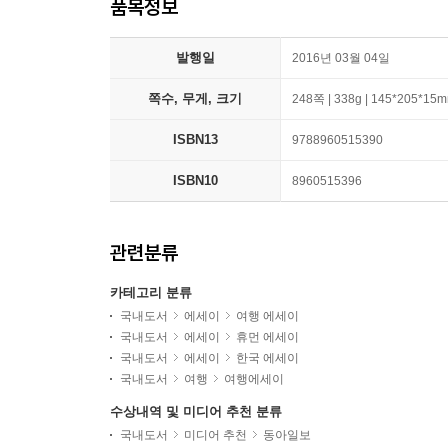
품목정보
발행일
2016년 03월 04일
쪽수, 무게, 크기
248쪽 | 338g | 145*205*15
ISBN13
9788960515390
ISBN10
8960515396
관련분류
카테고리 분류
국내도서
에세이
여행 에세이
국내도서
에세이
휴먼 에세이
국내도서
에세이
한국 에세이
국내도서
여행
여행에세이
수상내역 및 미디어 추천 분류
국내도서
미디어 추천
동아일보