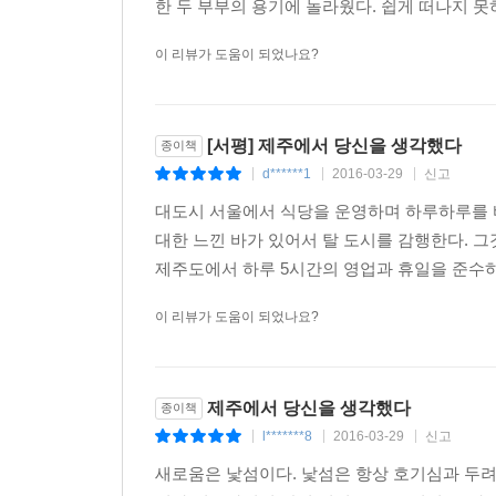
이웃들의 정착기가 묘하게 맞물리는 대목들이 더 
한 두 부부의 용기에 놀라웠다. 쉽게 떠나지 못
삶의 풍경으로 보여주고 있기 때문이다. 게다가 
이 리뷰가 도움이 되었나요?
더불어 살아 보니 장삿속이나 조급증도 점차 누그러진
생각이 저도 모르게 솟아나는 까닭이다.
그런데 여기서 끝난 게 아니다. 산다는 게 어디 말
일이 지구 어딜 가도 지겹도록 따라붙을 것이기
[서평] 제주에서 당신을 생각했다
종이책
이곳에서도 만사가 생각처럼 쉽게 풀리지 않자 성
d******1
2016-03-29
신고
|
|
|
이주민을 배신했다는 때 이른 오해가 아니라 제주
대도시 서울에서 식당을 운영하며 하루하루를 
도모한 삶의 변화 앞에서 여전히 망설이고, 또 주저
대한 느낀 바가 있어서 탈 도시를 감행한다. 그
생생한 경험담이 더 솔깃할지도 모른다.
제주도에서 하루 5시간의 영업과 휴일을 준수하며
제주도에서 낭만과 힐링만 좇다가는 선배 이주민들
이 리뷰가 도움이 되었나요?
잡고 나서도 전과 같이 살아갈 방도를 고민하는 
여행이나 꿈꿔 온 이상이 비로소 실현되는 삶과
현실이라는 것이다. 제주도에 와 느긋하게 생활
제주에서 당신을 생각했다
종이책
그래도 너무 매정하게 들리는 건 아닌가 싶다._본문 1
l*******8
2016-03-29
신고
|
|
|
새로움은 낯섬이다. 낯섬은 항상 호기심과 두려
“주변 이주민들을 볼 때면 욕심 없이 살 거라고 말