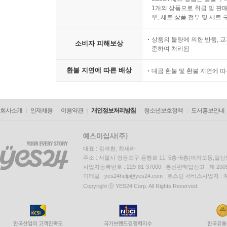
1개의 상품으로 취급 및 판매
우, 세트 상품 전부 및 세트
상품의 불량에 의한 반품, 교
소비자 피해보상
준하여 처리됨
환불 지연에 따른 배상
대금 환불 및 환불 지연에 
회사소개
인재채용
이용약관
개인정보처리방침
청소년보호정책
도서홍보안내
대표 : 김석환, 최세라
주소 : 서울시 영등포구 은행로 11, 5층~6층(여의도동,일신
사업자등록번호 : 229-81-37000 통신판매업신고 : 제 200
이메일 : yes24help@yes24.com 호스팅 서비스사업자 :
Copyright ⓒ YES24 Corp. All Rights Reserved.