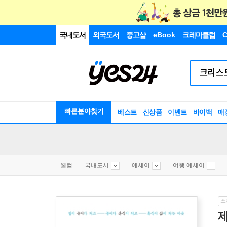
국내도서
외국도서
중고샵
eBook
크레마클럽
C
빠른분야찾기
베스트
신상품
이벤트
바이백
매
웰컴
국내도서
에세이
여행 에세이
소