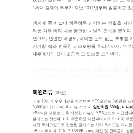
애초에는 이 시골 마을에 식당을 열 생각이 없었다
1세대 김재이 부부가 지난 2011년부터 발붙이고 
비슷한 이유로 육지에서 몸담았던 업을 이곳 제주에서
만큼 고단한 육지에서의 생업이 연고 없는 이곳에 뿌
생계에 쫓겨 살며 하루하루 연명하는 생활을 과연 
제주가 예전 같지 않다고 하지만 여전히 기회의 땅이
타듯 겨우 버텨 내는 불안한 나날의 연속일 뿐이다.
미는 아니다. 육지에서 그저 살아남았을 뿐이라면 
연고도, 변변한 배경도, 넉넉한 돈도 없는 부부를 
다는 말이다. ---「오지 마을에 레스토랑이라니!」
기거할 집과 번듯한 레스토랑을 차리기까지, 부부
제주에서의 삶이 조금씩 그 모습을 드러낸다.
이주하고 나서 가장 견디기 힘들었던 건 느리게만 
먼저 날뛰었다. 그리고 그 자영업자 특유의 조바심과
지금보다 더 나은 삶을 꿈꾸며 감행하는 ‘낯선 땅살
느리게 가는 제주도의 시간이었다면, 지금 나를 가장
그치는 것이 아니라 생활의 기반을 새롭게 다지며 
지는 것 같아 오히려 조바심이 날 정도다. 이곳에 온
돈을 좇으며 낭비하는 삶이 아니라 잃어버린 삶의 
회원리뷰
(30건)
---「아, 우리는 제주도에 살고 있었구나」중에서
도시내기 자영업자였던 저자는 제주에서 자연과 
매주 10건의 우수리뷰를 선정하여 YES포인트 3만원을 드
3,000원 이상 구매 후 리뷰 작성 시
일반회원 300원, 마니아
아름다움에 서서히 가닿는다. 그렇게 이제 막 ‘육
eBook은 다운로드 후 작성한 리뷰만 YES포인트 지급됩니
거처를 옮기려는 부부. 행복한 삶은 그저 바라고 
클래스는 첫번째 회차 주문확정 시점부터 마지막 회차 주문
사락 독서모임으로 진행된 클래스는 사락 독서모임 게시판
화가의 꿈을 안고 미국으로 이주한 지 올해로 20
eBook 페이백, CD/LP, DVD/Blu-ray, 패션 및 판매금