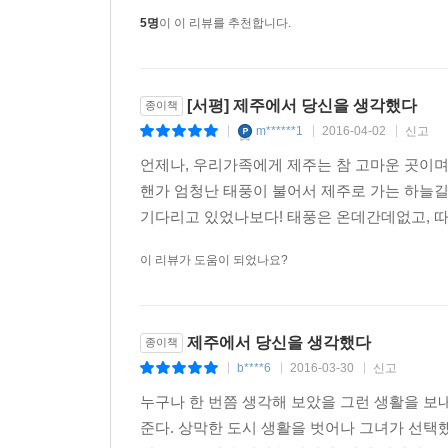
5명
이 이 리뷰를 추천합니다.
행복한 삶은 선택하는 자의 것
아는 언니, 이웃집 오빠, 옆집 아저씨는 모두 제주로
[서평] 제주에서 당신을 생각했다
종이책
사실 저자가 처한 상황은 특수하지 않았다. 여기
m******1
2016-04-02
신고
|
|
|
많았다. 부도 맞은 가장, 갓 결혼한 부부, 혼자 사
모여들고 있었다. 알고 보니 우리가 곁에서 늘 봐온
언제나, 우리가족에게 제주는 참 고마운 곳이며 
이제, 제주에서는 어떻게 살 것인가,에 대한 고민이
핸가 엄청난 태풍이 불어서 제주로 가는 하늘길
않았다. 그래도 궁금했다. 그리고 그들이 제주에
기다리고 있었나보다! 태풍은 온데간데없고, 따
저마다 다른 이주민들이 제주에 드나들거나 머물거나
이 리뷰가 도움이 되었나요?
제주가 예전 같지 않다고 하지만 여전히 기회의 땅
의미는 아니다. 육지에서 그저 살아남았을 뿐이라
제주에서 당신을 생각했다
종이책
다르다는 말이다. _본문 62쪽
b****6
2016-03-30
신고
|
|
|
그런가 하면, 폐가 셀프 리모델링부터 이른바 ‘제주
누구나 한 번쯤 생각해 보았을 그런 생활을 보
특유의 목소리가 실린 분투기를 읽고 있노라면,
준다. 상막한 도시 생활을 벗어나 그녀가 선택