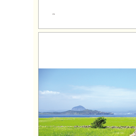
그녀와 나의 정원
고양이와 사진작가
서울 강아지, 제주도 고양이
제주도 시골 마을 수의사
또 하나의 가족
나 홀로 폐가에
Part 4 제주에 있어 다행이야
영업시간을 단축하다
아, 우리는 제주도에 살고 있었구나
차귀도와 가파도
가파도의 ‘별장’
저지리의 재발견
잃어버린 낭만을 찾아서
종잡을 수 없는 제주 날씨
시골에서 뭐 하고 놀아?
이래 봬도 재봉틀 신동