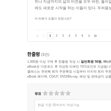
히나 지금까지의 삶의 터전을 모두 버린, 돌아
자신을 비교하는 순간 불행해지는 거잖아요. 욕심
에도 새로운 시작을 하는 이들이 있다. 두려움보
같지 않았듯이 앞으로 살아갈 하루하루도 매번 다를 테
이 리뷰가 도움이 되었나요?
먼저 살아본 자의 경험은 아무래도 무시할 수 없다
아니라는 충언을, ‘지금 이곳 제주’의 현실과 적절
1
2
3
4
5
6
빠지는 소리 아니냐, 고 반문할지도 모르겠다. 하
경험과 더불어 자기 자신의 경험으로 입증하고 있기
한줄평
(3건)
천천히 살면 좀 어때, 쉬었다 가면 좀 어때
1,000원 이상 구매 후 한줄평 작성 시
일반회원 50원, 마니
오늘도 나는 제주에서 당신을 생각한다
eBook은 다운로드 후 작성한 리뷰만 YES포인트 지급됩니
클래스는 첫번째 회차 주문확정 시점부터 마지막 회차 주문
그렇다면 부부의 용단이 궁금하지 않을 수 없다.
eBook 페이백, CD/LP, DVD/Blu-ray, 패션 및 판매금
그것이다.
평점
무슨 생각에서였는지 우리는 개점 후 1년간 오전
유지했다. 육지 때를 쉽게 벗겨 내지 못한 우리는 입도
한글 기준 50자까지 작성가능
오전 11시부터 오후 4시까지, 영업 시간을 과감