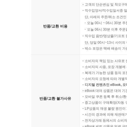
고객의 단순변심 및 착오구
직수입양서/직수입일서중 일
단, 아래의 주문/취소 조건인
오늘 00시 ~ 06시 30분 
반품/교환 비용
오늘 06시 30분 이후 주문
직수입 음반/영상물/기프트 
단, 당일 00시~13시 사이
박스 포장은 택배 배송이 가
소비자의 책임 있는 사유로 
소비자의 사용, 포장 개봉에 
복제가 가능한 상품 등의 포장을 
소비자의 요청에 따라 개별
디지털 컨텐츠인 eBook, 
eBook 대여 상품은 대여 기
모바일 쿠폰 등록 후 취소/환
반품/교환 불가사유
중고상품이 구매확정(자동 
LP상품의 재생 불량 원인이 기
시간의 경과에 의해 재판매가
전자상거래 등에서의 소비자
eBook 세트 상품은 일괄 