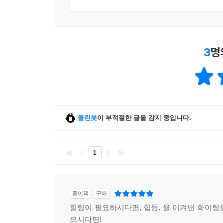
이전의 재정 수준을 좀처럼 회복하지 못하고 있던
있었다. 그래도 우리는 생애 가장 큰 모험이 될지도
때문이리라._본문 148~149쪽
3
명
물론, 입도 직후에도 일 년간 11시간 영업을 고
마을에서 그렇게 오랜 시간 영업을 해야 할 이유가
머물렀다면 저자 역시 이주민의 제주살이에 대해
단조롭게까지 보이는 이주민들의 삶과 별반 다르지
순간, 그 선택이 몰고 온 변화를 눈여겨볼 필요가 있
클린봇
이 부적절한 글을 감지 중입니다.
손님이 줄었다고는 해도 우리가 먹고살 만큼은 용케
정신없이 바쁜 삶을 스스로 선택한 건 아니었을까, 
1
_본문 150쪽
도시에서는 하루 15시간을 꼼짝없이 일해도 궁색한
종이책
구매
살림살이까지 풍족해진다니. 유럽 어디쯤에 있는
힐링이 필요하시다면, 힘듦. 을 이겨낸 화이팅
우리에게도 얼마든지 가능한 삶이다. ‘전세난’ ‘취
으시다면!