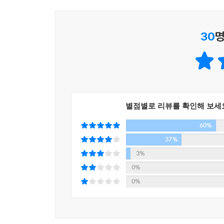
달라도 낯선 곳으로의 이주라는 면이 닮아 있는 
깨닫게 된다. ● 안성민 민화가·『뉴욕의 속살』 저
30
명
오늘의 행복을 유예하며 ‘살아도 사는 게 아닌’ 삶
새로운 삶을 모색하는 이들에게 권하고 싶은 책이다.
행복한 제주살이도 생계가 뒷받침할 때 가능하다. 
이들 부부가 내린 결론이다. 눈물겨운 사투에 가까
별점별로 리뷰를 확인해 보세
구수한 사람 냄새가 난다. ● 김시준 KBS [체인지업 
60%
우린 왜 이러고 사는 걸까?
37%
서울만 벗어나면 그만인 것을
3%
0%
"… 그만하자. 이게 사는 거니?"
0%
남편의 말이 끝나기도 전에 참아온 눈물을 터트렸다
있었는지도 모른다. 서로 상처만 남을 뿐인 이 전쟁