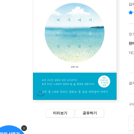
김
정
판
Y
결
구
미리보기
공유하기