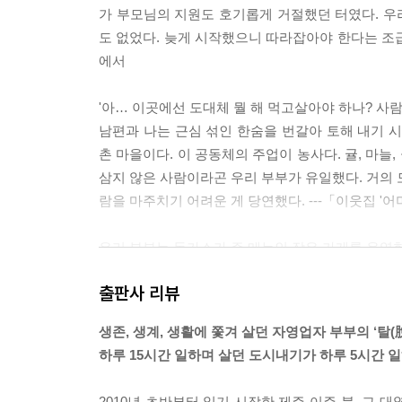
가 부모님의 지원도 호기롭게 거절했던 터였다. 우리
도 없었다. 늦게 시작했으니 따라잡아야 한다는 조
에서
'아… 이곳에선 도대체 뭘 해 먹고살아야 하나? 사람
남편과 나는 근심 섞인 한숨을 번갈아 토해 내기 
촌 마을이다. 이 공동체의 주업이 농사다. 귤, 마늘
삼지 않은 사람이라곤 우리 부부가 유일했다. 거의 
람을 마주치기 어려운 게 당연했다. ---「이웃집 '
우리 부부는 돈가스가 주 메뉴인 작은 가게를 운영한
둔 호사를 누리고 있다. 육지의 작은 음식점이 그렇
출판사 리뷰
까지 하루 5시간 영업을 엄격히 지킨다. 사실 점심
제주도는 간세다리의 섬이다. '간세다리'란 제주 사
생존, 생계, 생활에 쫓겨 살던 자영업자 부부의 ‘탈(
리가 되었다. 한데, 게으름뱅이가 잘 먹고 잘 살 수
하루 15시간 일하며 살던 도시내기가 하루 5시간 일
는 우리도 결코 피할 수 없었다. ---「먹는 장사나
2010년 초반부터 일기 시작한 제주 이주 붐, 그 