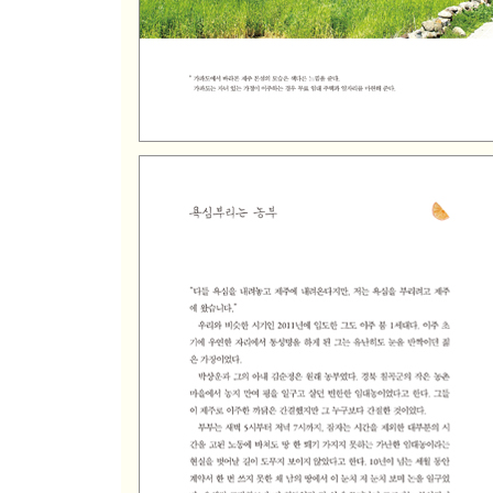
내 노동의 벗
남편의 기타 제작소 ‘낭’
제주 로맨스
환상의 숲, 환상의 커플
시골 민박
Part 5 삶이 숨 쉬는 섬, 제주
토박이와 텃세
제주시 한경면 조수리
커피와 귤나무
그냥 사 먹는 게 낫겠어!
‘조수리의 아침’
대망의 이장 선거
우리 동네 맞춤 우체통
조수리 TV 출연 소동
비가 안 오면 열매는 달다?
제주도 귀농 5년 차 농부