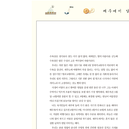
오지 마을에 레스토랑이라니!
아방, 잘 먹었수다게!
대문짝만 한 간판
이주민 키다리 아저씨
우리 가게 비밀 방명록
똥돼지는 어디에?
제주도 숙박업은 포화 상태
가야금 연주하는 여자와 사진 찍어 주는 남자
토리의 꿈
널뛰는 제주도 땅값
어디 저렴한 집 없을까요?
바닷가 땅은 부르는 게 값
Part 3 제주에서 비우고 채우는 삶
만남, 떠남, 머묾
아이와 함께라서 더 좋은 제주살이
제주의 화이트 크리스마스