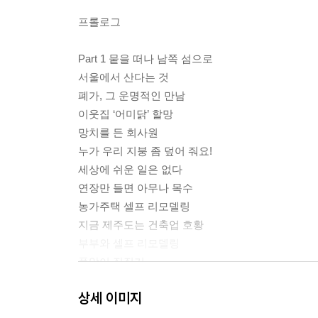
프롤로그
Part 1 뭍을 떠나 남쪽 섬으로
서울에서 산다는 것
폐가, 그 운명적인 만남
이웃집 ‘어미닭’ 할망
망치를 든 회사원
누가 우리 지붕 좀 덮어 줘요!
세상에 쉬운 일은 없다
연장만 들면 아무나 목수
농가주택 셀프 리모델링
지금 제주도는 건축업 호황
부부와 셀프 리모델링
품앗이 집짓기
상세 이미지
Part 2 제주의 살림살이, 제주의 사람살이
먹는 장사나 해볼까?