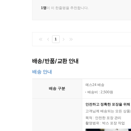
휴가나 다름없는 평온한 삶을 누리는 것, 그것은 어
1명
이 이 한줄평을 추천합니다.
메시지다.
이들의 이주 이야기는 아직 끝나지 않았다. 제주 
다음 행선지가 될 터다. 이 부부, 삶의 터전을 
쉬었다 가도 괜찮다고, 좀 천천히 살아도 괜찮다
1
고단하게 하루를 보내고 있을 당신을, 그리고 우리
열풍은 쉽게 사그라지지 않을 것 같다.
배송/반품/교환 안내
우리는 머지않아 이 가파도에서 제주살이의 2막을 
"그럼 가파도에서는 뭐 해 먹고살지?"
배송 안내
남편과 내가 이구동성으로 하는 말. 아… 죽을 때까지
예스24 배송
"책방을 열어 볼까? 가파도는 아무 데나 널브러져서 
배송 구분
배송비 : 2,500원
부창부수라던가. 남편의 말에 내가 무릎을 치며 대
요즘 우리는 가족과 친구들에게 언젠가 가파도에 들어
안전하고 정확한 포장을 위해 
고객님께 배송되는 모든 상품을
목적 : 안전한 포장 관리
촬영범위 : 박스 포장 작업