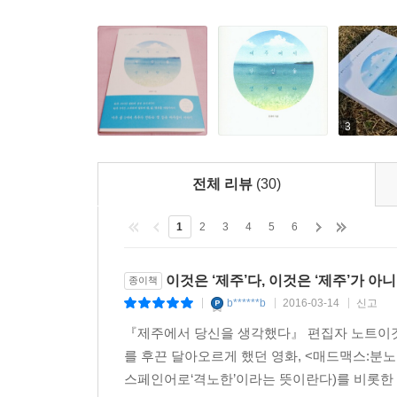
생존에 허덕이느라 오늘을 버텨 내는 것조차 버
옴짝달싹 못하겠다 소리라도 지르고 싶다. 이렇게 삶
우리는 ‘낯선 땅살이’를 꿈꾼다.
이 책의 저자는 뼛속까지 도시내기로 자란 서울 토
바꾸어 지금에 이르기까지, 줄곧 영세 자영업자로
각축장일 뿐이다.
3
오전 11시에 식당 문을 열어 오후 9시에 하루를
전체 리뷰
(30)
식자재를 준비하고 영업이 종료된 후에도 다음 날 
그러니 실제 노동 시간을 따져 보면 하루 15시간을 
1
2
3
4
5
6
쉼 없는 노동으로 내몬 가장 큰 이유일 듯싶다. 우
앞으로 달렸다. 남보다 늦게 시작했고, 남보다 
이것은 ‘제주’다, 이것은 ‘제주’가
종이책
맛봤다는 불안감이 집요하게 따라다녔다. _ 본문 14
b******b
2016-03-14
신고
|
|
|
『제주에서 당신을 생각했다』 편집자 노트이것은
한 시인은 ‘인생은 저지르는 것’이라고 했다. 살다
를 후끈 달아오르게 했던 영화, <매드맥스:분노의
결행한다. 몸은 축내고 관계는 파탄 내는 서울살
스페인어로‘격노한’이라는 뜻이란다)를 비롯한 한
마음먹고 나니 못할 게 없어졌다. 저자가 서울을 등