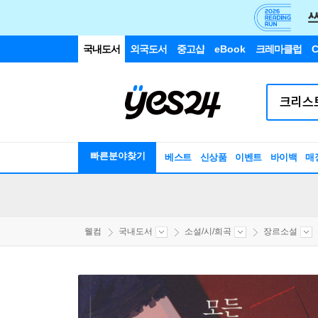
국내도서
외국도서
중고샵
eBook
크레마클럽
C
빠른분야찾기
베스트
신상품
이벤트
바이백
매
웰컴
국내도서
소설/시/희곡
장르소설