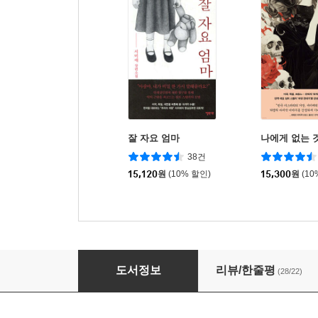
잘 자요 엄마
나에게 없는 
38건
15,120
원
(10% 할인)
15,300
원
(10
모든 비밀에는 이름이 있다
도서정보
리뷰/한줄평
(28/22)