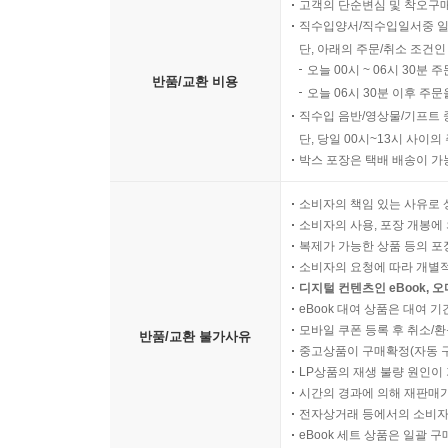
고객의 단순변심 및 착오구
직수입양서/직수입일서중 일
단, 아래의 주문/취소 조건인
오늘 00시 ~ 06시 30분 
반품/교환 비용
오늘 06시 30분 이후 주문
직수입 음반/영상물/기프트 
단, 당일 00시~13시 사이
박스 포장은 택배 배송이 가
소비자의 책임 있는 사유로 
소비자의 사용, 포장 개봉에 
복제가 가능한 상품 등의 포장을 
소비자의 요청에 따라 개별
디지털 컨텐츠인 eBook, 
eBook 대여 상품은 대여 기
모바일 쿠폰 등록 후 취소/환
반품/교환 불가사유
중고상품이 구매확정(자동 
LP상품의 재생 불량 원인이 기
시간의 경과에 의해 재판매가
전자상거래 등에서의 소비자
eBook 세트 상품은 일괄 