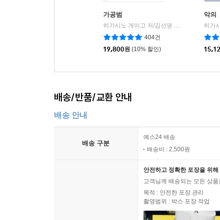
가공범
악의
히가시노 게이고 저/김선영 역
북다
|
404건
19,800
원
(10% 할인)
15,1
배송/반품/교환 안내
배송 안내
예스24 배송
배송 구분
배송비 : 2,500원
안전하고 정확한 포장을 위해 
고객님께 배송되는 모든 상품을
목적 : 안전한 포장 관리
촬영범위 : 박스 포장 작업