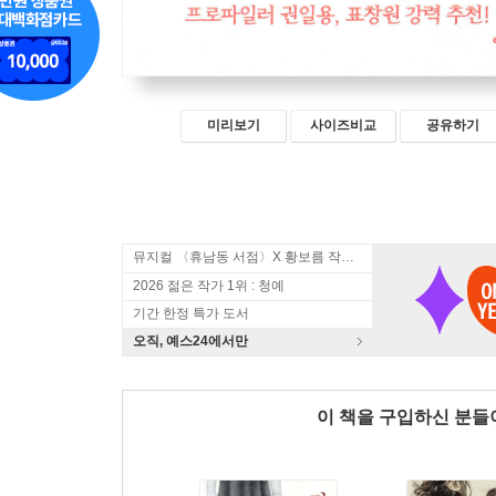
미리보기
사이즈비교
공유하기
뮤지컬 〈휴남동 서점〉X 황보름 작가 북토크
2026 젊은 작가 1위 : 청예
기간 한정 특가 도서
오직, 예스24에서만
이 책을 구입하신 분