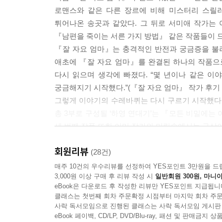
로맨스와 같은 다른 장르에 비해 미스터리 스릴
튀어나온 송곳과 같았다. 그 뒤로 서미애 작가는
『남편을 죽이는 서른 가지 방법』 같은 작품들이 
『잘 자요 엄마』는 충격적인 반전과 궁금증을 불
애초에 『잘 자요 엄마』를 완결된 하나의 작품으
다시 읽으며 생각에 빠졌다. “몇 년이나 같은 이
궁금해지기 시작했다.”(『잘 자요 엄마』 작가 후기
그렇게 이야기의 수레바퀴는 다시 구르기 시작했다.
총 3부로 구성될 ‘하영 연대기’는 『모든 비밀에는
세 번째 작품 또한 이미 작가의 머릿속에서는 구상
『잘 자요 엄마』는 해외에 소개된 후로 출간되기 전
회원리뷰
체코, 네덜란드 등 전 세계적으로 16개국에 수출되
(28건)
작품들은 한국을 대표하는 스릴러로 자리매김하고 
매주 10건의 우수리뷰를 선정하여 YES포인트 3만원을 드
3,000원 이상 구매 후 리뷰 작성 시
일반회원 300원, 마니아
eBook은 다운로드 후 작성한 리뷰만 YES포인트 지급됩니
수많은 범죄자의 마음을 분석했지만, 가장 들여다보고
클래스는 첫번째 회차 주문확정 시점부터 마지막 회차 주문
서미애의 신간이 나왔다. 그 이름만으로 충분하다. 
사락 독서모임으로 진행된 클래스는 사락 독서모임 게시판
eBook 페이백, CD/LP, DVD/Blu-ray, 패션 및 판매금