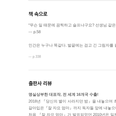
책 속으로
“무슨 일 때문에 끔찍하고 슬프냐구요? 선생님 같은
--- p.58
인간은 누구나 똑같다. 발끝에는 검고 긴 그림자를 
--- p.338
출판사 리뷰
명실상부한 대표작, 전 세계 16개국 수출!
2018년 『당신의 별이 사라지던 밤』을 내놓으며 
갈아입은『잘 자요 엄마』까지 독자들 앞에 내놓으며
처음 『잘 자요 엄마』가 발표되었던 2010년은 