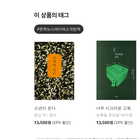
이 상품의 태그
#문학뉴스레터에소개된책
소년이 온다
너무 시끄러운 고독
한강 저
창비
보후밀 흐라발 저/이창실 역
|
13,500
원
(10% 할인)
13,500
원
(10% 할인)