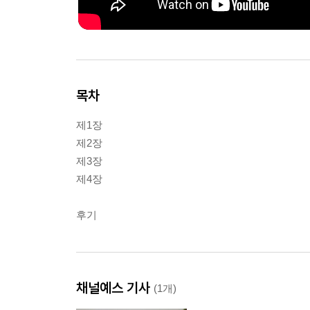
목차
제1장
제2장
제3장
제4장
후기
채널예스 기사
(1개)