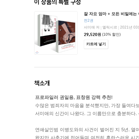
이 상품의 특별 구성
잘 자요 엄마 + 모든 비밀에는
전2권
서미애 저
엘릭시르
2021년 03
|
|
29,520
원
(10% 할인)
카트에 넣기
책소개
프로파일러 권일용, 표창원 강력 추천!
수많은 범죄자의 마음을 분석했지만, 가장 들여다보고
서미애의 신간이 나왔다. 그 이름만으로 충분하다. 
연쇄살인범 이병도와의 사건이 벌어진 지 5년. 열
왔지만 사춘기에 접어들며 여전히 혼란스러운 시간