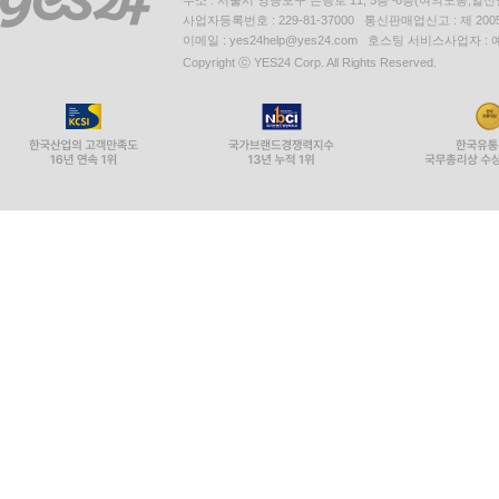
주소 : 서울시 영등포구 은행로 11, 5층~6층(여의도동,일신
사업자등록번호 : 229-81-37000 통신판매업신고 : 제 200
이메일 : yes24help@yes24.com 호스팅 서비스사업자 :
Copyright ⓒ YES24 Corp. All Rights Reserved.