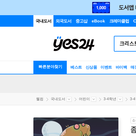
국내도서
외국도서
중고샵
eBook
크레마클럽
C
빠른분야찾기
베스트
신상품
이벤트
바이백
매
웰컴
국내도서
어린이
3-4학년
3-
소
좀