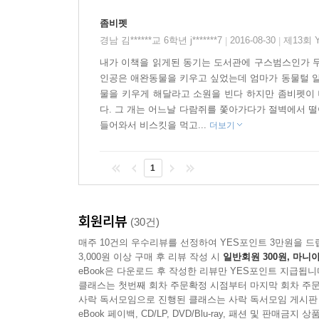
조는 골내며 코를 닦았다.
소름 끼치게 웃긴 좀비펫이 원하는 건 한 가지!!
하지만 조가 말하는 사이에 햄스터는 또 재채기를 했
좀비펫
조는 이를 악물었다.
경남 김******교 6학년 j*******7
2016-08-30
제13회 
|
|
주인공 ‘조’와 또래 친구들, 가족 사이에서 실제로
“야!”
내가 이책을 읽게된 동기는 도서관에 구스범스인가 무
리얼리티의 힘을 얻는다. 조는 좀비펫을 돕는 
조는 화가 치밀어 올랐지만 최대한 침착하게 말했다
인공은 애완동물을 키우고 싶었는데 엄마가 동물털 알
이야기한다는 놀림을 받고, 좀비펫들이 저지른 사
“내 생각에는, 여기서 나가는 게 좋겠어. 햄스터의
물을 키우게 해달라고 소원을 빈다 하지만 좀비펫이 
화나게 만들기도 한다.
다. 그 개는 어느날 다람쥐를 쫓아가다가 절벽에서 
“이미 말했잖아.”
하지만 이 모든 사건을 겪으면서, 좀비펫을 귀찮게
들어와서 비스킷을 먹고...
더보기
햄스터가 짜증을 내며 찍찍댔다.
강아지를 갖고 싶은 열한 살짜리 꼬맹이가 아니라 
“그러고 싶어도 그럴 수 없다고! 난 죽었지만 저승에
좀비펫 시리즈는 좀비펫이 저지르는 각종 유쾌한 
“난 널 도와줄 수 없어.”
1
애완동물을 다시 살펴보게 만든다. 이 책이 독자
“하지만 그래야만 해! 아누비스 부적을 갖고 있잖아!
질문에는 애완동물도 우리처럼 목숨을 지닌 하나의
---본문 중에서
회원리뷰
(30건)
조는 평범한 소년이었다. 찰리 삼촌이 선물해 준 
매주 10건의 우수리뷰를 선정하여 YES포인트 3만원을 드
다짜고짜 나타난 좀비펫들은 조에게 이제 부적의 
3,000원 이상 구매 후 리뷰 작성 시
일반회원 300원, 마니아
eBook은 다운로드 후 작성한 리뷰만 YES포인트 지급됩니
클래스는 첫번째 회차 주문확정 시점부터 마지막 회차 주문
1 | 뚱보 햄스터의 등장
사락 독서모임으로 진행된 클래스는 사락 독서모임 게시판
햄스터 덤플링은 진공청소기에 빨려 들어가 죽는다. 
eBook 페이백, CD/LP, DVD/Blu-ray, 패션 및 판매금