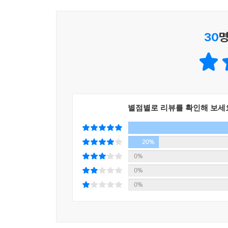
2 | 소심한 고양이의 복수
고양이 피클은 개를 피해 달아나다 자동차에 치여 죽
30
명
3 | 극성맞은 개의 절규
개 덱스터는 다람쥐를 쫓다 절벽에서 떨어져 죽는다
4 | 까칠한 금붕어의 협박
별점별로 리뷰를 확인해 보세
금붕어 피즈는 화장실 변기에서 물이 내려져 죽는다.
20%
0%
0%
0%