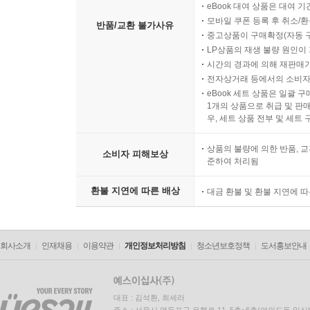
eBook 대여 상품은 대여 기
모바일 쿠폰 등록 후 취소/환
반품/교환 불가사유
중고상품이 구매확정(자동 
LP상품의 재생 불량 원인이 기
시간의 경과에 의해 재판매가
전자상거래 등에서의 소비자
eBook 세트 상품은 일괄 
1개의 상품으로 취급 및 판매
우, 세트 상품 전부 및 세트
상품의 불량에 의한 반품, 교
소비자 피해보상
준하여 처리됨
환불 지연에 따른 배상
대금 환불 및 환불 지연에 
회사소개
인재채용
이용약관
개인정보처리방침
청소년보호정책
도서홍보안내
대표 : 김석환, 최세라