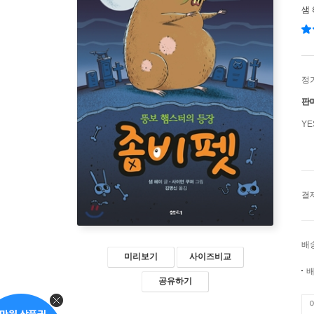
샘
정
판
Y
결
배
미리보기
사이즈비교
배
공유하기