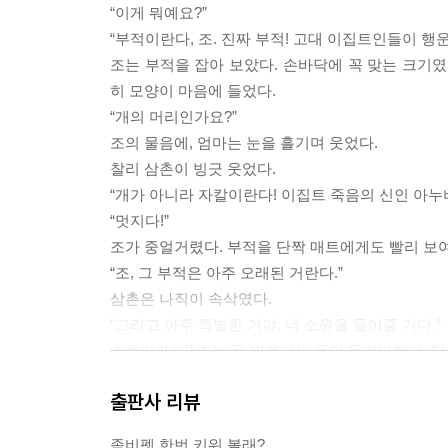
“이게 뭐예요?”
“부적이란다, 조. 진짜 부적! 고대 이집트인들이 행
조는 부적을 잡아 보았다. 손바닥에 꼭 맞는 크기였
히 모양이 마음에 들었다.
“개의 머리인가요?”
조의 물음에, 엄마는 눈을 흘기며 웃었다.
찰리 삼촌이 빙긋 웃었다.
“개가 아니라 자칼이란다! 이집트 죽음의 신인 아누
“멋지다!”
조가 중얼거렸다. 부적을 단짝 매트에게도 빨리 보여 
“조, 그 부적은 아주 오래된 거란다.”
삼촌은 나직이 속삭였다.
“그리고 아주 특별한 거야. 네 소원을 들어줄 거다.”
소원이라고? 조는 못 믿겠다는 듯이 올려다봤다. 
“정말이야. 날 믿으렴. 하지만 소원은 딱 하나뿐이니
출판사 리뷰
조는 열한 살이었다. 다섯 살짜리 어린애가 아니고!
좀비펫 한번 키워 볼래?