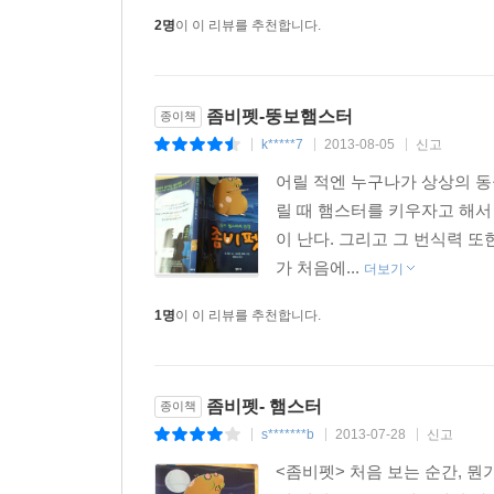
2명
이 이 리뷰를 추천합니다.
좀비펫-뚱보햄스터
종이책
k*****7
2013-08-05
신고
|
|
|
어릴 적엔 누구나가 상상의 동
릴 때 햄스터를 키우자고 해서
이 난다. 그리고 그 번식력 
가 처음에...
더보기
1명
이 이 리뷰를 추천합니다.
좀비펫- 햄스터
종이책
s*******b
2013-07-28
신고
|
|
|
<좀비펫> 처음 보는 순간, 뭔