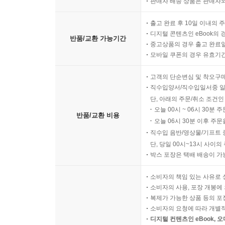
판매자 배송 상품은 판매자와
출고 완료 후 10일 이내의 
디지털 콘텐츠인 eBook의 
반품/교환 가능기간
중고상품의 경우 출고 완료일
모바일 쿠폰의 경우 유효기간(
고객의 단순변심 및 착오구
직수입양서/직수입일서중 일
단, 아래의 주문/취소 조건인
오늘 00시 ~ 06시 30분 
반품/교환 비용
오늘 06시 30분 이후 주문
직수입 음반/영상물/기프트 
단, 당일 00시~13시 사이
박스 포장은 택배 배송이 가
소비자의 책임 있는 사유로 
소비자의 사용, 포장 개봉에 
복제가 가능한 상품 등의 포장을 
소비자의 요청에 따라 개별
디지털 컨텐츠인 eBook, 