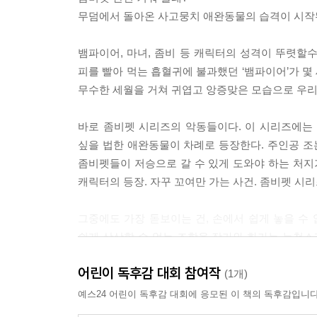
하지만 또 이런 생각이 들었다. 손해 볼 건 없잖아?
무덤에서 돌아온 사고뭉치 애완동물의 습격이 시작
조는 싱긋 웃었다.
자신이 무엇을 원하는지 정확히 알고 있었다.
뱀파이어, 마녀, 좀비 등 캐릭터의 성격이 뚜렷할
“애완동물 한 마리만 있었으면 좋겠다.”
피를 빨아 먹는 흡혈귀에 불과했던 ‘뱀파이어’가 몇
조는 나지막하게 속삭였다. 그런 다음 다시 한 번 큰
무수한 세월을 거쳐 귀엽고 앙증맞은 모습으로 우리 
“애완동물이 있었으면 좋겠어!”
아무 일도 일어나지 않았다. 조는 좀 바보 같다는 생
바로 좀비펫 시리즈의 악동들이다. 이 시리즈에는 
끄고 눈을 감았다. 하지만 강아지 생각을 떨칠 수가
싶을 법한 애완동물이 차례로 등장한다. 주인공 조는
그때 무슨 소리가 났다. 무언가를 긁어 대는 소리가
좀비펫들이 저승으로 갈 수 있게 도와야 하는 처지
조는 꼼짝하지 않고 귀를 기울였다. 또 들렸다.
캐릭터의 등장. 자꾸 꼬여만 가는 사건. 좀비펫 시
사각사각, 서걱서걱, 타다닥…….
뭘까? 생쥐? 집쥐? 하지만 오도독대는 게 쥐와는 달
그중에도 가장 돋보이는 건, 손에서 쉽게 놓을 수 
조는 손전등(찰리 삼촌의 충고대로 머리맡에 두었다.
쉽게 상상할 수 없는 조합을 작가와 화가는 능청스
미도 아니었다. 그건…….
수 없는 정신없는 개, 부탁할 때조차 싸가지 없는
어린이 독후감 대회 참여작
움직인다.
(1개)
“내가 왜 이렇게 먼지투성이인지 알고 싶지 않아? 아
예스24 어린이 독후감 대회에 응모된 이 책의 독후감입니다
“아니, 안 궁금해. 네가 왜 그렇게 먼지투성이인지 따
뚱보 햄스터, 소심한 고양이, 극성맞은 개, 까칠한