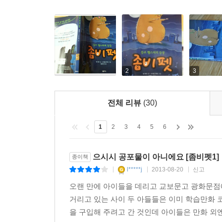
2
3
전체 리뷰
(30)
1
2
3
4
5
6
으시시 공포물이 아니에요 [좀비펫1]
종이책
l*****j
2013-08-20
신고
|
|
|
오랜 만에 아이들을 데리고 교보문고 광화문점에
거리고 있는 사이 두 아들들은 이미 학습만화 
을 구입해 주려고 간 것인데 아이들은 만화 외엔