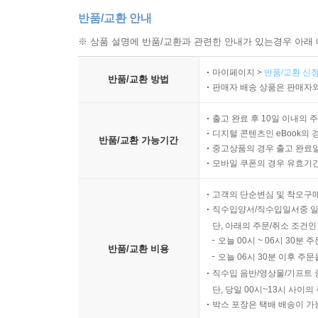
반품/교환 안내
※ 상품 설명에 반품/교환과 관련한 안내가 있는경우 아래 
마이페이지 >
반품/교환 신청
반품/교환 방법
판매자 배송 상품은 판매자와
출고 완료 후 10일 이내의 
디지털 콘텐츠인 eBook의 
반품/교환 가능기간
중고상품의 경우 출고 완료일
모바일 쿠폰의 경우 유효기간(
고객의 단순변심 및 착오구
직수입양서/직수입일서중 일
단, 아래의 주문/취소 조건인
오늘 00시 ~ 06시 30분 
반품/교환 비용
오늘 06시 30분 이후 주문
직수입 음반/영상물/기프트 
단, 당일 00시~13시 사이
박스 포장은 택배 배송이 가