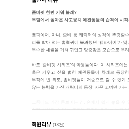
좀비펫 한번 키워 볼래?
무덤에서 돌아온 사고뭉치 애완동물의 습격이 시작
뱀파이어, 마녀, 좀비 등 캐릭터의 성격이 뚜렷할
피를 빨아 먹는 흡혈귀에 불과했던 ‘뱀파이어’가 몇
무수한 세월을 거쳐 귀엽고 앙증맞은 모습으로 우리 
바로 '좀비펫 시리즈'의 악동들이다. 이 시리즈에는 
혹은 키우고 싶을 법한 애완동물이 차례로 등장한
부적에 빈 죄로, 좀비펫들이 저승으로 갈 수 있게
않는 능력을 가진 캐릭터의 등장. 자꾸 꼬여만 가는 
그중에도 가장 돋보이는 건, 손에서 쉽게 놓을 수 
쉽게 상상할 수 없는 조합을 작가와 화가는 능청스
수 없는 정신없는 개, 부탁할 때조차 싸가지 없는 
회원리뷰
사고뭉치 좀비펫이 등장하여 이야기 속에서 뚜렷한 
(13건)