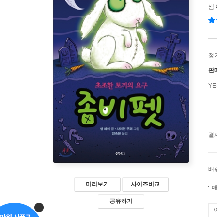
샘
정
판
Y
결
배
미리보기
사이즈비교
배
공유하기