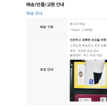
배송/반품/교환 안내
배송 안내
예스24 배송
배송 구분
배송비 : 2,500원
안전하고 정확한 포장을 위해 
고객님께 배송되는 모든 상품을
목적 : 안전한 포장 관리
촬영범위 : 박스 포장 작업
포장 안내