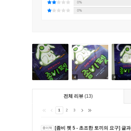
애완동물을 다시 살펴보게 만든다. 이 책이 독자
0%
질문에는 애완동물도 우리처럼 목숨을 지닌 하나의
0%
4
4
전체 리뷰
(13)
1
2
3
[좀비 펫 5 - 초조한 토끼의 요구] 
종이책