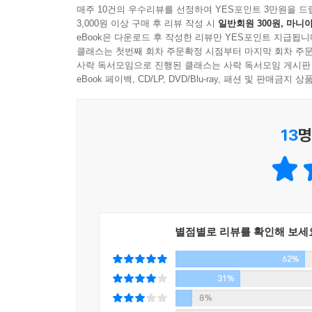
매주 10건의 우수리뷰를 선정하여 YES포인트 3만원을 드
3,000원 이상 구매 후 리뷰 작성 시
일반회원 300원, 마니아
뚱보 햄스터, 소심한 고양이, 극성맞은 개, 까칠한
eBook은 다운로드 후 작성한 리뷰만 YES포인트 지급됩니
더 엄청난 좀비펫이 나타났다!
클래스는 첫번째 회차 주문확정 시점부터 마지막 회차 주문
조는 반갑지 않겠지만, 어린이 독자들이 애타게 기다
사락 독서모임으로 진행된 클래스는 사락 독서모임 게시판
eBook 페이백, CD/LP, DVD/Blu-ray, 패션 및 판매금
초조한 토끼, 횡설수설 앵무새의 등장!
‘피는 차갑지만’ 마음 뜨겁고 의리 있는 좀비펫과
13
명
무뚝뚝해 보이지만 용기 있고, 속 깊은 조의 만남.
좀비펫의 등장은 갈수록 기상천외하고, 조의 저승 
주인공 ‘조’와 또래 친구들, 가족 사이에서 실제로 
리얼리티의 힘을 얻는다. 조는 좀비펫을 돕는 
이야기한다는 놀림을 받고, 좀비펫들이 저지른 사
별점별로 리뷰를 확인해 보세
화나게 만들기도 한다.
62%
하지만 이 모든 사건을 겪으면서, 좀비펫을 귀찮게
강아지를 갖고 싶은 열한 살짜리 꼬맹이가 아니라 
31%
'좀비펫 시리즈'는 좀비펫이 저지르는 각종 유쾌한
8%