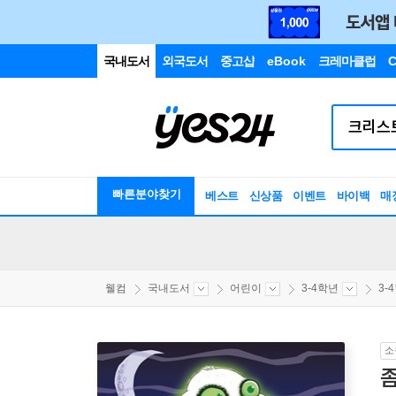
국내도서
외국도서
중고샵
eBook
크레마클럽
C
빠른분야찾기
베스트
신상품
이벤트
바이백
매
웰컴
국내도서
어린이
3-4학년
3-
소
좀