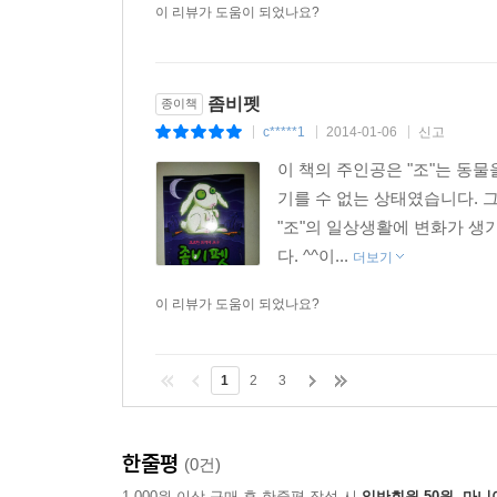
이 리뷰가 도움이 되었나요?
좀비펫
종이책
c*****1
2014-01-06
신고
|
|
|
이 책의 주인공은 "조"는 동
기를 수 없는 상태였습니다. 
"조"의 일상생활에 변화가 생기
다. ^^이...
더보기
이 리뷰가 도움이 되었나요?
1
2
3
한줄평
(0건)
1,000원 이상 구매 후 한줄평 작성 시
일반회원 50원, 마니