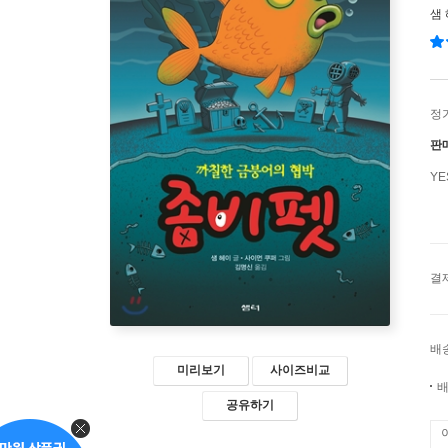
샘
정
판
Y
결
배
미리보기
사이즈비교
배
공유하기