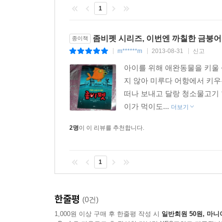
1
좀비펫 시리즈, 이번엔 까칠한 금붕어
종이책
m******m
2013-08-31
신고
|
|
|
아이를 위해 애완동물을 키울 
지 않아 미루다 어항에서 키
떠나 보내고 달랑 청소물고기 
이가 먹이도...
더보기
2명
이 이 리뷰를 추천합니다.
1
한줄평
(0건)
1,000원 이상 구매 후 한줄평 작성 시
일반회원 50원, 마니