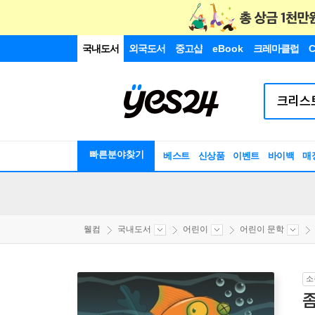
국내도서
외국도서
중고샵
eBook
크레마클럽
C
빠른분야찾기
베스트
신상품
이벤트
바이백
매
웰컴
국내도서
어린이
어린이 문학
소
좀