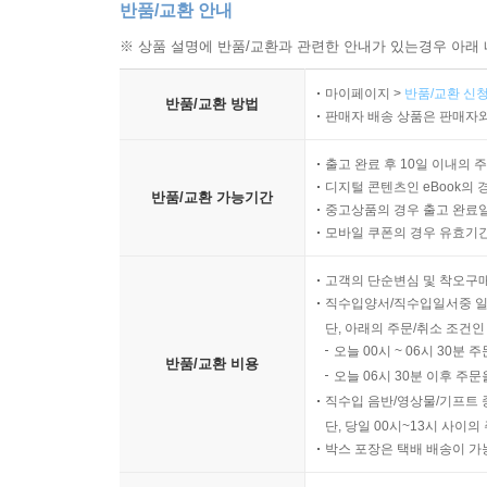
반품/교환 안내
※ 상품 설명에 반품/교환과 관련한 안내가 있는경우 아래 
마이페이지 >
반품/교환 신청
반품/교환 방법
판매자 배송 상품은 판매자와
출고 완료 후 10일 이내의 
디지털 콘텐츠인 eBook의 
반품/교환 가능기간
중고상품의 경우 출고 완료일
모바일 쿠폰의 경우 유효기간(
고객의 단순변심 및 착오구
직수입양서/직수입일서중 일
단, 아래의 주문/취소 조건인
오늘 00시 ~ 06시 30분 
반품/교환 비용
오늘 06시 30분 이후 주문
직수입 음반/영상물/기프트 
단, 당일 00시~13시 사이
박스 포장은 택배 배송이 가