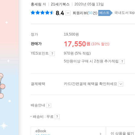
홍세림
저
21세기북스
2020년 05월 13일
8.4
국내도서 top
회원리뷰(
50
건)
베스트
정가
19,500원
17,550
원
판매가
(10% 할인)
YES포인트
970원 (5% 적립)
5만원이상 구매 시 2천원 추가적립
결제혜택
카드/간편결제 혜택을 확인하세요
배송안내
배송비 : 무료
eBook
이 상품을 팔기