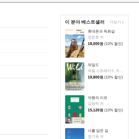
이 분야 베스트셀러
더보기
휴대폰과 독화살
장준호 저
18,000
원
(10% 할인)
와일드
셰릴 스트레이드 저/우진하 역
19,800
원
(10% 할인)
여행의 이유
김영하 저
15,120
원
(10% 할인)
너를 담은 길
정기욱 저