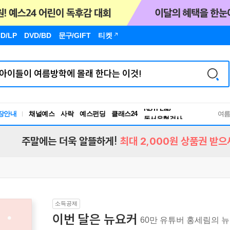
D/LP
DVD/BD
문구
/GIFT
티켓
독서유형검사
RBTI Lab
장안내
채널예스
사락
예스펀딩
클래스24
독서유형검사
여
주말에는 더욱 알뜰하게!
최대 2,000원 상품권 받으
소득공제
이번 달은 뉴요커
60만 유튜버 홍세림의 뉴