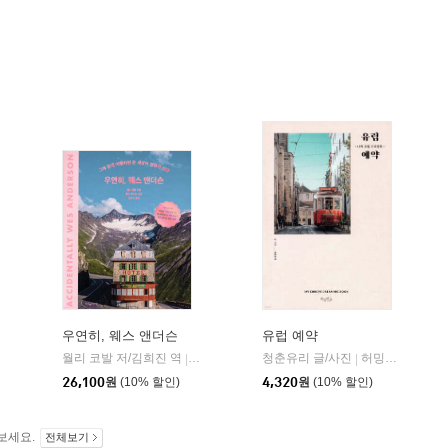
우연히, 웨스 앤더슨
유럽 예약
월리 코발 저/김희진 역
웅진지식하우스
청춘유리 글/사진
허밍버드
|
|
26,100
원
(10% 할인)
4,320
원
(10% 할인)
보세요.
전체보기