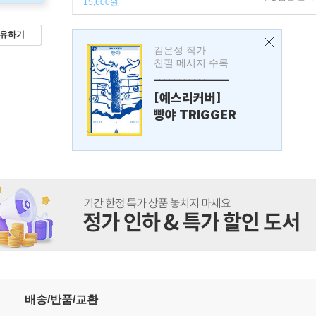
15,600원
유하기
김은성 작가
친필 메시지 수록
---------------
[예스리커버]
빵야 TRIGGER
배송/반품/교환