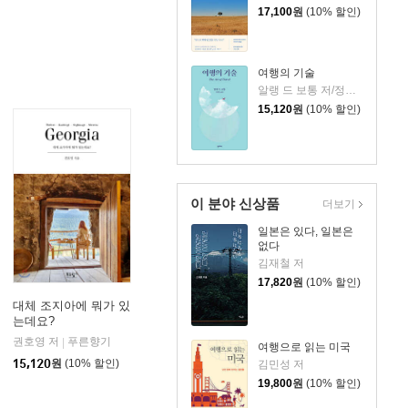
17,100
원
(10% 할인)
여행의 기술
알랭 드 보통 저/정영목 역
15,120
원
(10% 할인)
이 분야 신상품
더보기
일본은 있다, 일본은
없다
김재철 저
17,820
원
(10% 할인)
대체 조지아에 뭐가 있
는데요?
권호영 저
푸른향기
|
여행으로 읽는 미국
15,120
원
(10% 할인)
김민성 저
19,800
원
(10% 할인)