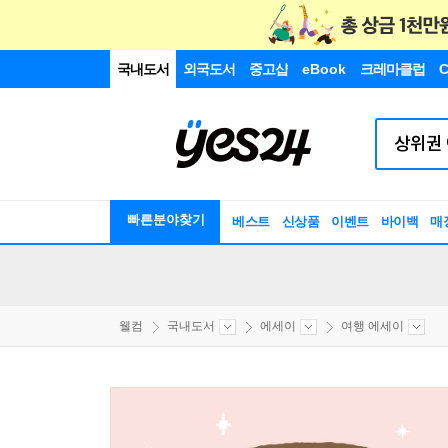
국내도서
외국도서
중고샵
eBook
크레마클럽
C
빠른분야찾기
베스트
신상품
이벤트
바이백
매
웰컴
국내도서
에세이
여행 에세이