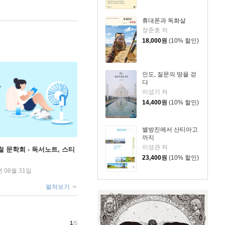
휴대폰과 독화살
장준호 저
18,000
원
(10% 할인)
인도, 질문의 땅을 걷
다
이성기 저
14,400
원
(10% 할인)
별방진에서 산티아고
까지
이성관 저
철 문학회 - 독서노트, 스티
23,400
원
(10% 할인)
년 08월 31일
펼쳐보기
1
/5