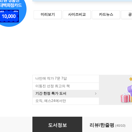
미리보기
사이즈비교
카드뉴스
공
나민애 작가 7문 7답
이동진 선정 최고의 책
기간 한정 특가 도서
오직, 예스24에서만
이번 달은 뉴요커
도서정보
리뷰/한줄평
(40/10)