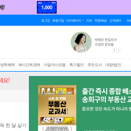
로그인
회원가입
마이페이지
카트
주문/배송
고객센터
Gl
름방학혜택
예사단독판매
이달의사은품
특가할인
추천도서
대량/법인
세요!
욕 한 달 살기