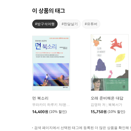
이 상품의 태그
#방구석여행
#한달살기
#유튜버
먼 북소리
오래 준비해온 대답
무라카미 하루키 저/윤성원 역
문학사상
김영하 저
복복서가
|
|
14,400
원
(10% 할인)
15,750
원
(10% 할인)
검색 페이지에서 선택된 태그에 등록된 더 많은 상품을 확인해 