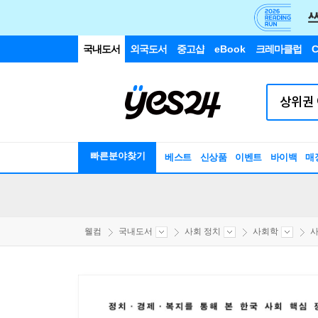
국내도서
외국도서
중고샵
eBook
크레마클럽
C
빠른분야찾기
베스트
신상품
이벤트
바이백
매
웰컴
국내도서
사회 정치
사회학