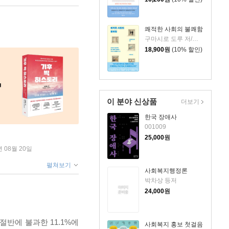
쾌적한 사회의 불쾌함
구마시로 도루 저/이정미 역
18,900
원
(10% 할인)
이 분야 신상품
더보기
한국 장애사
001009
25,000
원
년 08월 20일
펼쳐보기
사회복지행정론
박차상 등저
24,000
원
절반에 불과한 11.1%에
사회복지 홍보 첫걸음