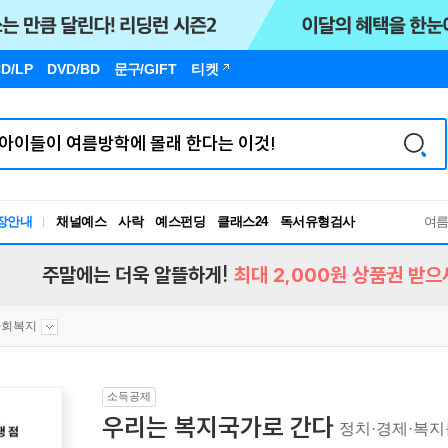
D/LP
DVD/BD
문구
/GIFT
티켓
독서유형검사
장안내
채널예스
사락
예스펀딩
클래스24
여
RBTI Lab
독서유형검사
주말에는 더욱 알뜰하게!
최대 2,000원 상품권 받으
사회복지
소득공제
우리는 복지국가로 간다
정치·경제·복지