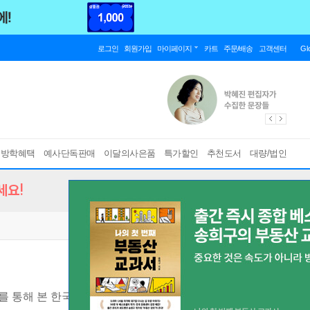
로그인
회원가입
마이페이지
카트
주문/배송
고객센터
Gl
름방학혜택
예사단독판매
이달의사은품
특가할인
추천도서
대량/법인
세요!
를 통해 본 한국 사회 핵심 쟁점