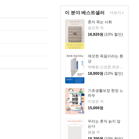
이 분야 베스트셀러
더보기
혼자 죽는 사회
송인주 저
16,920
원
(10% 할인)
깨끗한 죽음이라는 환
상
박혜윤,신성준,최은경 저
18,900
원
(10% 할인)
기초생활보장 현장 노
하우
이정은 저
15,000
원
우리는 혼자 늙지 않
는다
봄봄 저
16,200
원
(10% 할인)