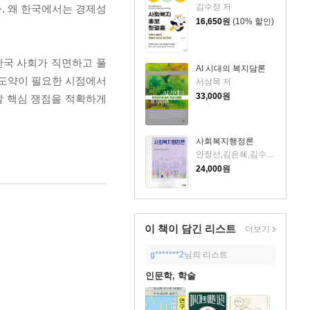
김수정 저
. 왜 한국에서는 경제성
16,650
원
(10% 할인)
한국 사회가 직면하고 풀
AI 시대의 복지담론
 도약이 필요한 시점에서
서상목 저
33,000
원
할 핵심 쟁점을 적확하게
사회복지행정론
안정선,김은혜,김수영,이혜연 공저
24,000
원
이 책이 담긴
리스트
더보기
g*******2
님의 리스트
인문학, 학술