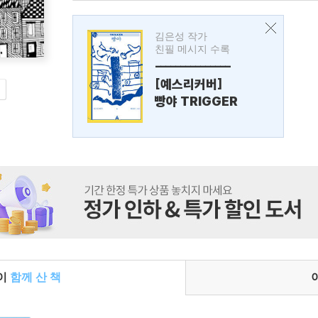
김은성 작가
친필 메시지 수록
---------------
[예스리커버]
빵야 TRIGGER
들이
함께 산 책