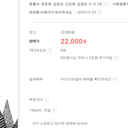
윤홍식
,
정준호
,
김유선
,
신진욱
,
김영순
저 외 3명
사회평론
첫번째 리뷰어가 되어주세요.
판매지수 54
정가
22,000원
22,000
원
판매가
YES포인트
0원
5만원이상 구매 시 2천원 추가적립
결제혜택
카드/간편결제 혜택을 확인하세요
배송안내
배송비 : 무료
이미 소장하고 있다면 판매해 보세요!