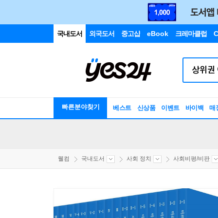
국내도서
외국도서
중고샵
eBook
크레마클럽
C
빠른분야찾기
베스트
신상품
이벤트
바이백
매
웰컴
국내도서
사회 정치
사회비평/비판