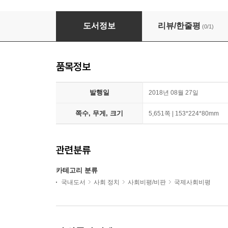
국제주의 전통 자료집 세트
도서정보
리뷰/한줄평
(0/1)
품목정보
발행일
2018년 08월 27일
쪽수, 무게, 크기
5,651쪽 | 153*224*80mm
관련분류
카테고리 분류
국내도서
사회 정치
사회비평/비판
국제사회비평