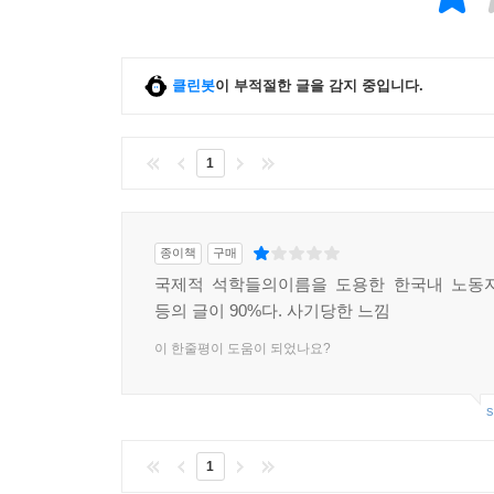
또, 클라라 체트킨, 알렉산드라 콜론타이 등 여
한계를 밝힌다. 가족·낙태·성폭력·성상품화·언어 등
클린봇
이 부적절한 글을 감지 중입니다.
『국제주의 전통 자료집 Ⅷ. 사회주의적 전략·전
테러, 의회, 정당 등). 또, 스탈린주의적 인민전
둘러싼 쟁점들도 살펴본다.
1
종이책
구매
국제적 석학들의이름을 도용한 한국내 노동자
등의 글이 90%다. 사기당한 느낌
이 한줄평이 도움이 되었나요?
s
1