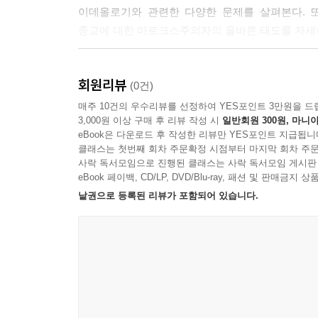
이데올로기와 관련한 다양한 문제를 살펴본다. 또
종교에 대한 마르크스주의자의 올바른 태도를 자세
『국제주의 전통 자료집 Ⅰ-5. 마르크스주의의 
회원리뷰
설명하고, 기후변화 등 환경 문제를 다룬다. 1
(0건)
사회주의자의 당면 임무를 밝힌 1990년대 초 문서들
매주 10건의 우수리뷰를 선정하여 YES포인트 3만원을 드
3,000원 이상 구매 후 리뷰 작성 시
일반회원 300원, 마니아
eBook은 다운로드 후 작성한 리뷰만 YES포인트 지급됩니
『국제주의 전통 자료집 Ⅱ-1. 자본주의와 그 경제
클래스는 첫번째 회차 주문확정 시점부터 마지막 회차 주문
사락 독서모임으로 진행된 클래스는 사락 독서모임 게시판
『국제주의 전통 자료집 Ⅱ-2. 자본주의와 그 경
eBook 페이백, CD/LP, DVD/Blu-ray, 패션 및 판매금
쉽게 설명한다. 또, 시장과 자본주의를 대체할 대
낱권으로 등록된 리뷰가 포함되어 있습니다.
『국제주의 전통 자료집 Ⅲ. 1917년 10월 러시아 
고립되고 변질돼 마침내 반혁명이 일어나는 과정을
보여 준다.
『국제주의 전통 자료집 Ⅳ. 국가자본주의』는 옛