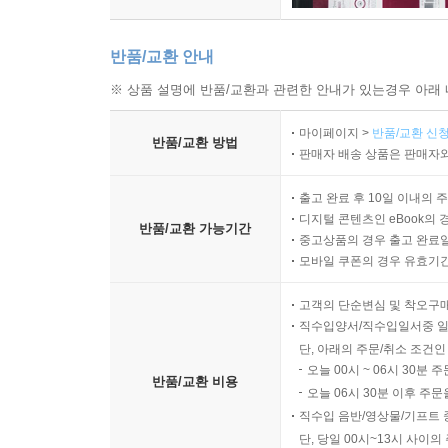
반품/교환 안내
※ 상품 설명에 반품/교환과 관련한 안내가 있는경우 아래 
마이페이지 >
반품/교환 신청
반품/교환 방법
판매자 배송 상품은 판매자와
출고 완료 후 10일 이내의 
디지털 콘텐츠인 eBook의 
반품/교환 가능기간
중고상품의 경우 출고 완료일
모바일 쿠폰의 경우 유효기간(
고객의 단순변심 및 착오구
직수입양서/직수입일서중 일
단, 아래의 주문/취소 조건인
오늘 00시 ~ 06시 30분 
반품/교환 비용
오늘 06시 30분 이후 주문
직수입 음반/영상물/기프트 
단, 당일 00시~13시 사이