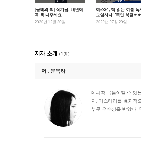
읽다
읽다
[올해의 책] 작가님, 내년에
예스24, 책 읽는 여름 독
꼭 책 내주세요
모임하자! '독립 북클러버
여름맞이 이벤트
2020년 12월 30일
2020년 07월 29일
저자 소개
(1명)
저 :
문목하
데뷔작 《돌이킬 수 있는
지, 미스터리를 효과적으
부문 우수상을 받았다. 