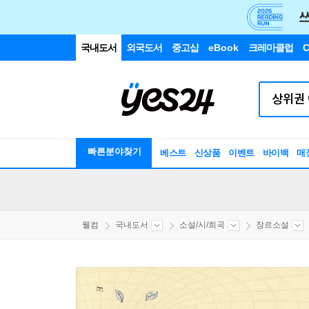
국내도서
외국도서
중고샵
eBook
크레마클럽
C
빠른분야찾기
베스트
신상품
이벤트
바이백
매
웰컴
국내도서
소설/시/희곡
장르소설