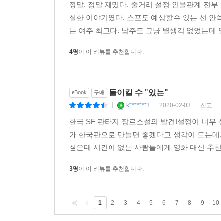
j********5
2019-10-25
신고
|
|
|
정말, 정말 재밌다. 줄거리 설정 인물관계 전부 
실한 이야기였다. 스포도 예상할수 있는 선 
는 여주 최고다. 남주도 그냥 별생각 없었는데 
4명
이 이 리뷰를 추천합니다.
돌이킬 수 "있는"
eBook
구매
k*******3
2020-02-03
신고
|
|
|
한국 SF 판타지 장르소설의 발견!설정이 너
가 한국판으로 만들면 좋겠다고 생각이 드는데
싶은데 시간이 없는 사람들에게 영화 대신 추천
3명
이 이 리뷰를 추천합니다.
1
2
3
4
5
6
7
8
9
10