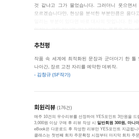
것 같냐고 그가 물었습니다. 그러더니 웃으면서
모르겠습니다만, 현상을 분석한 부분만큼은 옳다고
밀리는 부분이 있다면 바로 대사의 맛입니다. 한 세
있거나, 그도 아니면 그냥 재미있는 플롯을 짜는 
캐릭터를 확립하고 찰진 대사를 치는 게 쉬운 일은
추천평
장르 소설이 아직도 긴 모색기에 있음을 감안할 때
적당히 흥미로운 소재를 원활히 돌아가게만 해도
작품 속 세계에 최적화된 문장과 군더더기 한 톨
기대치를 낮추고….
나아간, 장르 고전 자리를 예약한 데뷔작.
- 김창규 (SF작가)
그러나 『돌이킬 수 있는』은 기대 이상으로 즐
있습니다만, 어떤 장르 소설이 독자들에게 익숙한
스타일로 재구축했느냐는 거죠. 『돌이킬 수 있
나오는데, 이어지는 초반부는 갑자기 경찰과 정체
회원리뷰
(176건)
경찰 누아르라는 서로 다른 서브 장르를 별다른 접합
매주 10건의 우수리뷰를 선정하여 YES포인트 3만원을 드
3,000원 이상 구매 후 리뷰 작성 시
일반회원 300원, 마니아
그 솜씨가 좋습니다. 개성적인 캐릭터들이 서로의 
eBook은 다운로드 후 작성한 리뷰만 YES포인트 지급됩니
안겨줍니다. 이 부분이 참 매력적입니다. 캐릭터
클래스는 첫번째 회차 주문확정 시점부터 마지막 회차 주문