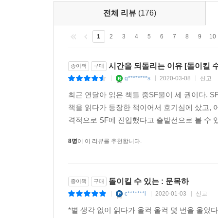
전체 리뷰
(176)
1
2
3
4
5
6
7
8
9
10
시간을 되돌리는 이유 [돌이킬 수
종이책
구매
g********s
2020-03-08
신고
|
|
|
최근 연달아 읽은 책들 중SF물이 세 권이다. 
책을 읽다가 등장한 책이어서 호기심에 샀고, 어
격적으로 SF에 진입했다고 출발선으로 볼 수 있
8명
이 이 리뷰를 추천합니다.
돌이킬 수 있는 : 문목하
종이책
구매
c*******l
2020-01-03
신고
|
|
|