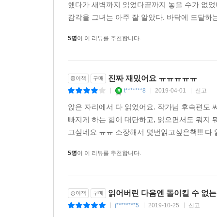
*별 생각 없이 읽다가 울컥 울컥 몇 번을 울
했다가 새벽까지 읽었다끝까지 놓을 수가 없었
감각을 그녀는 아주 잘 알았다. 바닥에 도달하는
5명
이 이 리뷰를 추천합니다.
진짜 재밌어요 ㅠㅠㅠㅠㅠ
종이책
구매
t*******8
2019-04-01
신고
|
|
|
앉은 자리에서 다 읽었어요. 작가님 후속편도 
빠지게 하는 힘이 대단하고, 읽으면서도 뭐지 뭐
고싶네요 ㅠㅠ 소장해서 몇번읽고싶은책!!! 다 
5명
이 이 리뷰를 추천합니다.
읽어버린 다음엔 돌이킬 수 없는
종이책
구매