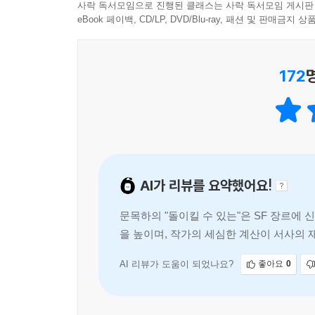
사락 독서모임으로 진행된 클래스는 사락 독서모임 게시판
있기 때문에, 이 불화는 분명히 터지고 만다는 느
eBook 페이백, CD/LP, DVD/Blu-ray, 패션 및 판매금
화법을 구사하는 인물들이 서로의 말꼬리를 잡을 
즐겁습니다. 특히 주인공과 주연 악당(?)은 서로
어디선가 본 것 같은 스타일의 화법을 구사합니다. 
172
어떤 작품인지 얘기는 하지 않겠습니다만(둘 다 
소설의 플롯에도 커다란 영향을 끼치고 있습니다
궁리하면서 쓴 팬픽션 같기도 합니다. 이는 좋은 전
반감되지만, 두 개 이상이 조합될 때는 그 성격이 
외부 설정이 아닌 성격 속에도 숨겨놓을 정도로요
AI가 리뷰를 요약했어요!
이해됩니다. 캐릭터의 변화를 통해 이야기를 풀어가
과제를 부드럽게 수행합니다. 소설이 소설답게 이야
문목하의 "돌이킬 수 있는"은 SF 장르에
을 높이며, 작가의 세심한 계산이 서사의 
이 작품의 엔딩(에필로그라고 봐도 됩니다)을 보는
전으로 독자를 사로잡는다.
공간을 만들어낸 솜씨도 그렇고, 무리하게 작품의
그렇습니다. 완성도의 측면에서 볼 때, 『돌이킬
AI 리뷰가 도움이 되었나요?
좋아요
0
보아도 무방할 겁니다. 접해보시기 바랍니다. 그리고