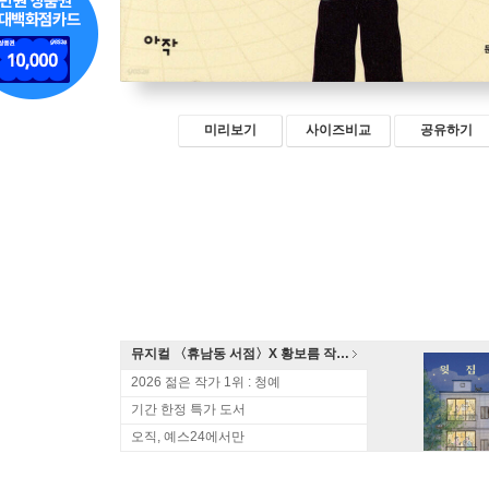
미리보기
사이즈비교
공유하기
뮤지컬 〈휴남동 서점〉X 황보름 작가 북토크
2026 젊은 작가 1위 : 청예
기간 한정 특가 도서
오직, 예스24에서만