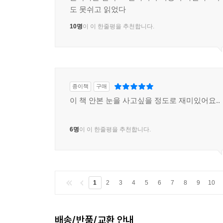
문목하는 한국 SF판타지의 희망이 아닐까? 너
도 못쉬고 읽었다
10명
이 이 한줄평을 추천합니다.
종이책
구매
이 책 안본 눈을 사고싶을 정도로 재미있어요..
6명
이 이 한줄평을 추천합니다.
1
2
3
4
5
6
7
8
9
10