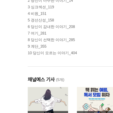
2 당신이 마주한 이야기_14
3 싱크섹션_119
4 비원_151
5 경선산성_158
6 당신이 감내한 이야기_208
7 여기_281
8 당신이 선택한 이야기_285
9 계단_355
10 당신이 모르는 이야기_404
채널예스 기사
(5개)