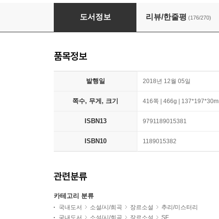
돌이킬 수 있는
도서정보
리뷰/한줄평
(176/270)
품목정보
발행일
2018년 12월 05일
쪽수, 무게, 크기
416쪽 | 466g | 137*197*30
ISBN13
9791189015381
ISBN10
1189015382
관련분류
카테고리 분류
국내도서
소설/시/희곡
장르소설
추리/미스터리
국내도서
소설/시/희곡
장르소설
SF