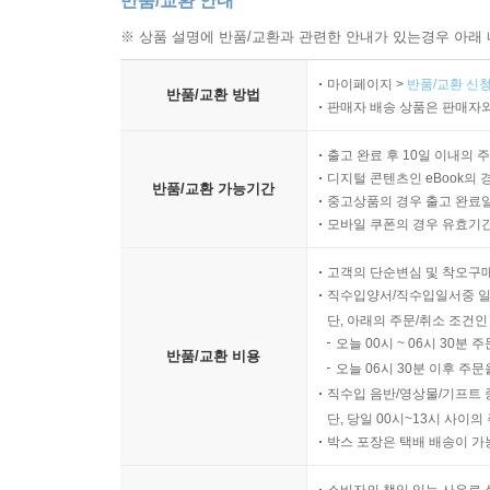
반품/교환 안내
※ 상품 설명에 반품/교환과 관련한 안내가 있는경우 아래 
마이페이지 >
반품/교환 신청
반품/교환 방법
판매자 배송 상품은 판매자와
출고 완료 후 10일 이내의 
디지털 콘텐츠인 eBook의 
반품/교환 가능기간
중고상품의 경우 출고 완료일
모바일 쿠폰의 경우 유효기간(
고객의 단순변심 및 착오구
직수입양서/직수입일서중 일
단, 아래의 주문/취소 조건인
오늘 00시 ~ 06시 30분 
반품/교환 비용
오늘 06시 30분 이후 주문
직수입 음반/영상물/기프트 
단, 당일 00시~13시 사이
박스 포장은 택배 배송이 가