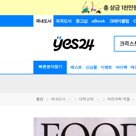
국내도서
외국도서
중고샵
eBook
크레마클럽
C
빠른분야찾기
베스트
신상품
이벤트
바이백
매
웰컴
국내도서
대학교재
자연과학 계열