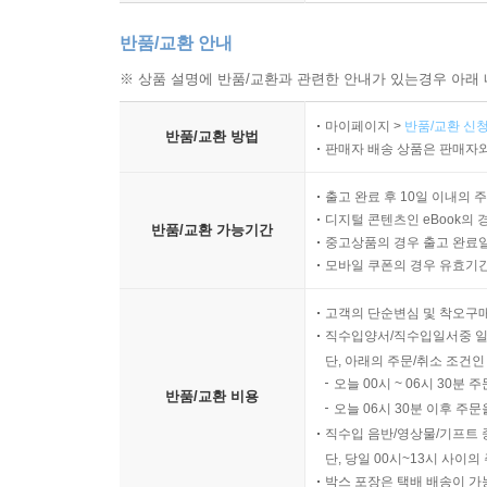
반품/교환 안내
※ 상품 설명에 반품/교환과 관련한 안내가 있는경우 아래 
마이페이지 >
반품/교환 신청
반품/교환 방법
판매자 배송 상품은 판매자와
출고 완료 후 10일 이내의 
디지털 콘텐츠인 eBook의 
반품/교환 가능기간
중고상품의 경우 출고 완료일
모바일 쿠폰의 경우 유효기간(
고객의 단순변심 및 착오구
직수입양서/직수입일서중 일
단, 아래의 주문/취소 조건인
오늘 00시 ~ 06시 30분 
반품/교환 비용
오늘 06시 30분 이후 주문
직수입 음반/영상물/기프트 
단, 당일 00시~13시 사이
박스 포장은 택배 배송이 가