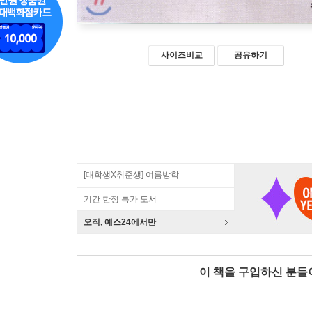
사이즈비교
공유하기
[대학생X취준생] 여름방학
기간 한정 특가 도서
오직, 예스24에서만
이 책을 구입하신 분