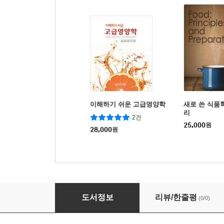
이해하기 쉬운 고급영양학
새로 쓴 식품
리
2건
25,000
원
28,000
원
재미있는 식품미생물학
도서정보
리뷰/한줄평
(0/0)