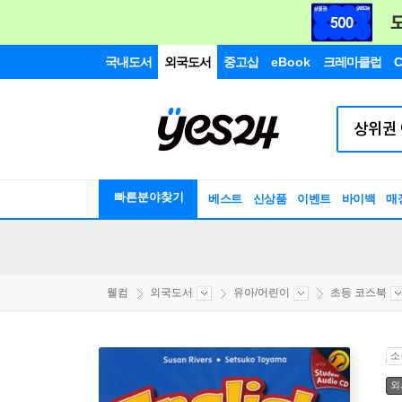
국내도서
외국도서
중고샵
eBook
크레마클럽
C
빠른분야찾기
베스트
신상품
이벤트
바이백
매
웰컴
외국도서
유아/어린이
초등 코스북
소
외