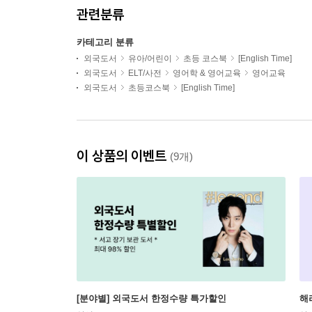
관련분류
카테고리 분류
외국도서
유아/어린이
초등 코스북
[English Time]
외국도서
ELT/사전
영어학 & 영어교육
영어교육
외국도서
초등코스북
[English Time]
이 상품의 이벤트
(9개)
[분야별] 외국도서 한정수량 특가할인
해