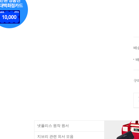
배
배
구
넷플리스 원작 원서
지브리 관련 외서 모음