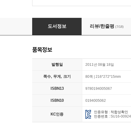
English Time 1 : Student Book with CD
도서정보
리뷰/한줄평
(7/18)
품목정보
발행일
2011년 08월 18일
쪽수, 무게, 크기
80쪽 | 216*272*15mm
ISBN13
9780194005067
ISBN10
0194005062
인증유형 : 적합성확인
KC인증
인증번호 :
SU16-0092