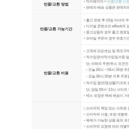
마이페이지 >
반품/교환 신청
반품/교환 방법
판매자 배송 상품은 판매자와
출고 완료 후 10일 이내의 
디지털 콘텐츠인 eBook의 
반품/교환 가능기간
중고상품의 경우 출고 완료일
모바일 쿠폰의 경우 유효기간(
고객의 단순변심 및 착오구
직수입양서/직수입일서중 일
단, 아래의 주문/취소 조건인
오늘 00시 ~ 06시 30분 
반품/교환 비용
오늘 06시 30분 이후 주문
직수입 음반/영상물/기프트 
단, 당일 00시~13시 사이
박스 포장은 택배 배송이 가
소비자의 책임 있는 사유로 
소비자의 사용, 포장 개봉에 
복제가 가능한 상품 등의 포장을 
소비자의 요청에 따라 개별