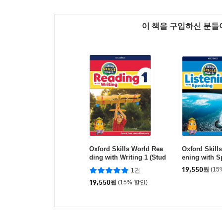
이 책을 구입하신 분
Oxford Skills World Rea
Oxford Skills
ding with Writing 1 (Stud
ening with S
ent Book & Work Book)
19,550
원
(15
1건
19,550
원
(15% 할인)