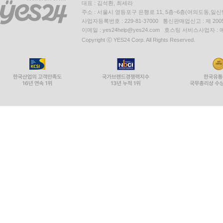
대표 : 김석환, 최세라
주소 : 서울시 영등포구 은행로 11, 5층~6층(여의도동,일신
사업자등록번호 : 229-81-37000 통신판매업신고 : 제 200
이메일 : yes24help@yes24.com 호스팅 서비스사업자 :
Copyright ⓒ YES24 Corp. All Rights Reserved.