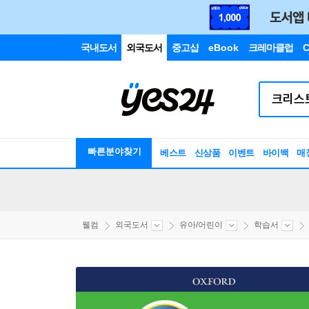
국내도서
외국도서
중고샵
eBook
크레마클럽
C
빠른분야찾기
베스트
신상품
이벤트
바이백
매
웰컴
외국도서
유아/어린이
학습서