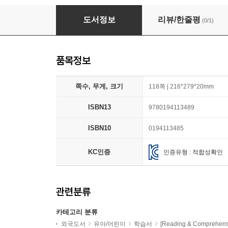
Oxford Skills World: Level 2: Reading with 
도서정보
리뷰/한줄평
(0/1)
품목정보
쪽수, 무게, 크기
118쪽 | 216*279*20mm
ISBN13
9780194113489
ISBN10
0194113485
KC인증
인증유형 : 적합성확인
관련분류
카테고리 분류
외국도서
유아/어린이
학습서
[Reading & Comprehen