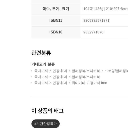
쪽수, 무게, 크기
104쪽 | 436g | 210*297*8m
ISBN13
8809332971871
ISBN10
9332971870
관련분류
카테고리 분류
국내도서
건강 취미
컬러링북/스티커북
드로잉/컬러링
국내도서
건강 취미
컬러링북/스티커북
국내도서
건강 취미
취미기타
정가제 free
이 상품의 태그
#기간한정특가