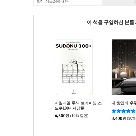
오직, 예스24에서만
이 책을 구입하신 분
매일매일 두뇌 트레이닝 스
내 방안의 우
도쿠100+ 사장툰
4,500
원
(10% 할인)
8,400
원
(30%