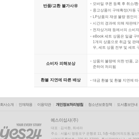
모바일 쿠폰 등록 후 취소/환
반품/교환 불가사유
중고상품이 구매확정(자동 
LP상품의 재생 불량 원인이 기
시간의 경과에 의해 재판매가
전자상거래 등에서의 소비자
eBook 세트 상품은 일괄 
1개의 상품으로 취급 및 판매
우, 세트 상품 전부 및 세트
상품의 불량에 의한 반품, 교
소비자 피해보상
준하여 처리됨
환불 지연에 따른 배상
대금 환불 및 환불 지연에 
회사소개
인재채용
이용약관
개인정보처리방침
청소년보호정책
도서홍보안내
대표 : 김석환, 최세라
주소 : 서울시 영등포구 은행로 11, 5층~6층(여의도동,일신