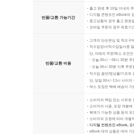
출고 완료 후 10일 이내의 
디지털 콘텐츠인 eBook의 
반품/교환 가능기간
중고상품의 경우 출고 완료일
모바일 쿠폰의 경우 유효기간(
고객의 단순변심 및 착오구
직수입양서/직수입일서중 일
단, 아래의 주문/취소 조건인
오늘 00시 ~ 06시 30분 
반품/교환 비용
오늘 06시 30분 이후 주문
직수입 음반/영상물/기프트 
단, 당일 00시~13시 사이
박스 포장은 택배 배송이 가
소비자의 책임 있는 사유로 
소비자의 사용, 포장 개봉에 
복제가 가능한 상품 등의 포장을 
소비자의 요청에 따라 개별
디지털 컨텐츠인 eBook, 
eBook 대여 상품은 대여 기