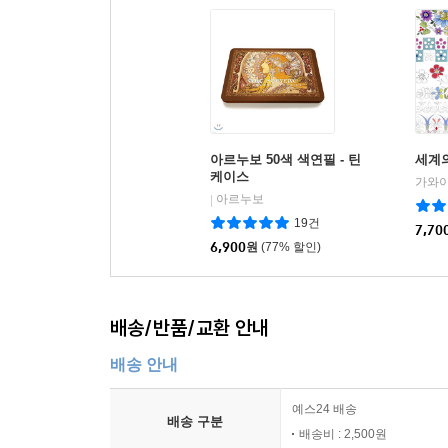
아르누보 50색 색연필 - 틴
세계의
케이스
가와이
아르누보
|
19건
7,70
6,900
원
(77% 할인)
배송/반품/교환 안내
배송 안내
예스24 배송
배송 구분
배송비 : 2,500원