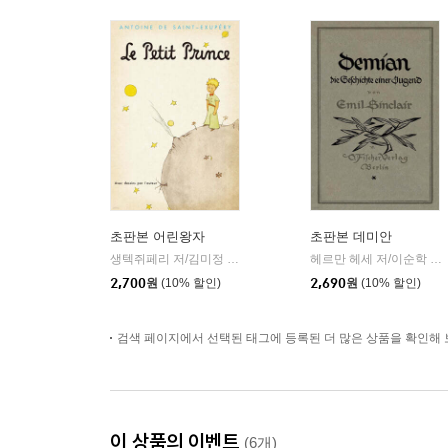
초판본 어린왕자
초판본 데미안
생텍쥐페리 저/김미정 역
더스토리
헤르만 헤세 저/이순학 역
|
|
2,700
원
(10% 할인)
2,690
원
(10% 할인)
검색 페이지에서 선택된 태그에 등록된 더 많은 상품을 확인해 
이 상품의 이벤트
(6개)