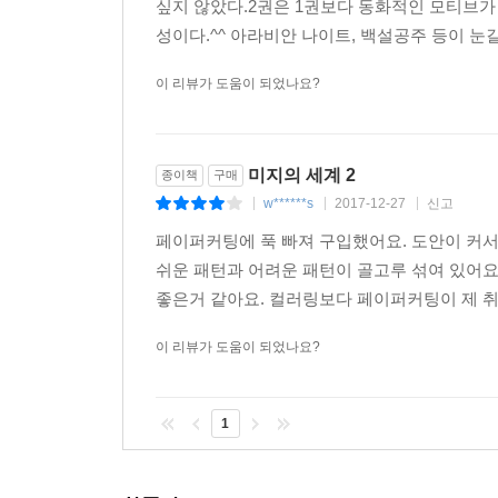
싶지 않았다.2권은 1권보다 동화적인 모티브가 
성이다.^^ 아라비안 나이트, 백설공주 등이 눈
이 리뷰가 도움이 되었나요?
미지의 세계 2
종이책
구매
w******s
2017-12-27
신고
|
|
|
페이퍼커팅에 푹 빠져 구입했어요. 도안이 커
쉬운 패턴과 어려운 패턴이 골고루 섞여 있어
좋은거 같아요. 컬러링보다 페이퍼커팅이 제 취미
이 리뷰가 도움이 되었나요?
1