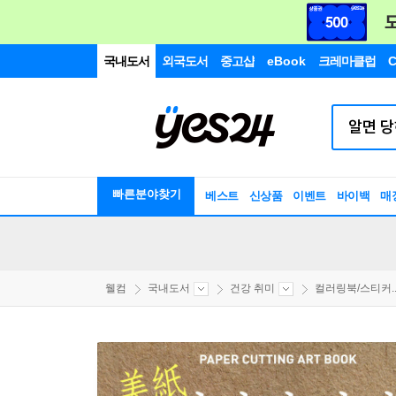
국내도서
외국도서
중고샵
eBook
크레마클럽
C
빠른분야찾기
베스트
신상품
이벤트
바이백
매
웰컴
국내도서
건강 취미
컬러링북/스티커..