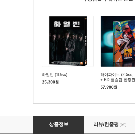
하얼빈 (1Disc)
하이파이브 (2Disc, 
+ BD 풀슬립 한정판)
25,300
원
레이
57,900
원
시민덕희 (1Disc)
상품정보
리뷰/한줄평
(0/0)