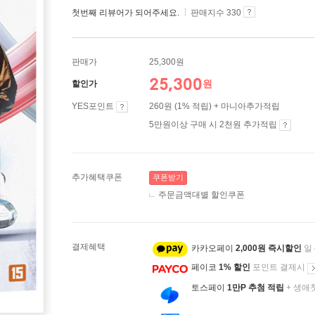
첫번째 리뷰어가 되어주세요.
판매지수 330
판매가
25,300원
25,300
원
할인가
YES포인트
260원 (1% 적립) + 마니아추가적립
5만원이상 구매 시 2천원 추가적립
추가혜택쿠폰
쿠폰받기
주문금액대별 할인쿠폰
결제혜택
카카오페이
2,000원 즉시할인
일
페이코
1% 할인
포인트 결제시
토스페이
1만P 추첨 적립
+ 생애