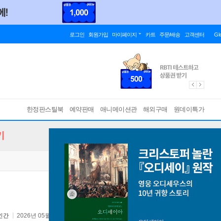
로그인
회원가입
마이페이지
카트
주문/배송
고객센터
Gl
한정판스틸북
예약판매
애니메이션관
해외구매
원데이특가
기
인간
2026년 05월 21일
원제 :
Citizen of a Kind