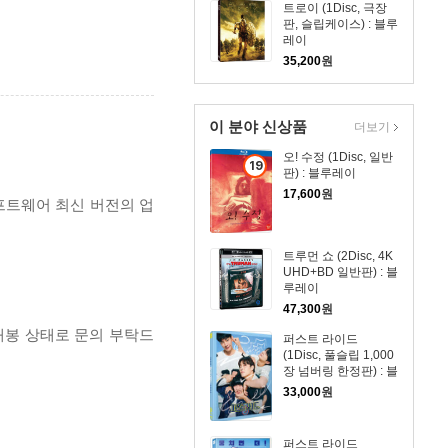
트로이 (1Disc, 극장
판, 슬립케이스) : 블루
레이
35,200
원
이 분야 신상품
더보기
오! 수정 (1Disc, 일반
19
판) : 블루레이
세
17,600
원
프트웨어 최신 버전의 업
이
상
상
트루먼 쇼 (2Disc, 4K
품
UHD+BD 일반판) : 블
루레이
47,300
원
개봉 상태로 문의 부탁드
퍼스트 라이드
(1Disc, 풀슬립 1,000
장 넘버링 한정판) : 블
루레이
33,000
원
퍼스트 라이드