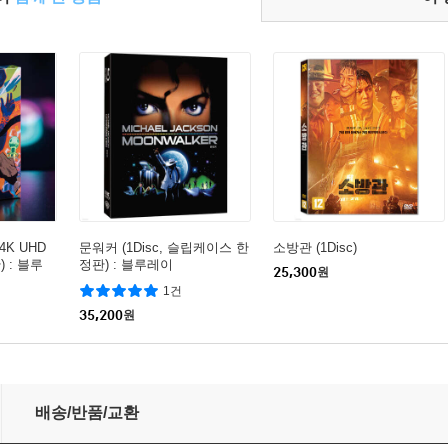
4K UHD
문워커 (1Disc, 슬립케이스 한
소방관 (1Disc)
 : 블루
정판) : 블루레이
25,300
원
1건
35,200
원
배송/반품/교환