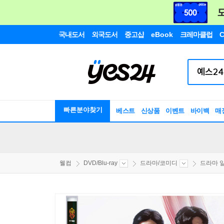
국내도서
외국도서
중고샵
eBook
크레마클럽
C
빠른분야찾기
베스트
신상품
이벤트
바이백
매
웰컴
DVD/Blu-ray
드라마/코미디
드라마 