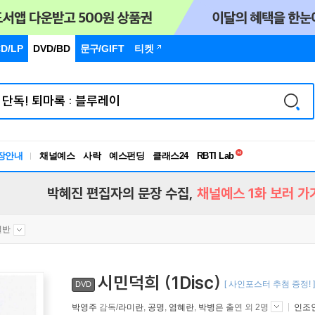
D/LP
DVD/BD
문구
/GIFT
티켓
독서유형검사
장안내
채널예스
사락
예스펀딩
클래스24
RBTI Lab
독서유형검사
박혜진 편집자의 문장 수집,
채널예스 1화 보러 가
일반
시민덕희 (1Disc)
[ 사인포스터 추첨 증정! ]
DVD
박영주
감독/
라미란
,
공명
,
염혜란
,
박병은
출연 외 2명
인조