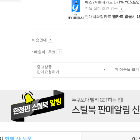
예스24 현대카드
1~3% YES포
전월 실적 조건 없음
현대백화점카드
앱카드 발급시 1
배송안내
배송비 : 무료
중고상품
이 상품을 팔기
판매요청하기
들이
함께 산 상품
이