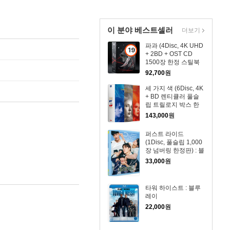
이 분야 베스트셀러
더보기
파과 (4Disc, 4K UHD
19
+ 2BD + OST CD
세
1500장 한정 스틸북
이
한정판) : 블루레이
92,700
원
상
세 가지 색 (6Disc, 4K
상
+ BD 렌티큘러 풀슬
품
립 트릴로지 박스 한
정판) : 블루레이
143,000
원
퍼스트 라이드
(1Disc, 풀슬립 1,000
장 넘버링 한정판) : 블
루레이
33,000
원
타워 하이스트 : 블루
레이
22,000
원