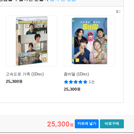
1
/2
고속도로 가족 (1Disc)
좀비딸 (1Disc)
25,300
원
1건
25,300
원
25,300
카트에 넣기
바로구매
원