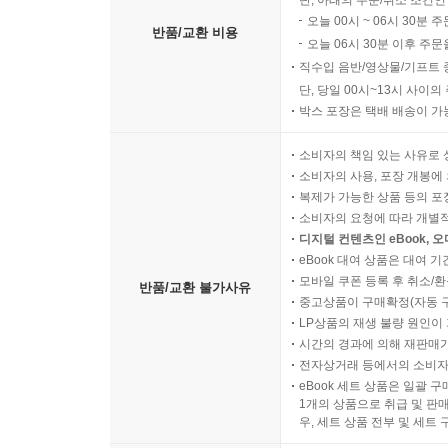
단, 아래의 주문/취소 조건인
오늘 00시 ~ 06시 30분 
반품/교환 비용
오늘 06시 30분 이후 주문
직수입 음반/영상물/기프트 
단, 당일 00시~13시 사이
박스 포장은 택배 배송이 가
소비자의 책임 있는 사유로 
소비자의 사용, 포장 개봉에 
복제가 가능한 상품 등의 포장을 
소비자의 요청에 따라 개별
디지털 컨텐츠인 eBook, 
eBook 대여 상품은 대여 기
모바일 쿠폰 등록 후 취소/환
반품/교환 불가사유
중고상품이 구매확정(자동 
LP상품의 재생 불량 원인이 기
시간의 경과에 의해 재판매가
전자상거래 등에서의 소비자
eBook 세트 상품은 일괄 
1개의 상품으로 취급 및 판매
우, 세트 상품 전부 및 세트