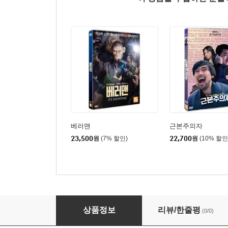
베러맨
근본주의자
23,500
원
(7% 할인)
22,700
원
(10% 할인
바이러스 (1Disc)
상품정보
리뷰/한줄평
(0/0)