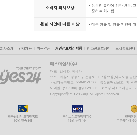
상품의 불량에 의한 반품, 교
소비자 피해보상
준하여 처리됨
환불 지연에 따른 배상
대금 환불 및 환불 지연에 
회사소개
인재채용
이용약관
개인정보처리방침
청소년보호정책
도서홍보안내
대표 : 김석환, 최세라
주소 : 서울시 영등포구 은행로 11, 5층~6층(여의도동,일신
사업자등록번호 : 229-81-37000 통신판매업신고 : 제 200
이메일 : yes24help@yes24.com 호스팅 서비스사업자 :
Copyright ⓒ YES24 Corp. All Rights Reserved.