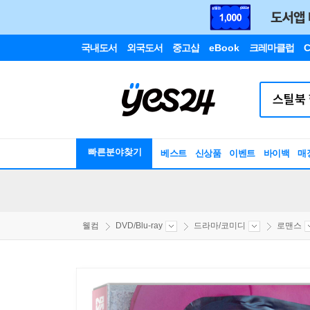
국내도서
외국도서
중고샵
eBook
크레마클럽
C
빠른분야찾기
베스트
신상품
이벤트
바이백
매
웰컴
DVD/Blu-ray
드라마/코미디
로맨스