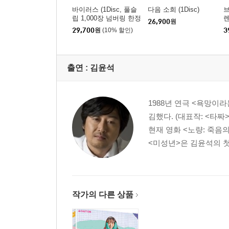
바이러스 (1Disc, 풀슬
다음 소희 (1Disc)
브
립 1,000장 넘버링 한정
26,900
원
판) : 블루레이
판
29,700
원
(10% 할인)
3
출연 :
김윤석
1988년 연극 <욕망이
김했다. (대표작: <타짜
현재 영화 <노량: 죽음
<미성년>은 김윤석의 첫
작가의 다른 상품