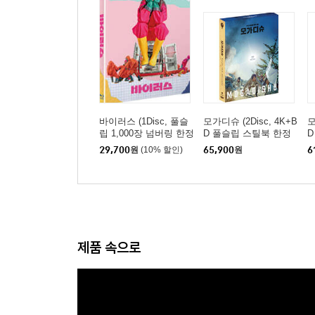
바이러스 (1Disc, 풀슬
모가디슈 (2Disc, 4K+B
모
립 1,000장 넘버링 한정
D 풀슬립 스틸북 한정
D
판) : 블루레이
판) : 블루레이
정
29,700
원
(10% 할인)
65,900
원
6
제품 속으로