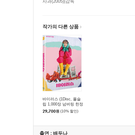
사과(2005)|감독
* 서플먼트 내용은 제작사의 사정상 변경, 추가 또는
작가의 다른 상품
바이러스 (1Disc, 풀슬
립 1,000장 넘버링 한정
판) : 블루레이
29,700
원
(10% 할인)
출연 :
배두나