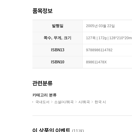
품목정보
발행일
2005년 03월 22일
쪽수, 무게, 크기
127쪽 | 172g | 128*210*20
ISBN13
9788986114782
ISBN10
898611478X
관련분류
카테고리 분류
국내도서
소설/시/희곡
시/희곡
한국 시
이 상품의 이벤트
(11개)