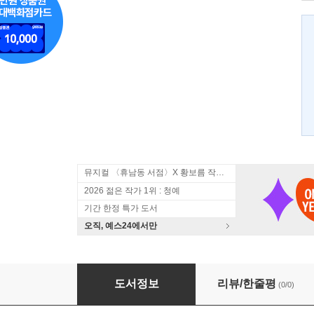
뮤지컬 〈휴남동 서점〉X 황보름 작가 북토크
2026 젊은 작가 1위 : 청예
기간 한정 특가 도서
오직, 예스24에서만
젖은 몸에서 김이 난다
도서정보
리뷰/한줄평
(0/0)