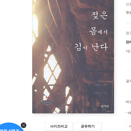
신
첫
정
판
Y
결
배
배
사이즈비교
공유하기