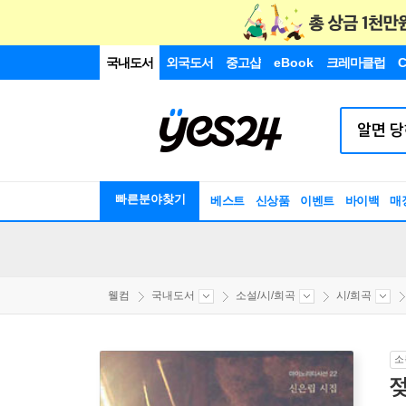
국내도서
외국도서
중고샵
eBook
크레마클럽
C
빠른분야찾기
베스트
신상품
이벤트
바이백
매
웰컴
국내도서
소설/시/희곡
시/희곡
소
젖