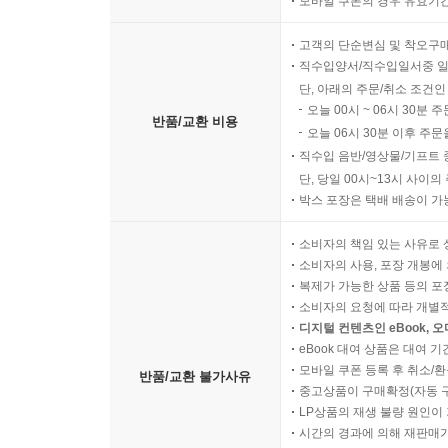
모바일 쿠폰의 경우 유효기간(
지속가능성이 높아진다. 총생산 및 노동연령의 평
DB형 연금제도에 비해 심화될 수 있는 단점도 존
고객의 단순변심 및 착오구
직수입양서/직수입일서중 일
이자율은 하락하고 임금률은 상승하여 은퇴연령층과
단, 아래의 주문/취소 조건인
오늘 00시 ~ 06시 30분 
따라서 DB형의 재정지원 일부를 DC형 연금제
반품/교환 비용
오늘 06시 30분 이후 주문
혼합방안도 고려할 수 있다. 혼합방안을 고려할 
직수입 음반/영상물/기프트 
상황에서는 부과방식 연금이 장기적으로 비효율적이기
단, 당일 00시~13시 사이
박스 포장은 택배 배송이 가
〈공적연금제도의 개혁 방향〉
소비자의 책임 있는 사유로 
소비자의 사용, 포장 개봉에 
제5장에서는 국민연금 개혁에서의 법률적 쟁점을
복제가 가능한 상품 등의 포장을 
구조개혁 방안의 타당성을 살펴보고 단점을 보완
소비자의 요청에 따라 개별
우리나라 공적연금제도의 쟁점에 대해 논의해본
디지털 컨텐츠인 eBook, 
eBook 대여 상품은 대여 기
신뢰보호원칙, 과잉금지원칙 등을 고려해야 한다는
모바일 쿠폰 등록 후 취소/환
반품/교환 불가사유
대한 헌법재판소의 판례가 중요한 참고자료로 사
중고상품이 구매확정(자동 
수단이다. 재산권을 침해하더라도 신뢰침해를 최소
LP상품의 재생 불량 원인이 기
수 있다.
시간의 경과에 의해 재판매가