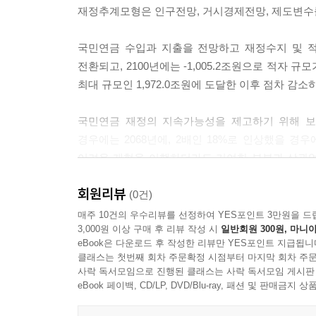
제1절 서 론
재정추계모형은 인구전망, 거시경제전망, 제도변수
제2절 모 형
제3절 인구환경 고령화와 연금제도 분석
국민연금 수입과 지출을 전망하고 재정수지 및 적립금
제4절 결 론
전환되고, 2100년에는 -1,005.2조원으로 적자 규
참고문헌
최대 규모인 1,972.0조원에 도달한 이후 점차 감소
부 록
국민연금 재정의 지속가능성을 제고하기 위해 보험
제5장 공적연금제도의 개혁 방향 (이강구/김도헌/신
경우에는 2068년에, 2배인 18%로 인상했을 경
어려운 개혁을 이행하더라도 기여한 부분과 상관없
제1절 국민연금 개혁의 법률적 쟁점 검토
적립기금을 유지시키기 어려운 상황을 보여주고
제2절 공적연금 개혁의 사회적 합의방안
회원리뷰
보험료율만 인상하는 개혁은 젊은 세대의 동의를 얻
(0건)
제3절 공적연금 개혁방안의 타당성 및 보완방안 
매주 10건의 우수리뷰를 선정하여 YES포인트 3만원을 드
제4절 공적연금 개혁의 주요 쟁점
3,000원 이상 구매 후 리뷰 작성 시
일반회원 300원, 마니아
따라서 본 연구에서는 국민연금 구조개혁 이후 변형
참고문헌
eBook은 다운로드 후 작성한 리뷰만 YES포인트 지급됩니
‘구연금’으로 구분하여 ‘구연금’의 급여부족분을
클래스는 첫번째 회차 주문확정 시점부터 마지막 회차 주문
부 록
제안한다. 신연금으로 개혁하는 DC형은 사망 때
사락 독서모임으로 진행된 클래스는 사락 독서모임 게시판
계좌제(Cohort Collective Defined Cont
eBook 페이백, CD/LP, DVD/Blu-ray, 패션 및 판매금
ABSTRACT
그 결과, 세대별 계좌제 DC형에서는 운용수익을