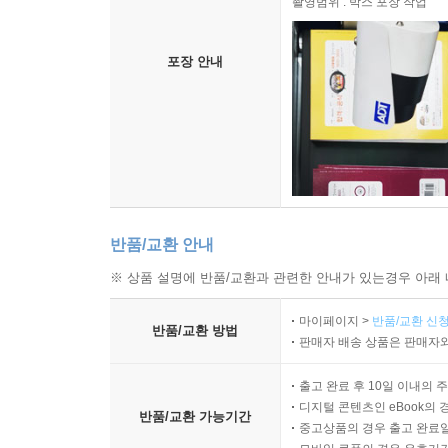
촬영범위 : 박스 포장 작업
한편, 기초연금제도 개혁은 국민연금제도와 연계
포장 안내
재정지속성을 높이고 빈곤개선 효과를 높이기 위해
이를 위해서는 국민연금이 공적 노후소득보장
강화되어야 한다. 이에 따라서 궁극적으로는 기
개인연금은 상대적으로 경제적 여건이 나은 노인의 
〈중첩세대모형을 통한 DC형 국민연금제도 분석〉
반품/교환 안내
제4장에서는 이질적 경제주체 중첩세대모형(hetero
※ 상품 설명에 반품/교환과 관련한 안내가 있는경우 아래 
연령층 및 소득계층이 어떻게 내생적으로 반응하는
경제주체로 구분되어 다양한 분포 효과를 분석하기
마이페이지 >
반품/교환 신청
반품/교환 방법
이를 극복하여 심도 깊은 분석을 하기 위함이다. 
판매자 배송 상품은 판매자와
문제점을 살펴보고, DC형 연금제도로 개혁 시 각
출고 완료 후 10일 이내의 
디지털 콘텐츠인 eBook의 
2070년과 같이 고령화된 인구구조에서 DB형 
반품/교환 가능기간
중고상품의 경우 출고 완료일
규모는 GDP 대비 8.8%에 달할 것으로 추정된다