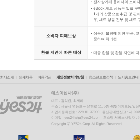
전자상거래 등에서의 소비자
eBook 세트 상품은 일괄 
연금개혁은 사회적 합의를 통해 추진되는 것이 바
1개의 상품으로 취급 및 판매
이루는 과정이 필요하다는 뜻이다. 우리나라는 핀
우, 세트 상품 전부 및 세트
것으로 보인다. 우리나라는 노조가입률이 낮고, 
상품의 불량에 의한 반품, 교
전통이 취약한 것이 현실이다. 또한 우리나라 정치
소비자 피해보상
준하여 처리됨
따라서 우리나라에서는 독일, 영국, 일본의 사례
환불 지연에 따른 배상
대금 환불 및 환불 지연에 
보인다. 소수의 전문가로 구성된 연금개혁위원회를
정부가 이를 수용하여 연금개혁을 추진할 필요가 
모수 조정만으로 연금재정의 지속가능성을 제고하기
회사소개
인재채용
이용약관
개인정보처리방침
청소년보호정책
도서홍보안내
따라서 적립식 신연금 도입에서 발생할 수 있는 투
수준을 제고할 수 있는 수단을 적극 검토할 필
대표 : 김석환, 최세라
주소 : 서울시 영등포구 은행로 11, 5층~6층(여의도동,일신
재구조화는 국민연금의 사각지대에 놓인 계층을
사업자등록번호 : 229-81-37000 통신판매업신고 : 제 200
기초연금제도를 운영하는 핀란드와 스웨덴, 보편
이메일 : yes24help@yes24.com 호스팅 서비스사업자 :
Copyright ⓒ YES24 Corp. All Rights Reserved.
시사점을 얻고자 하였다. 우리나라는 핀란드/스
고령자의 최소한의 노후소득을 보장할 수 있도록 설