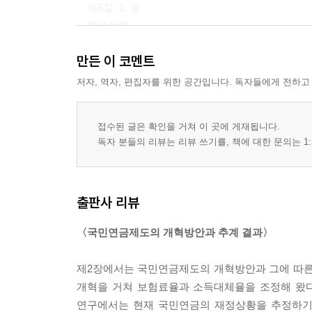
제6절 소 결
참고문헌
부 록
만든 이 코멘트
제3장 기초연금 개혁방안과 추계 결과 (김도헌/이강
저자, 역자, 편집자를 위한 공간입니다. 독자들에게 전하고
제1절 서 론
접수된 글은 확인을 거쳐 이 곳에 게재됩니다.
제2절 기초연금제도의 개요
독자 분들의 리뷰는 리뷰 쓰기를, 책에 대한 문의는 1:
제3절 기초연금제도의 개혁 방향
제4절 기초연금 추계모형과 정책 시나리오
제5절 기초연금 재정전망
출판사 리뷰
제6절 결론 및 정책 시사점
참고문헌
〈국민연금제도의 개혁방안과 추계 결과〉
부 록
제2장에서는 국민연금제도의 개혁방안과 그에 따른 
제4장 중첩세대모형을 통한 DC형 국민연금제도 분석
개혁을 거쳐 보험료율과 소득대체율을 조정해 왔다
연구에서는 현재 국민연금의 재정상황을 추정하기