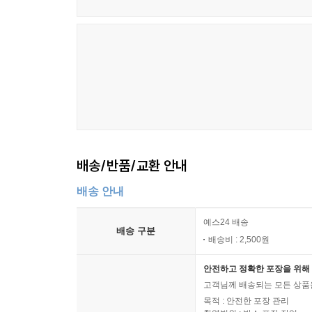
커지는 구조를 가지고 있다. 한편, 신규 노인의
소득인정액 하위 70% 수준이 매년 상승하고 있다.
자격을 얻게 되었고, 이로 인해 기초연금의 빈곤
높이는 방안이 논의되고 있다.
이에 따라서, 본 연구에서는 현재 논의되고 있
기초연금의 선별적 선정기준 방식 중 하나인 선
재정추계를 수행한다. 한편, 이러한 선별적 개혁
필요가 있으며, 이를 위해 재정패널 2014~21년
배송/반품/교환 안내
변화를 측정하였다. 미래 노인의 소득인정액 분포
기초연금 재정추계모형에 적용하여 재정추계를 수
배송 안내
재정추계 결과, 현행 제도를 유지할 경우 2023~7
예스24 배송
배송 구분
70%에서 100%로 확대하고, 기준연금액을 33.
배송비 : 2,500원
총누적재정지출이 약 5510조원으로, 현행 제도를 
안전하고 정확한 포장을 위해 
물가상승률에 연동하는 선별적 강화 시나리오에서는
고객님께 배송되는 모든 상품을
기준연금액을 2024년도부터 40만원으로 인상하더라
목적 : 안전한 포장 관리
특히 현행 제도를 유지했을 때와 비교하여 감소하는 