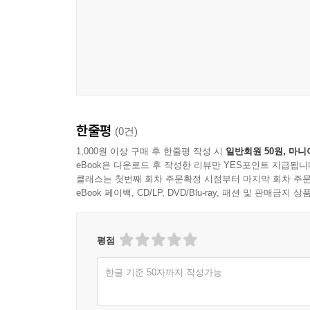
고갈되지 않는 것으로 나타났다.
다만, ‘구연금’은 필연적으로 재정부족분이 발생
구분의 논리에 맞게 현재 수급자 및 현재 가입
2023년까지 납입한 기여금까지만으로 급여를 지급
납입한 기여금까지 급여를 지급하면 구연금의 재정
대한 일반재정의 부담을 조금이라도 줄이기 위해서
한줄평
(0건)
〈기초연금제도의 개혁방안과 추계 결과〉
1,000원 이상 구매 후 한줄평 작성 시
일반회원 50원, 마니
eBook은 다운로드 후 작성한 리뷰만 YES포인트 지급됩니
클래스는 첫번째 회차 주문확정 시점부터 마지막 회차 주문
제3장에서는 기초연금제도의 개혁방안과 그에 
eBook 페이백, CD/LP, DVD/Blu-ray, 패션 및 판매금
사각지대가 큰 상황에서 기초연금의 지속가능성을 
개혁방안 시나리오를 논의하였다. 한국은 OECD
국민연금에 가입하지 못한 상황에 기인한다. 이를
평점
개편되었다. 현재 기초연금은 노인 중 소득인정액 하위
한글 기준 50자까지 작성가능
현재 기초연금은 노인의 70%에게 지급하는 목