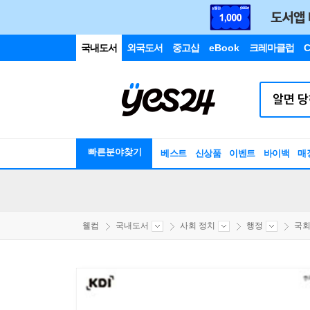
국내도서
외국도서
중고샵
eBook
크레마클럽
C
빠른분야찾기
베스트
신상품
이벤트
바이백
매
웰컴
국내도서
사회 정치
행정
국회