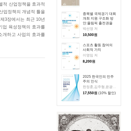
선별적 산업정책을 효과적
 산업정책의 개념적 틀을
종목별 국제경기 대회
개최 지원 구조화 방
제3장에서는 최근 10년
안:올림픽 출전권을
 기업 육성정책의 효과를
중심으로
박선영 저
 소개하고 사업의 효과를
10,500
원
스포츠 활동 참여의
사회적 가치
이영임 저
8,200
원
2025 한국인의 민주
주의 인식
한정훈,김주형,윤광일 저
17,550
원
(10% 할인)