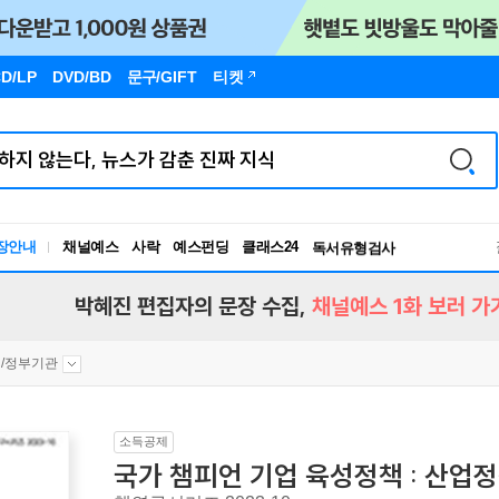
D/LP
DVD/BD
문구
/GIFT
티켓
장안내
채널예스
사락
예스펀딩
클래스24
독서유형검사
RBTI Lab
독서유형검사
박혜진 편집자의 문장 수집,
채널예스 1화 보러 가
/정부기관
소득공제
국가 챔피언 기업 육성정책 : 산업