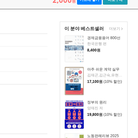
2,000
원
이 분야 베스트셀러
더보기
경제금융용어 800선
한국은행 편
8,400
원
아주 쉬운 계약 실무
김재곤,김근숙,유현승,김종욱,정호영 공저
17,100
원
(10% 할인)
정부의 원리
양재진 저
19,800
원
(10% 할인)
노동판례리뷰 2025