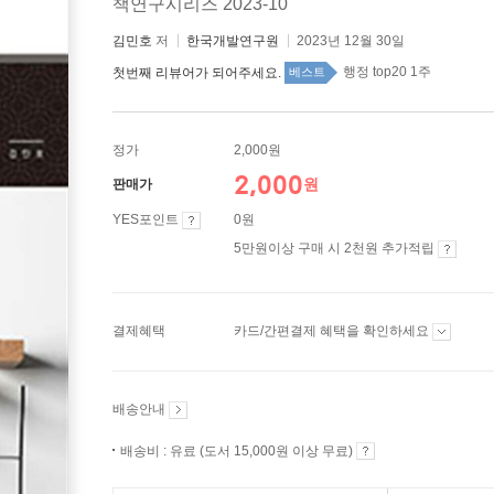
책연구시리즈 2023-10
김민호
저
한국개발연구원
2023년 12월 30일
행정 top20 1주
첫번째 리뷰어가 되어주세요.
베스트
정가
2,000원
2,000
원
판매가
YES포인트
0원
5만원이상 구매 시 2천원 추가적립
결제혜택
카드/간편결제 혜택을 확인하세요
배송안내
배송비 : 유료 (도서 15,000원 이상 무료)