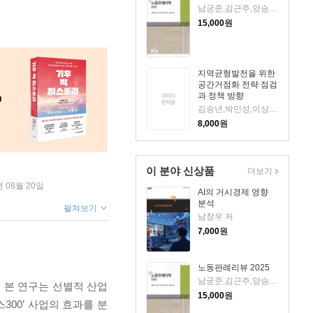
남궁준,김근주,양승엽,이슬기 저
15,000
원
지역균형발전을 위한
공간거점화 전략 점검
과 정책 방향
김송년,박민성,이상호,서상민,김준호,백승민 저
8,000
원
이 분야 신상품
더보기
년 08월 20일
AI의 거시경제 영향
분석
펼쳐보기
남창우 저
7,000
원
노동판례리뷰 2025
남궁준,김근주,양승엽,이슬기 저
 본 연구는 선별적 산업
15,000
원
00’ 사업의 효과를 분