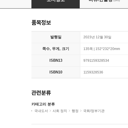
(0/0)
품목정보
발행일
2023년 12월 30일
쪽수, 무게, 크기
135쪽 | 152*232*20mm
ISBN13
9791159328534
ISBN10
1159328536
관련분류
카테고리 분류
국내도서
사회 정치
행정
국회/정부기관