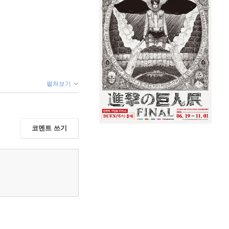
펼쳐보기
코멘트 쓰기