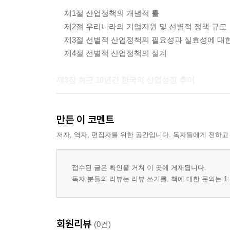
제1절 산업정책의 개념적 틀
제2절 우리나라의 기업지원 및 선별적 정책 규모
제3절 선별적 산업정책의 필요성과 실효성에 대한
제4절 선별적 산업정책의 설계
제3장 최근 10년간 한국의 산업성장 추이
제1절 분석자료 및 생산성 추정
만든 이 코멘트
제2절 산업별 성장동학
제3절 기업규모별 성장동학
저자, 역자, 편집자를 위한 공간입니다. 독자들에게 전하고
제4장 국가 챔피언 기업 육성정책의 효과
접수된 글은 확인을 거쳐 이 곳에 게재됩니다.
독자 분들의 리뷰는 리뷰 쓰기를, 책에 대한 문의는 1:
제1절 월드클래스300 사업의 특성
제2절 실증분석 방법
제3절 분석 결과
회원리뷰
(0건)