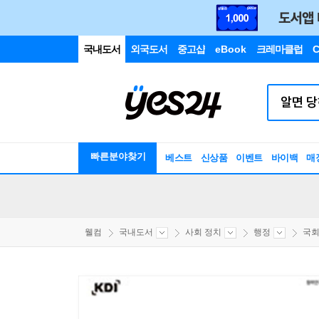
국내도서
외국도서
중고샵
eBook
크레마클럽
C
빠른분야찾기
베스트
신상품
이벤트
바이백
매
웰컴
국내도서
사회 정치
행정
국회