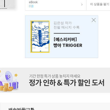
eBook
이 상품을 팔기
0원
김은성 작가
친필 메시지 수록
---------------
[예스리커버]
빵야 TRIGGER
 선정 전략의 효과와 시사점
배송/반품/교환