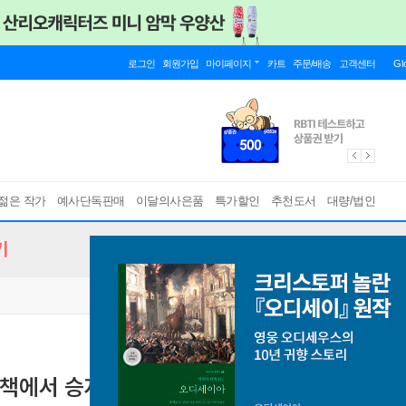
로그인
회원가입
마이페이지
카트
주문/배송
고객센터
Gl
젊은 작가
예사단독판매
이달의사은품
특가할인
추천도서
대량/법인
기
정책에서 승자 선정 전략의 효과와 시사점
정