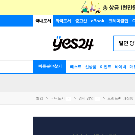
국내도서
외국도서
중고샵
eBook
크레마클럽
C
빠른분야찾기
베스트
신상품
이벤트
바이백
매
웰컴
국내도서
경제 경영
트렌드/미래전망