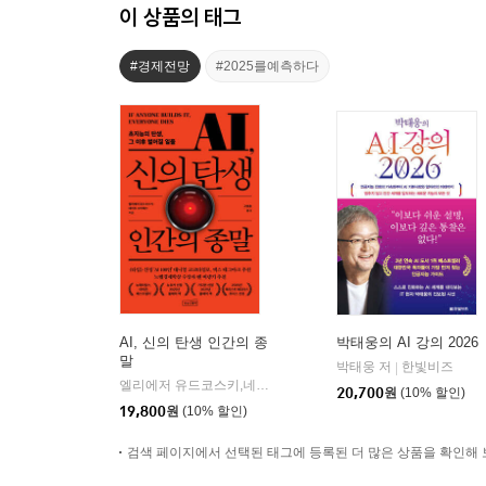
이 상품의 태그
#경제전망
#2025를예측하다
AI, 신의 탄생 인간의 종
박태웅의 AI 강의 2026
말
박태웅 저
한빛비즈
|
엘리에저 유드코스키,네이트 소아레스 공저/고영훈 역
상상스
|
20,700
원
(10% 할인)
19,800
원
(10% 할인)
검색 페이지에서 선택된 태그에 등록된 더 많은 상품을 확인해 