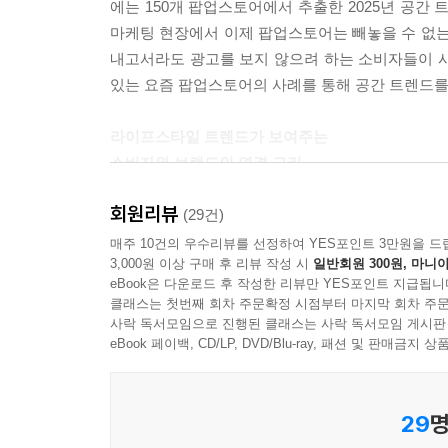
에는 150개 팝업스토어에서 추출한 2025년 공간
--- 「포스트 커머스」 중에서
마케팅 현장에서 이제 팝업스토어는 빼놓을 수 없는
내고서라도 광고를 보지 않으려 하는 소비자들이 
어느 세대나 부모라면 자녀에게 가장 좋은 것을 주고
있는 요즘 팝업스토어의 사례를 통해 공간 트렌드를
제적 부담에도 명품 의류나 용품 등 물질적으로 최
험을 제공해주려 한다. 취향과 경험을 중시하는 밀
라이프스타일 트렌드가 보여주는
--- 「웰컴키즈 마케팅」 중에서
소비자와 브랜드의 연결 고리
매일 우리가 입력하는 검색어들은 단순한 질문이 아니
회원리뷰
파트1 ‘놀이’에서는 객관적 아름다움에서 벗어나 자
(29건)
색 데이터는 소비자가 무엇을 원하는지, 어떤 고민을
은어나 놀이처럼 여겨지던 인터넷 밈이 Z세대와 
매주 10건의 우수리뷰를 선정하여 YES포인트 3만원을 드
적으로 남긴 흔적 같아서 그 가치가 더욱 주목받고 
3,000원 이상 구매 후 리뷰 작성 시
일반회원 300원, 마니아
‘밈코드’, 연애에 대한 욕구와 현실 사이의 괴리를
eBook은 다운로드 후 작성한 리뷰만 YES포인트 지급됩니
도래하고 새로운 오프라인 경험을 추구하게 된 MZ
--- 「서치 인사이트」 중에서
클래스는 첫번째 회차 주문확정 시점부터 마지막 회차 주문
사락 독서모임으로 진행된 클래스는 사락 독서모임 게시판
파트2 ‘일상’에서는 돌멩이, 키링 등 하찮아 보이는
eBook 페이백, CD/LP, DVD/Blu-ray, 패션 및 판매금
세대의 행태에서 정체성을 드러내고자 하는 심리
디지털에서 벗어날 수 없는 우리가 살아갈 방식을 
29
명
회빙환의 세계를 파고든 ‘현실 엎고 튀어’를 이야기