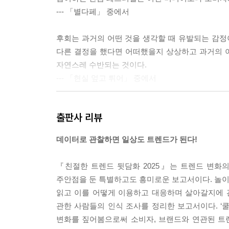
--- 「별다페」 중에서
후회는 과거의 어떤 것을 생각할 때 유발되는 감
다른 결정을 했다면 어떠했을지 상상하고 과거의 
자연스레 수반되는 것이다.
--- 「현실 엎고 튀어」 중에서
출판사 리뷰
미래형 매장에서는 AI 행동 분석이 가능한 지능형 
고객별로 어떤 상품을 얼마나 구매했는지 시간, 날씨
데이터로 관찰하면 일상도 트렌드가 된다!
제안하는 방식으로 매장을 관리하는 것이다. 업주는
은 맞춤형 상품을 추천받고 프로모션 관련 정보를 얻
『친절한 트렌드 뒷담화 2025』는 트렌드 변화
--- 「나 홀로 매장에」 중에서
주안점을 둔 특별하고도 흥미로운 보고서이다. 놀이/
읽고 이를 어떻게 이용하고 대응하며 살아갈지에 관한
라이브 커머스는 실시간 방송으로 진행되기 때문에 
관한 사람들의 인식 조사를 정리한 보고서이다. ‘쿨
간적 제약은 오히려 소비자들에게 특별한 쇼핑 경험
변화를 짚어봄으로써 소비자, 브랜드와 연관된 트렌
징을 반영하고 있다는 점이 흥미롭다.