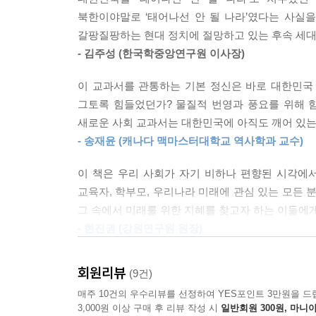
이제껏 학교 현장에는 대한민국의 성공한 역사를
(3) 다른 나라의 통일 사례가 주는 교훈
적으로 지키려고 노력한 것이다. 이는 건국 세대의
북한이야말로 ‘태어나선 안 될 나라’였다는 사실을
비교육적인 잘못을 나무라고, 우리 후대에 올바른 
(4) 통일로 한 걸음
--- p.200
갈팡질팡하는 현대 정치에 절망하고 있는 후속 세대
교육 현장에서 더 이상 우리 현대사를 왜곡해서 가
- 김주성 (한국학중앙연구원 이사장)
3. 국제 사회와 대한민국의 미래
6월 27일 밤에 무초 미국 대사가 이승만을 찾아왔
현대 역사는 자유를 위한 투쟁 과정이었다는 것을 
(1) 미래 대한민국의 국제 정치
아니라 우리의 전쟁이 되었다”라면서 미국의 적극 
이 교과서를 관통하는 기본 정신은 바로 대한민국
이와 같은 목표를 가지고 집필된 이 책 [대한민국
는 방송을 해야겠다고 생각했다.
그토록 힘들었던가? 물질적 번영과 풍요를 위해 힘
업적을 풍부하게 포함하고, 이병철과 정주영을 비롯
부록
새로운 사회 교과서는 대한민국에 아직도 깨어 있는
1. 새 국가를 만년 반석 위에 세우자[초대 이승만 대통
공보처장과 상의한 후 서울중앙방송국으로 전화를 해 
- 송재윤 (캐나다 맥마스터대학교 역사학과 교수)
또 저자들은 우리나라를 정치 질서가 잘 잡힌 나
2. 대통령에 대한 이야기
서울에 다가오고 있는데, 우리 국군은 맞서 싸울 수
위대한 지도자들에게서 많은 영감과 지혜를 얻어야 
이 책은 우리 사회가 자기 비하나 편향된 시각에
3. 대한민국과 북한의 헌법 비교
로 무기, 군수품을 날라와 우리를 돕기 시작했으니
교육자, 학부모, 우리나라 미래에 관심 있는 모든 
- 주석
다. 엄습하는 절망 속에서 희망을 잃지 말자는 메시
이 책 저자인 대한민국교원조합 교과서 연구회는 
그 속에서 미래를 위한 지혜를 찾고자 하는 이들에게
- 대한민국 사회교과서_참여 저자 및 주요 경력
하라” 운운하며 무책임하게 사실을 호도하고 거짓으
현재와 미래의 문제를 해결하는 데 중요한 교훈을 
- 현진권 (강원연구원 원장)
- 참고 도서 및 자료
--- p.219
저자들은 그동안 좌파 편향의 학교 교육에 불만을
한국에서 권위주의 체제의 초기 형태는 다른 신생국과
회원리뷰
(9건)
있다. 그리고 나라를 잘 만들어 놓고 되돌아보며 
건국 이후에 3회 이상 보통선거를 실시한 신생국은 한
매주 10건의 우수리뷰를 선정하여 YES포인트 3만원을 드
역사관에 목말라 했던 모든 사람에게 이 책이 단비
의 권위주의 체제는 신생 후진국들 가운데 상대적
3,000원 이상 구매 후 리뷰 작성 시
일반회원 300원, 마니아