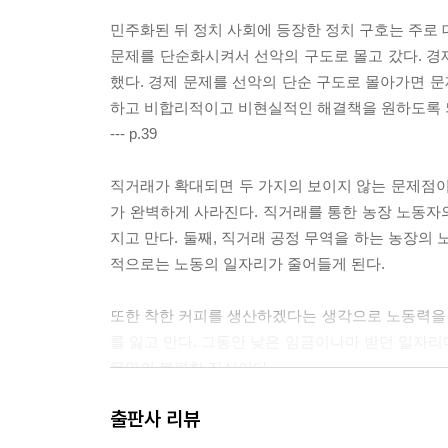
Ⅳ. 대한민국이 걸어온 길
민주화된 뒤 정치 사회에 등장한 정치 구호는 주로 
1. 시련 속에 이루어진 건국 대업
문제를 단순화시켜서 선악의 구도로 몰고 갔다. 경
(1) 건국 직후의 위기
했다. 경제 문제를 선악의 단순 구도로 몰아가면 문
(2) 6·25전쟁
하고 비합리적이고 비현실적인 해결책을 원하도록 
(3) 민주주의 학습
--- p.39
(4) 잿더미에서 자립 경제로
직거래가 확대되면 두 가지의 보이지 않는 문제점이
2. 부국, 산업화와 근대화 혁명
가 완벽하게 사라진다. 직거래를 통한 농장 노동자
(1) 4·19민주혁명과 민주당 정부의 좌절
지고 만다. 둘째, 직거래 공정 무역을 하는 농장
(2) 5·16군사정변, 근대화로의 길
적으로는 노동의 일자리가 줄어들게 된다.
(3) 수출 주도형 개발 전략으로의 전환
(4) 중화학공업화와 국가 개발
또한 착한 커피를 생산하겠다는 생각으로 노동력을
를 잃고 만다. 그동안 낮은 임금이나마 받던 일자리마
3. 개인 자유의 신장(1980~1990년대)
무역의 불편한 진실이다.
(1) 정치 권력 이동과 민주 시대 개막
--- p.86
출판사 리뷰
(2) 수준 높은 시장경제로 가는 길목
(3) 시민 사회의 발전과 삶의 질 향상
제헌 헌법의 요점들을 살펴보면 우리나라를 어떤 나