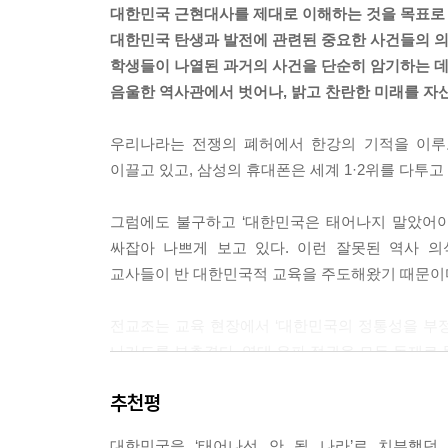
대한민국 근현대사를 제대로 이해하는 것을 목표로 
공화국의 선언이었다. 모든 국민에게 기본적인 자
대한민국 탄생과 발전에 관련된 중요한 사건들의 
4. 세계 속의 대한민국(1990년대 이후부터 현재까지
되었다. 군주제의 조선 왕조와는 지향점 자체가 
학생들이 나열된 과거의 사건을 단순히 암기하는 데
(1) 평화로운 정권 교체와 양극화된 정치
요소들을 지켜왔기에, 우리나라는 씩씩하게 발전하여
음울한 역사관에서 벗어나, 밝고 찬란한 미래를 자
(2) 원조받던 나라에서 원조하는 나라로
--- p.101
(3) 새로운 시대로의 진입, 그리고 우리의 과제
우리나라는 전쟁의 폐허에서 한강의 기적을 이루
개인의 자유와 인권을 최고의 가치로 여기는 자유
이끌고 있고, 삼성의 휴대폰은 세계 1·2위를 다투고
Ⅴ. 대한민국이 나아가야 할 길
피아적 세상을 꿈꾸는 공산사회주의 정치 사상은 물
그럼에도 불구하고 ‘대한민국은 태어나지 말았어야
1. 과학 기술과 사회 변화
북한 지역의 소련군과 공산주의자들은 1946년 2
싸잡아 나쁘게 보고 있다. 이런 잘못된 역사 의
(1) 과학적인 사회생활
토지 무상 분배는 소유권이 없이 경작권만을 주는 것
교사들이 반 대한민국적 교육을 주도해왔기 때문이
(2) 과학 기술과 문명의 발달
급으로 공산국가가 건설되고 있었다. 공산주의에 
(3) 과학 기술과 사회생활의 변화
게 힘껏 알렸다.
전교조는 교육 현장에서 ‘대한민국의 정통성을 부
(4) 더 나은 미래 사회를 위한 우리의 과제
--- p.182
나가도록 부추겼다. 역대 우파 정권을 모두 독재로 
심의에서 ‘자유민주주의’를 삭제하고 ‘민주주의’를
2. 통일로 나아가는 대한민국
반민특위에서 많은 사람이 무혐의 혹은 무죄로 풀
추천평
자유민주주의가 뭔지도 모르게 된다.
(1) 통일이 필요한 이유
의 놀라운 성취로 볼 수 있다. 모든 것을 근대적 
(2) 북한의 실태 456
죄를 줄 수 없다는 판결이 속출했다. 섣부른 역사
대한민국을 ‘태어나선 안 될 나라’로 치부했던