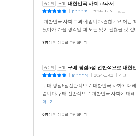
대한민국 사회 교과서
종이책
구매
1965년을 앞뒤로 한일협정을 타결하고 베트남에 
j********n
2024-11-15
신고
|
|
|
다. 한국은 주요 우방국과 정치적· 군사적 유대를 
[대한민국 사회 교과서]입니다.괜찮네요.어떤 
원료와 중간재를 국내에서 완제품으로 가공하여 미국
뒀다가 가끔 생각날 때 보는 맛이 괜찮을 것 
동력이었다. 태평양을 사이에 두고 성립된 한·미·일
--- p.341
7명
이 이 리뷰를 추천합니다.
새마을운동은 신분제로 몸살을 앓고 있던 전통 마을을
따른 주민 총회로 성격이 바뀌었다. 총회는 지도
구매 평점5점 전반적으로 대한민
종이책
구매
잉여금을 공동 기금으로 쌓아 놓았다. 마을회관이
h********g
2024-11-02
신고
|
|
|
내놓아야 했다. 마을이란 사 업체가 성공하려면 주
구매 평점5점전반적으로 대한민국 사회에 대해
말끔히 씻어버려야 했다.
습니다.구매 전반적으로 대한민국 사회에 대해
더보기
박정희 대통령은 농촌의 새마을운동을 어촌으로, 도
선하는 운동만이 아니었다. 그것은 ‘나라의 부패와
6명
이 이 리뷰를 추천합니다.
개혁 운동이었다. 새마을운동 자체가 5·16 정신을
--- p.368