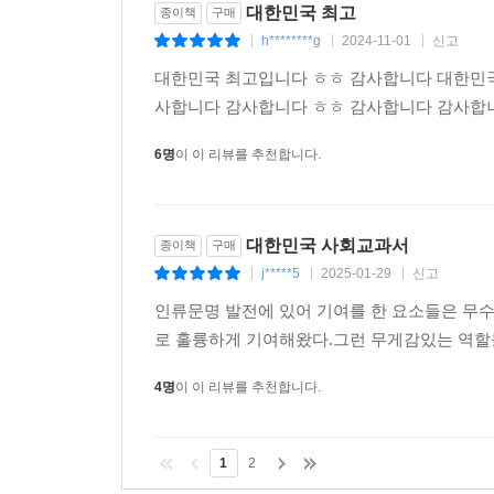
대한민국 최고
종이책
구매
그동안 우리나라는 모든 분야에서 근대적인 발전을 
h********g
2024-11-01
신고
|
|
|
로는 개인의 자유와 자유 의지에 따른 선택, 자유 
대한민국 최고입니다 ㅎㅎ 감사합니다 대한민국
산업화를 통한 경제의 발전과 문화 생활의 향상, 이
사합니다 감사합니다 ㅎㅎ 감사합니다 감사합
관주의 등을 들 수 있다.
6명
이 이 리뷰를 추천합니다.
박정희 대통령이 서거한 뒤 20여 년 동안, 격변기
다고 자부할 수 있다. 누구 하나 빼놓을 수 없을 
히 심각한 정치·경제·사회적 위기에도 불구하고 고
대한민국 사회교과서
종이책
구매
무를 넉넉히 해냈다고 보인다. -
j*****5
2025-01-29
신고
|
|
|
--- p.395
인류문명 발전에 있어 기여를 한 요소들은 무수히
그렇지만 문재인 대통령의 방문 내내 중국이 보여준
로 훌륭하게 기여해왔다.그런 무게감있는 역할
었고 나머지는 방문단끼리 먹는 이른바 ‘혼밥’이었
4명
이 이 리뷰를 추천합니다.
였다.
참을 수 없는 수모를 당하면서도 문재인 대통령은 
1
2
꾸는 꿈이 되길 바란다”라는 덕담을 하였다. 곧이어