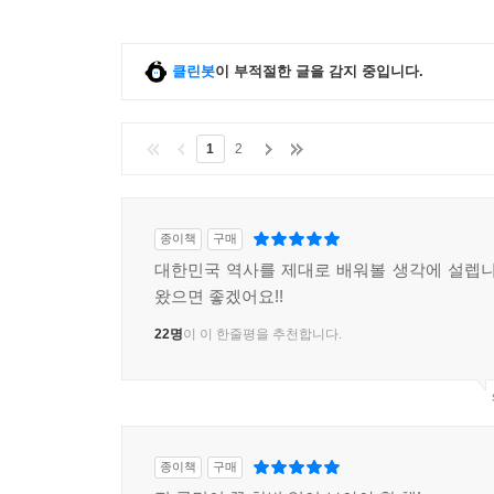
--- p.474
대한민국은 가장 가난한 처지에서 ‘한강의 기적’을 
클린봇
이 부적절한 글을 감지 중입니다.
품 대부분이 원조 물자였던 시절에, 주요 수출품으로는 
0년대부터 시작되었다. 이승만 정권에서 마련해 놓
1
2
국정 과제로 삼았다. 정권 초기에는 경공업 중심으로
출 무역에 힘을 쏟았다.
1970년대 초에 ‘새마을운동’을 펼치며, 국민의 
종이책
구매
우자’라는 슬로건이 이를 잘 보여준다. 1960년대
대한민국 역사를 제대로 배워볼 생각에 설렙니
970년대에 들어서자, 중공업 중심의 경제 개발 5개
왔으면 좋겠어요!!
한국 경제의 규모는 점점 커져갔다.
22명
이 이 한줄평을 추천합니다.
--- p.504
종이책
구매