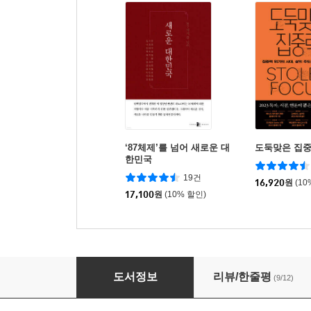
‘87체제’를 넘어 새로운 대
도둑맞은 집
한민국
19건
16,920
원
(10
17,100
원
(10% 할인)
대한민국 사회 교과서
도서정보
리뷰/한줄평
(9/12)