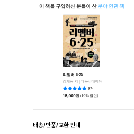
이 책을 구입하신 분들이 산
분야 연관 책
리멤버 6·25
김재동 저
다음세대에듀
|
9건
18,000
원
(10% 할인)
배송/반품/교환 안내