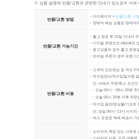
※ 상품 설명에 반품/교환과 관련한 안내가 있는경우 아래 
마이페이지 >
반품/교환 신청
반품/교환 방법
판매자 배송 상품은 판매자와
출고 완료 후 10일 이내의 
디지털 콘텐츠인 eBook의 
반품/교환 가능기간
중고상품의 경우 출고 완료일
모바일 쿠폰의 경우 유효기간(
고객의 단순변심 및 착오구
직수입양서/직수입일서중 일
단, 아래의 주문/취소 조건인
오늘 00시 ~ 06시 30분 
반품/교환 비용
오늘 06시 30분 이후 주문
직수입 음반/영상물/기프트 
단, 당일 00시~13시 사이
박스 포장은 택배 배송이 가
소비자의 책임 있는 사유로 
소비자의 사용, 포장 개봉에 