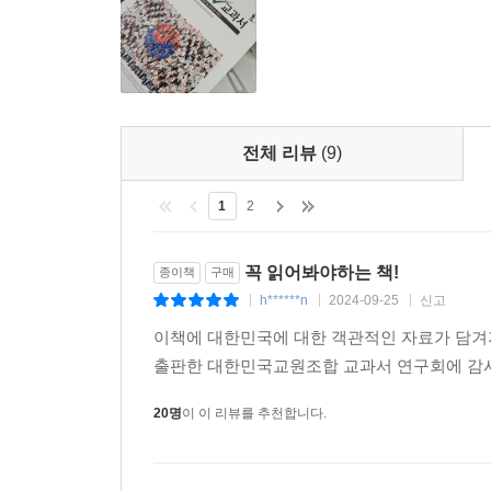
로 강조했다 볼 수 있다. 어려운 경제적 여건에서
육에 힘썼다. 글을 읽지 못하던 사람들 대부분이 글
각을 가지고 있었다.
--- p.285
대다수 국민은 한 치 앞도 가늠할 수 없는 깊은 위기
전체 리뷰
(9)
만이 장면을 지지할 정도로 민심이 이반됐다. 미국
본국에 보낸 보고서에서 ‘정치적 리더십 측면에서 
1
2
의존하게 될 것’이라고 예상했다. 위기를 돌파할 수 
장면 정부는 힘없이 흩어지고 말았다.
꼭 읽어봐야하는 책!
종이책
구매
--- p.306
h******n
2024-09-25
신고
|
|
|
이책에 대한민국에 대한 객관적인 자료가 담겨
5·16군사정변에서 출발한 박정희의 근대화 혁명은 이
출판한 대한민국교원조합 교과서 연구회에 감사
실행했기에 서로 어긋나 보인다. 그렇지만 4·19와 
의 정치 세력을 바꾸어 놓았으며, 조국 근대화 사업을
20명
이 이 리뷰를 추천합니다.
장의 경제 체제는 그렇게 성장해갔다.
--- p.332