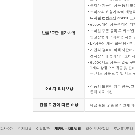
복제가 가능한 상품 등의 포장을 
소비자의 요청에 따라 개별
디지털 컨텐츠인 eBook, 
eBook 대여 상품은 대여 기
모바일 쿠폰 등록 후 취소/환
반품/교환 불가사유
중고상품이 구매확정(자동 
LP상품의 재생 불량 원인이 기
시간의 경과에 의해 재판매가
전자상거래 등에서의 소비자
eBook 세트 상품은 일괄 
1개의 상품으로 취급 및 판매
우, 세트 상품 전부 및 세트
상품의 불량에 의한 반품, 교
소비자 피해보상
준하여 처리됨
환불 지연에 따른 배상
대금 환불 및 환불 지연에 
회사소개
인재채용
이용약관
개인정보처리방침
청소년보호정책
도서홍보안내