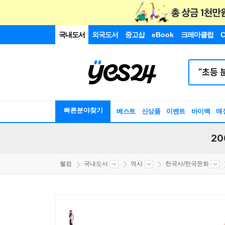
국내도서
외국도서
중고샵
eBook
크레마클럽
C
빠른분야찾기
베스트
신상품
이벤트
바이백
매
20
웰컴
국내도서
역사
한국사/한국문화