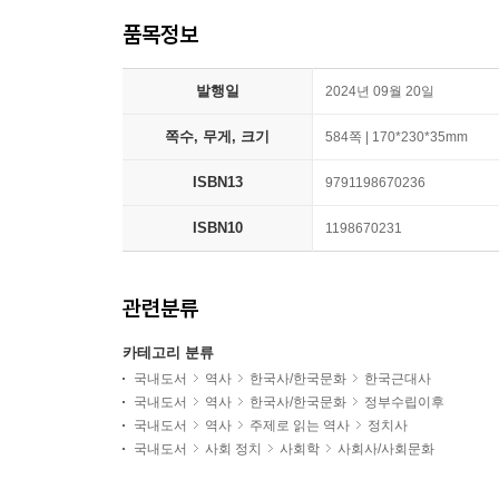
품목정보
발행일
2024년 09월 20일
쪽수, 무게, 크기
584쪽 | 170*230*35mm
ISBN13
9791198670236
ISBN10
1198670231
관련분류
카테고리 분류
국내도서
역사
한국사/한국문화
한국근대사
국내도서
역사
한국사/한국문화
정부수립이후
국내도서
역사
주제로 읽는 역사
정치사
국내도서
사회 정치
사회학
사회사/사회문화