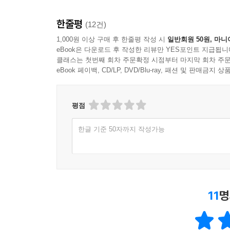
아첨에 가까웠다. 예전의 장쩌민 주석은 김대중 대통
없는 태도를 보였다.
한줄평
(12건)
--- p.410
1,000원 이상 구매 후 한줄평 작성 시
일반회원 50원, 마니
eBook은 다운로드 후 작성한 리뷰만 YES포인트 지급됩니
21세기에 접어들어, 대한민국의 국제적 위상은 더욱
클래스는 첫번째 회차 주문확정 시점부터 마지막 회차 주문
eBook 페이백, CD/LP, DVD/Blu-ray, 패션 및 판매금
위협에 공동으로 대처하기 위한 핵 안보 정상 회의
치하기도 했다.
평점
6·25전쟁으로 폐허가 되었던 나라가 기적적으로 
다. 한일월드컵도 개최하였다. 뒤이어 대구 세계육
한글 기준 50자까지 작성가능
에 이어 세계 다섯 번째로 국제 스포츠대회 개최 
--- p.421
통일을 준비하는 과정에서는 원칙이 지켜지는 대북
11
명
가 와도 잘 살려내지 못할 것이다. 국민 모두 자유
다. 미중 패권 경쟁의 신냉전은 미소 패권 경쟁의 
하다.