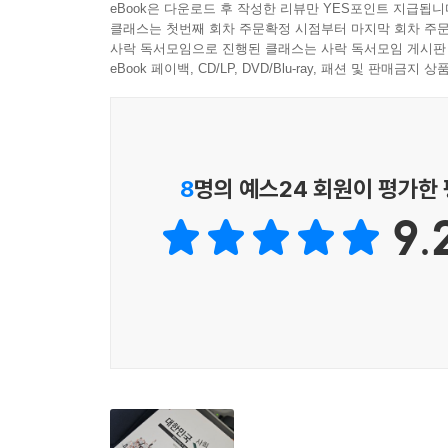
eBook은 다운로드 후 작성한 리뷰만 YES포인트 지급됩니
나라에서 보기 드문 예다. 1950년대의 한국 정치
클래스는 첫번째 회차 주문확정 시점부터 마지막 회차 주문
다.
사락 독서모임으로 진행된 클래스는 사락 독서모임 게시판
--- p.248
eBook 페이백, CD/LP, DVD/Blu-ray, 패션 및 판매금
이승만의 자주 외교는 일본에는 강렬한 대립 정책으
이 일본과 협조하여 경제 발전을 꾀하고, 지역 안보
냐면 일본의 전후 복구와 재건에 식민 지배와 전쟁
8
명의 예스24 회원이 평가한
주권을 선포했다. 그것으로 독도가 한국의 영토라는
선을 넘어온 일본 선박은 한국의 자산이 되었다.
9.
민족 반역자라도 되는 양 비난해왔다. 그러나 미국
선언했다는 사실은 이들의 주장이 얼마나 허구인가
--- p.264
1950년대가 남긴 것은 물적 자산에 그치지 않았다
‘교육 혁명’이라 일컬을 만한 일이 국민 교육에서 일
방비에 쓸 수밖에 없는 상황에서 대부분의 국가 예산
을 들였다는 것을 생각하면, 박정희 정부 때보다 훨