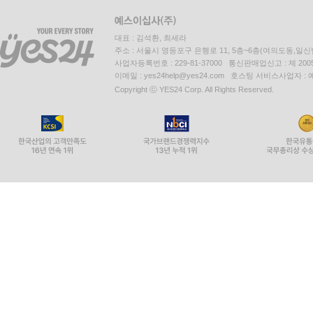
대표 : 김석환, 최세라
주소 : 서울시 영등포구 은행로 11, 5층~6층(여의도동,일신
사업자등록번호 : 229-81-37000 통신판매업신고 : 제 200
이메일 : yes24help@yes24.com 호스팅 서비스사업자 :
Copyright ⓒ YES24 Corp. All Rights Reserved.