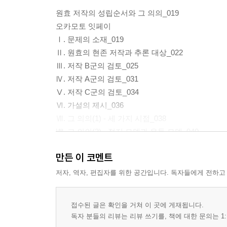
원효 저작의 성립순서와 그 의의_019
오카모토 잇페이
Ⅰ. 문제의 소재_019
Ⅱ. 원효의 현존 저작과 추론 대상_022
Ⅲ. 저작 B군의 검토_025
Ⅳ. 저작 A군의 검토_031
Ⅴ. 저작 C군의 검토_034
Ⅵ. 가설의 제시_036
Ⅶ. 그 의의(1) - 세 가지 시점_038
Ⅷ. 그 의의(2) - 정지 모델과 유동 모델_040
* 참고문헌_067
만든 이 코멘트
『기신론별기』연구의 쟁점과 정향_068
저자, 역자, 편집자를 위한 공간입니다. 독자들에게 전하고
김지연
Ⅰ. 문제의 소재_068
접수된 글은 확인을 거쳐 이 곳에 게재됩니다.
Ⅱ. 『원효별기』를 둘러싼 쟁점_071
독자 분들의 리뷰는 리뷰 쓰기를, 책에 대한 문의는 1:
Ⅲ. 『원효별기』활용과 그 내용_079