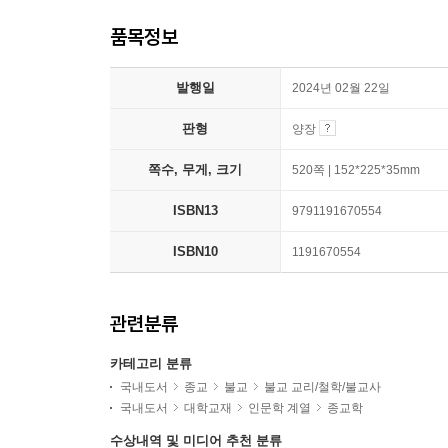
품목정보
발행일
2024년 02월 22일
판형
양장
쪽수, 무게, 크기
520쪽 | 152*225*35mm
ISBN13
9791191670554
ISBN10
1191670554
관련분류
카테고리 분류
국내도서
종교
불교
불교 교리/철학/불교사
국내도서
대학교재
인문학 계열
종교학
수상내역 및 미디어 추천 분류