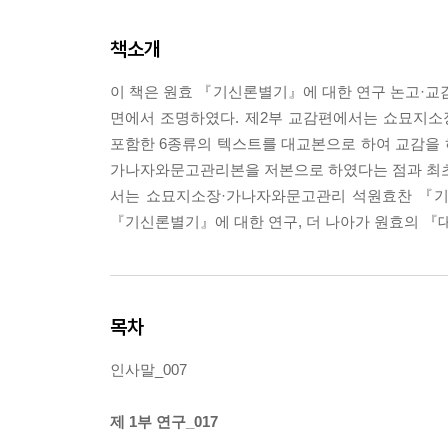
책소개
이 책은 원효 『기신론별기』에 대한 연구 논고·교
면에서 조명하였다. 제2부 교감편에서는 쇼묘지소
포함한 6종류의 텍스트를 대교본으로 하여 교감을
가나자와문고관리본을 저본으로 하였다는 점과 최초
서는 쇼묘지소장·가나자와문고관리 석원효찬 『기
『기신론별기』에 대한 연구, 더 나아가 원효의 『
목차
인사말_007
제 1부 연구_017