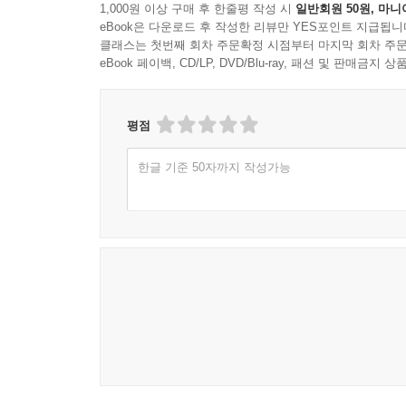
1,000원 이상 구매 후 한줄평 작성 시
일반회원 50원, 마니
제2부 교감_201
eBook은 다운로드 후 작성한 리뷰만 YES포인트 지급됩니
클래스는 첫번째 회차 주문확정 시점부터 마지막 회차 주문
범례 및 비교본 소개_203
eBook 페이백, CD/LP, DVD/Blu-ray, 패션 및 판매금
교정 텍스트_208
평점
교정자 : 김천학·도쓰아야노·오카모토 잇페이·김지
한글 기준 50자까지 작성가능
간행후기_343
김천학·도쓰아야노·오카모토 잇페이·김지연
제3부 영인_353
쇼묘지소장·가나자와문고관리 석원효찬 『기신론