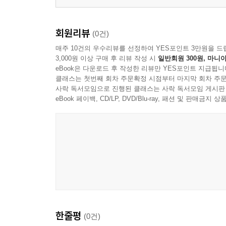
Ⅳ. 『원효별기』연구의 새로운 흐름과 향후 연구 방
* 참고문헌_118
회원리뷰
(0건)
매주 10건의 우수리뷰를 선정하여 YES포인트 3만원을 드
『기신론별기』의 연구 목록_121
3,000원 이상 구매 후 리뷰 작성 시
일반회원 300원, 마니아
김지연
eBook은 다운로드 후 작성한 리뷰만 YES포인트 지급됩니
클래스는 첫번째 회차 주문확정 시점부터 마지막 회차 주문
서지:쇼묘지소장·가나자와문고관리 석원효찬 『기신
사락 독서모임으로 진행된 클래스는 사락 독서모임 게시판
eBook 페이백, CD/LP, DVD/Blu-ray, 패션 및 판매금
도쓰 아야노
쇼묘지소장·가나자와문고관리 석원효찬 『기신론별
김천학·오카모도 잇페이
Ⅰ. 머리말_140
Ⅱ. 『원효별기』의 유통 상황_144
Ⅲ. 원효 『기신론별기』쇼묘지본과 에도간본의 상위
Ⅳ. 『원효별기』사상의 특색_164
Ⅴ. 결어_168
* 참고문헌_200
한줄평
(0건)