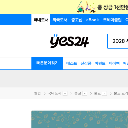
국내도서
외국도서
중고샵
eBook
크레마클럽
C
빠른분야찾기
베스트
신상품
이벤트
바이백
매
웰컴
국내도서
종교
불교
불교 교리/