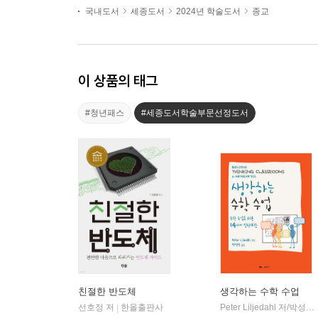
국내도서
세종도서
2024년 학술도서
종교
이 상품의 태그
#청년패스
#세종도서학술부문선정도서
친절한 반도체
생각하는 수학 수업
선호정 저
한올출판사
Peter Liljedahl 저/박성선 역
|