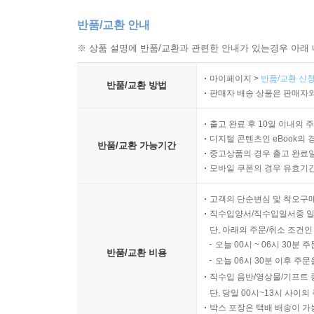
반품/교환 안내
※ 상품 설명에 반품/교환과 관련한 안내가 있는경우 아래 
마이페이지 >
반품/교환 신청
반품/교환 방법
판매자 배송 상품은 판매자와
출고 완료 후 10일 이내의 
디지털 콘텐츠인 eBook의 
반품/교환 가능기간
중고상품의 경우 출고 완료일
모바일 쿠폰의 경우 유효기간(
고객의 단순변심 및 착오구
직수입양서/직수입일서중 일
단, 아래의 주문/취소 조건인
오늘 00시 ~ 06시 30분 
반품/교환 비용
오늘 06시 30분 이후 주문
직수입 음반/영상물/기프트 
단, 당일 00시~13시 사이
박스 포장은 택배 배송이 가