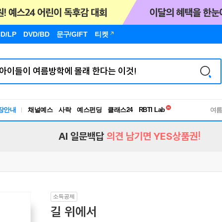
D/LP
DVD/BD
문구
/GIFT
티켓
독서유형검사
RBTI Lab
장안내
채널예스
사락
예스펀딩
클래스24
독서유형검사
여
AI 일문백답
의견 남기면 YES상품권!
소득공제
길 위에서