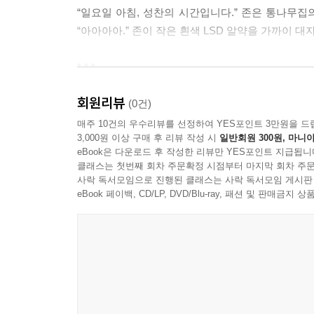
“일요일 아침, 성찬의 시간입니다.” 존은 통나무집
“아아아아.” 존이 작은 흰색 LSD 알약을 가까이 
* * *
회원리뷰
그러나 가톨릭과 부모의 가르침을 저버린 상태의 나
(0건)
있을까? 나는 자유롭게 관습을 벗어나는 사람들을 부
매주 10건의 우수리뷰를 선정하여 YES포인트 3만원을 드
3,000원 이상 구매 후 리뷰 작성 시
일반회원 300원, 마니아
회, 부모님, 혹은 함께 있던 남자, 그 무엇이 되
eBook은 다운로드 후 작성한 리뷰만 YES포인트 지급됩니
것 같았다. 나는 “내”가 원하는 것이 무엇인지를 전
클래스는 첫번째 회차 주문확정 시점부터 마지막 회차 주문
사락 독서모임으로 진행된 클래스는 사락 독서모임 게시판
--- 본문 중에서
eBook 페이백, CD/LP, DVD/Blu-ray, 패션 및 판매금