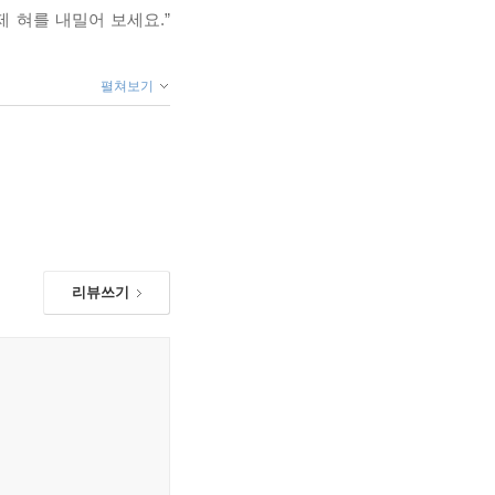
제 혀를 내밀어 보세요.”
펼쳐보기
절제 또한 더 나은 것이
해방이 되는 것일까? 교
 따라야 하는지 말해 주는
리뷰쓰기