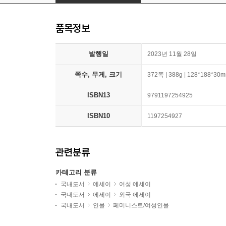
품목정보
발행일
2023년 11월 28일
쪽수, 무게, 크기
372쪽 | 388g | 128*188*30
ISBN13
9791197254925
ISBN10
1197254927
관련분류
카테고리 분류
국내도서
에세이
여성 에세이
국내도서
에세이
외국 에세이
국내도서
인물
페미니스트/여성인물