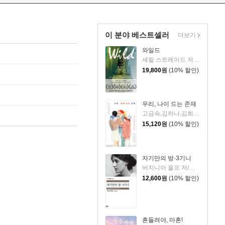
이 분야 베스트셀러
더보기
와일드
셰릴 스트레이드 저/우진하 역
19,800
원
(10% 할인)
우리, 나이 드는 존재
고금숙,김하나,김희경,송은혜,신혜우,윤정원,이라영,정수윤,정희진 저
15,120
원
(10% 할인)
자기만의 방·3기니
버지니아 울프 저/이미애 역
12,600
원
(10% 할인)
흔들려야, 마흔!