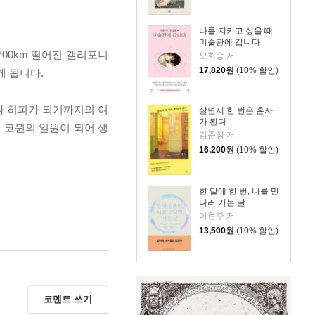
나를 지키고 싶을 때
미술관에 갑니다
700km 떨어진 캘리포니
오희승 저
17,820
원
(10% 할인)
게 됩니다.
나 히피가 되기까지의 여
살면서 한 번은 혼자
가 된다
 코뮌의 일원이 되어 생
김준정 저
16,200
원
(10% 할인)
한 달에 한 번, 나를 만
나러 가는 날
이현주 저
13,500
원
(10% 할인)
코멘트 쓰기