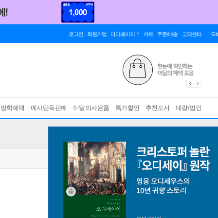
로그인
회원가입
마이페이지
카트
주문/배송
고객센터
Gl
름방학혜택
예사단독판매
이달의사은품
특가할인
추천도서
대량/법인