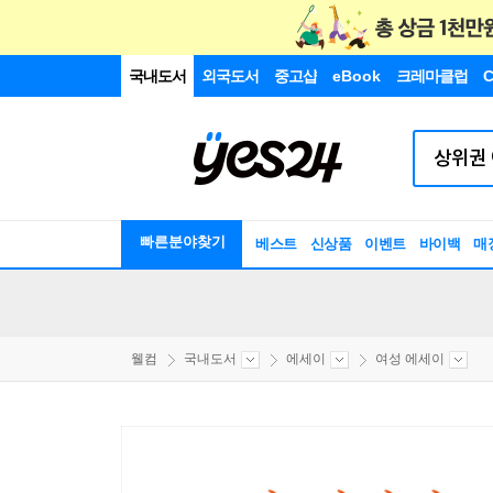
국내도서
외국도서
중고샵
eBook
크레마클럽
C
빠른분야찾기
베스트
신상품
이벤트
바이백
매
웰컴
국내도서
에세이
여성 에세이