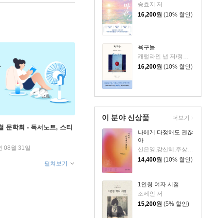
송효지 저
16,200
원
(10% 할인)
욕구들
캐럴라인 냅 저/정지인 역
16,200
원
(10% 할인)
이 분야 신상품
더보기
철 문학회 - 독서노트, 스티
나에게 다정해도 괜찮
아
년 08월 31일
신은영,강신혜,주상희,윤근영,정현숙 저
14,400
원
(10% 할인)
펼쳐보기
1인칭 여자 시점
조세인 저
15,200
원
(5% 할인)