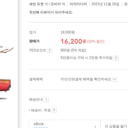
섀런 듀켓
저 /
오비아
역
이끼미디어
2023년 11월 28일
원
첫번째 리뷰어가 되어주세요.
정가
18,000원
16,200
원
판매가
(10% 할인)
YES포인트
900원 (5% 적립)
5만원이상 구매 시 2천원 추가적립
결제혜택
카드/간편결제 혜택을 확인하세요
배송안내
배송비 : 무료
eBook
이 상품을 팔기