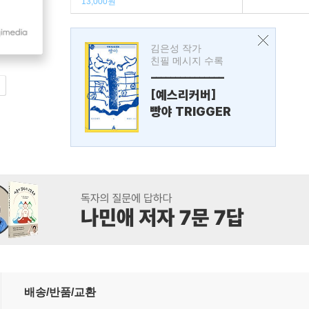
13,000원
김은성 작가
친필 메시지 수록
---------------
[예스리커버]
빵야 TRIGGER
배송/반품/교환