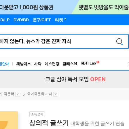
D/LP
DVD/BD
문구
/GIFT
티켓
독서유형검사
RBTI Lab
장안내
채널예스
사락
예스펀딩
클래스24
독서유형검사
크클 심야 독서 모임
OPEN
국문학
국어국문학 기타
소득공제
창의적 글쓰기
대학생을 위한 글쓰기 연습