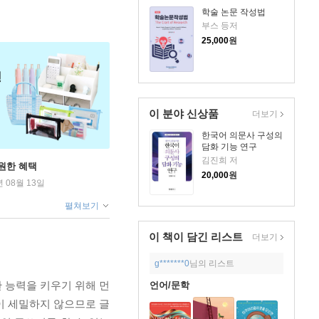
학술 논문 작성법
부스 등저
25,000
원
이 분야 신상품
더보기
한국어 의문사 구성의
담화 기능 연구
김진희 저
원한 혜택
20,000
원
년 08월 13일
펼쳐보기
이 책이 담긴
리스트
더보기
g*******0
님의 리스트
한 능력을 키우기 위해 먼
언어/문학
이 세밀하지 않으므로 글