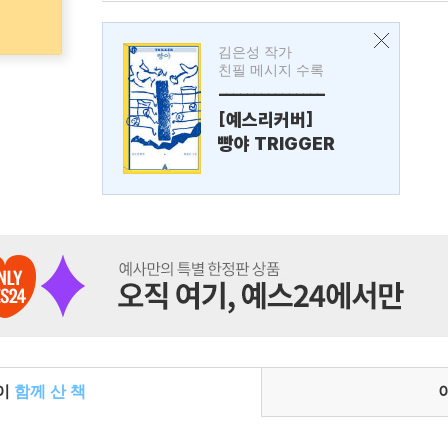
김은성 작가
친필 메시지 수록
---------------
[예스리커버]
빵야 TRIGGER
들이
함께 산 책