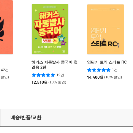
해커스 자동발사 중국어 첫
영단기 토익 스타트 RC
걸음 2탄
42건
1건
19건
 할인)
14,400
원
(10% 할인)
12,510
원
(10% 할인)
배송/반품/교환