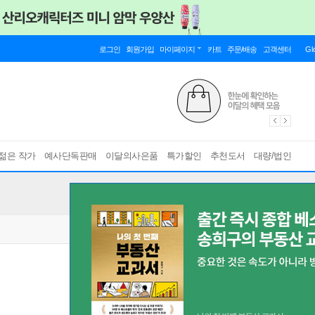
로그인
회원가입
마이페이지
카트
주문/배송
고객센터
Gl
젊은 작가
예사단독판매
이달의사은품
특가할인
추천도서
대량/법인