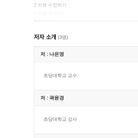
2 자료 수집하기
3 자료 요약하기
4 개요 짜기
5 초고 쓰기
저자 소개
6 다듬기
(3명)
제3부 글쓰기의 실제
저 :
나은영
1 나를 알리는 글쓰기
초당대학교 교수
2 보고하는 글쓰기
3 비평하는 글쓰기
저 :
곽윤경
참고 문헌
초당대학교 강사