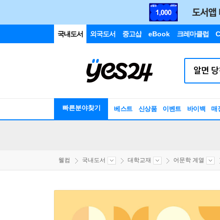
국내도서
외국도서
중고샵
eBook
크레마클럽
C
빠른분야찾기
베스트
신상품
이벤트
바이백
매
웰컴
국내도서
대학교재
어문학 계열