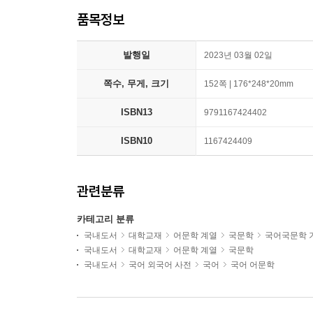
품목정보
발행일
2023년 03월 02일
쪽수, 무게, 크기
152쪽 | 176*248*20mm
ISBN13
9791167424402
ISBN10
1167424409
관련분류
카테고리 분류
국내도서
대학교재
어문학 계열
국문학
국어국문학 
국내도서
대학교재
어문학 계열
국문학
국내도서
국어 외국어 사전
국어
국어 어문학