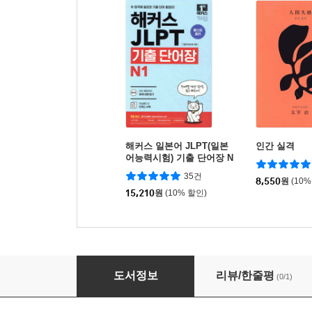
해커스 일본어 JLPT(일본
인간 실격
어능력시험) 기출 단어장 N
1
35건
8,550
원
(10%
15,210
원
(10% 할인)
창의적 글쓰기
도서정보
리뷰/한줄평
(0/1)