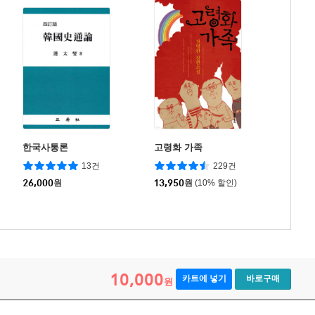
한국사통론
고령화 가족
13건
229건
26,000
원
13,950
원
(10% 할인)
10,000
카트에 넣기
바로구매
원