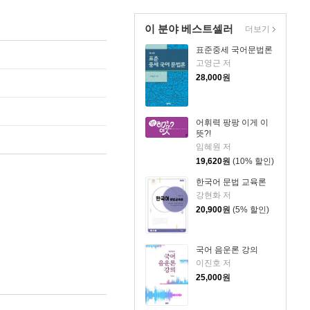
이 분야 베스트셀러
더보기
표준중세 국어문법론
고영근 저
28,000
원
어휘력 팡팡 이게 이
뜻?!
임혜원 저
19,620
원
(10% 할인)
한국어 문법 교육론
강현화 저
20,900
원
(5% 할인)
국어 음운론 강의
이진호 저
25,000
원