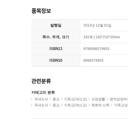
품목정보
발행일
2013년 12월 01일
쪽수, 무게, 크기
192쪽 | 140*210*20mm
ISBN13
9788996579953
ISBN10
8996579955
관련분류
카테고리 분류
국내도서
종교
기독교(개신교)
신앙생활
영적성장/
국내도서
종교
기독교(개신교)
목회와 신학
기독교상