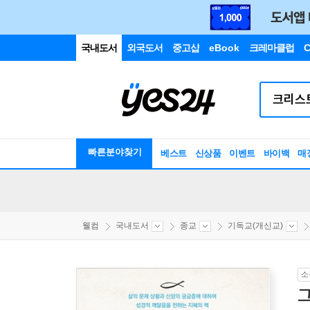
국내도서
외국도서
중고샵
eBook
크레마클럽
C
빠른분야찾기
베스트
신상품
이벤트
바이백
매
웰컴
국내도서
종교
기독교(개신교)
소
그