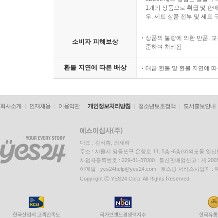
1개의 상품으로 취급 및 판매
우, 세트 상품 전부 및 세트
상품의 불량에 의한 반품, 교
소비자 피해보상
준하여 처리됨
환불 지연에 따른 배상
대금 환불 및 환불 지연에 
회사소개
인재채용
이용약관
개인정보처리방침
청소년보호정책
도서홍보안내
대표 : 김석환, 최세라
주소 : 서울시 영등포구 은행로 11, 5층~6층(여의도동,일신
사업자등록번호 : 229-81-37000 통신판매업신고 : 제 200
이메일 : yes24help@yes24.com 호스팅 서비스사업자 :
Copyright ⓒ YES24 Corp. All Rights Reserved.