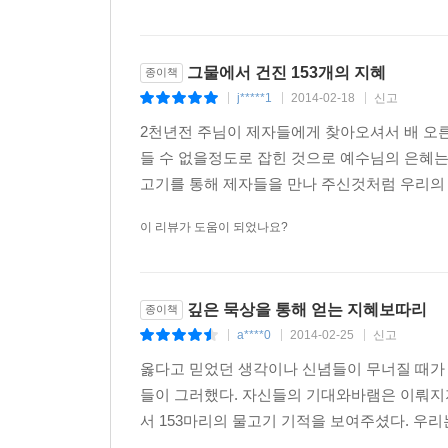
그물에서 건진 153개의 지혜
종이책
j*****1
2014-02-18
신고
|
|
|
2천년전 주님이 제자들에게 찾아오셔서 배 오
들 수 없을정도로 잡힌 것으로 예수님의 은혜는
고기를 통해 제자들을 만나 주신것처럼 우리의 
이 리뷰가 도움이 되었나요?
깊은 묵상을 통해 얻는 지혜보따리
종이책
a****0
2014-02-25
신고
|
|
|
옳다고 믿었던 생각이나 신념들이 무너질 때가 
들이 그러했다. 자신들의 기대와바램은 이뤄지지
서 153마리의 물고기 기적을 보여주셨다. 우리