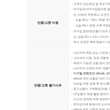
고객의 단순변심 및 착오구
직수입양서/직수입일서중 일
단, 아래의 주문/취소 조건인
오늘 00시 ~ 06시 30분 
반품/교환 비용
오늘 06시 30분 이후 주문
직수입 음반/영상물/기프트 
단, 당일 00시~13시 사이
박스 포장은 택배 배송이 가
소비자의 책임 있는 사유로 
소비자의 사용, 포장 개봉에 
복제가 가능한 상품 등의 포장을 
소비자의 요청에 따라 개별
디지털 컨텐츠인 eBook, 
eBook 대여 상품은 대여 기
모바일 쿠폰 등록 후 취소/환
반품/교환 불가사유
중고상품이 구매확정(자동 
LP상품의 재생 불량 원인이 기
시간의 경과에 의해 재판매가
전자상거래 등에서의 소비자
eBook 세트 상품은 일괄 