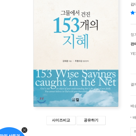
김
정
판
Y
결
배
배
사이즈비교
공유하기