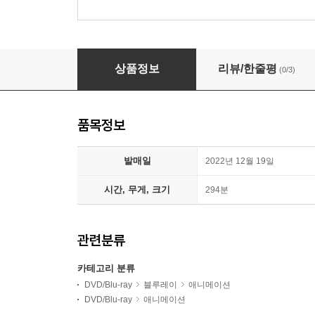
판)
아이의 노랫소리를 들려줘 UFE 우리말 녹음 (3Di
상품정보
리뷰/한줄평
(0/3)
품목정보
발매일
2022년 12월 19일
시간, 무게, 크기
294분
관련분류
카테고리 분류
DVD/Blu-ray
블루레이
애니메이션
DVD/Blu-ray
애니메이션