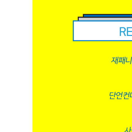
[사랑하고 사랑받고, 차고 차이고] - 이치하라 유나
산다 CV 윤용식
대표작
[극장판 귀멸의 칼날: 무한열차편] - 카마도 탄쥬로
[씽] - 버스터 문
[진격의 거인] - 엘빈 스미스