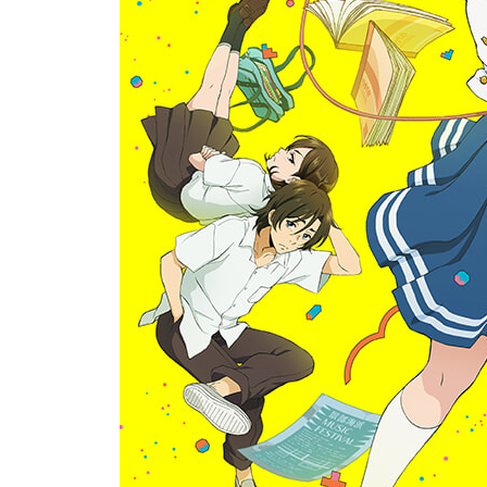
* 「문프린세스」 극중 영상
* 비디오 콘티
**상품 구성
1. 키이 칸나 일러스트 슬리브 + 디지팩 + 본편 디
2. 52p 가이드북
캐스트 & 스태프 인터뷰와 캐릭터 해설을 풍성하게
3. 특전 디스크 1
이벤트 영상 및 Weekly! 아이 노래 리포트 Vol.1 ~
4. 특전 디스크 2