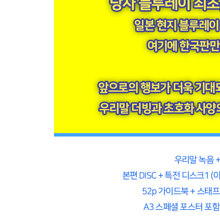
사토미 CV 박시윤
대표작
[신세기 에반게리온] - 아스카
[조조좀비] - 조조
[퓨어 엔젤 미라클 매직] - 하니