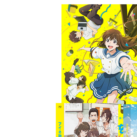
토우마 CV 이경태
대표작
[극장판 귀멸의 칼날: 무한열차편] - 카마도 탄지로
[극장판 하이큐!!] - 코즈메 켄마
[4월은 너의 거짓말] - 아리마 코세이
곳짱 CV 이동훈
대표작