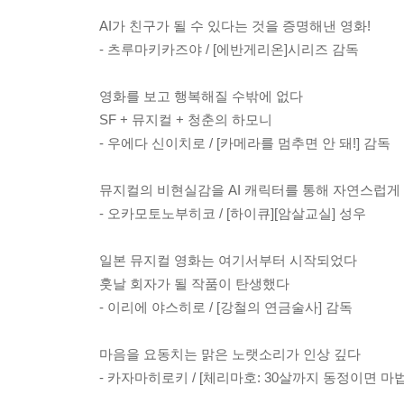
AI가 친구가 될 수 있다는 것을 증명해낸 영화!
- 츠루마키카즈야 / [에반게리온]시리즈 감독
영화를 보고 행복해질 수밖에 없다
SF + 뮤지컬 + 청춘의 하모니
- 우에다 신이치로 / [카메라를 멈추면 안 돼!] 감독
뮤지컬의 비현실감을 AI 캐릭터를 통해 자연스럽게
- 오카모토노부히코 / [하이큐][암살교실] 성우
일본 뮤지컬 영화는 여기서부터 시작되었다
훗날 회자가 될 작품이 탄생했다
- 이리에 야스히로 / [강철의 연금술사] 감독
마음을 요동치는 맑은 노랫소리가 인상 깊다
- 카자마히로키 / [체리마호: 30살까지 동정이면 마