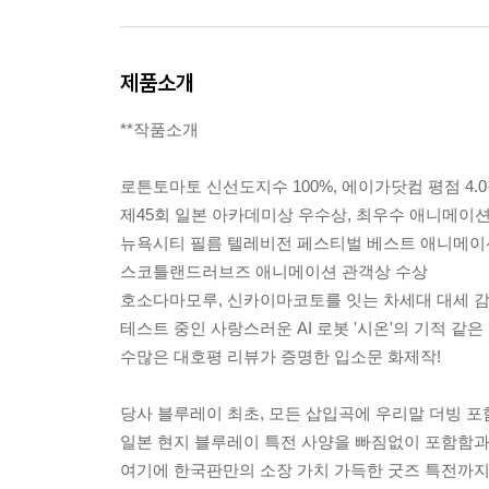
제품소개
**작품소개
로튼토마토 신선도지수 100%, 에이가닷컴 평점 4.0점 
제45회 일본 아카데미상 우수상, 최우수 애니메이
뉴욕시티 필름 텔레비전 페스티벌 베스트 애니메이
스코틀랜드러브즈 애니메이션 관객상 수상
호소다마모루, 신카이마코토를 잇는 차세대 대세 감
테스트 중인 사랑스러운 AI 로봇 '시온'의 기적 같
수많은 대호평 리뷰가 증명한 입소문 화제작!
당사 블루레이 최초, 모든 삽입곡에 우리말 더빙 포
일본 현지 블루레이 특전 사양을 빠짐없이 포함함과
여기에 한국판만의 소장 가치 가득한 굿즈 특전까지!