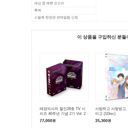
세상 참 예쁜 오드리
룩백
스틸북 한정판 판매알림 신청
이 상품을 구입하신 분
태양의사자 철인28호 TV 시
사랑하고 사랑받고,
리즈 40주년 기념 2기 Vol. 2 :
이고 (1Disc)
27화~51화 (우리말녹음5Disc
77,000
원
25,300
원
+ 한글자막5Disc, 초회한정