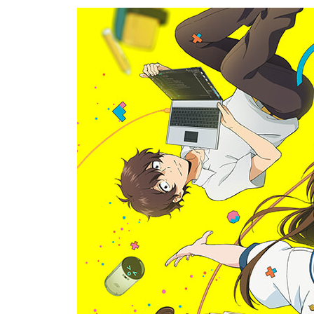
* 예고편② 5.1ch / 스테레오
* PV/롱PV
* 극장 막간 영상 5.1ch / 스테레오
* TV SPOT집
* 오디오 코멘터리
[Disc.2]
- SUPPLEMENT(부가영상 및 음성)
* 이벤트 영상 (대히트 기원&완성 보고회, 개봉 직전
* Weekly! 아이노래 리포트 (Vol.1~Vol.15)
[Disc.3]
- SUPPLEMENT(부가영상 및 음성)
* 츠치야 타오 「유 니드 어 프렌드 ~너는 친구가 
* 사키히미유 「필 더 문라이트 ~아이의 노랫소리를