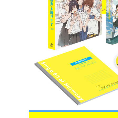
[페어리 테일] - 그레이풀 버스터
[원펀맨] - 지너스 박사
[소년탐정 김전일 Original 시리즈] - 사키류타
아야 CV 원에스더
대표작
[클로저스] - 은하
[나소흑전기: 첫만남편] - 모모