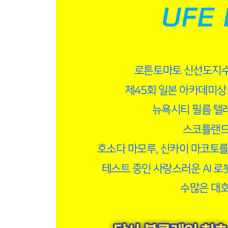
**우리말 녹음 성우소개
시온 CV 강은애
대표작
[나의 히어로 아카데미아] - 토가 히미코
[호빵맨] - 메론빵소녀
[포켓몬스터 썬&문] - 수련