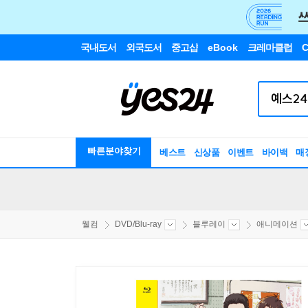
국내도서
외국도서
중고샵
eBook
크레마클럽
C
빠른분야찾기
베스트
신상품
이벤트
바이백
매
웰컴
DVD/Blu-ray
블루레이
애니메이션