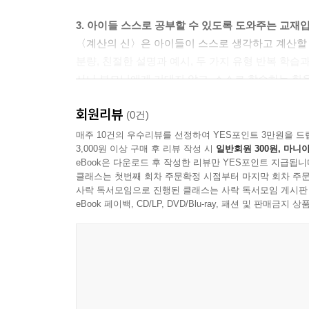
3. 아이들 스스로 공부할 수 있도록 도와주는 교재
〈계산의 신〉은 아이들이 스스로 생각하고 계산할 
분량, 친절한 설명과 예시, 두 가지 유형 반복 학습
사나 부모님에게 기대지 않고, 스스로 학습하는 힘
회원리뷰
4. 계산의 정확성과 문제 풀이 속도를 함께 기를 수
(0건)
〈계산의 신〉은 예시와 함께 해당 연산의 핵심 포
매주 10건의 우수리뷰를 선정하여 YES포인트 3만원을 드
3,000원 이상 구매 후 리뷰 작성 시
일반회원 300원, 마니아
수 있도록 도와줍니다. ‘스스로 학습 관리표’는 문
eBook은 다운로드 후 작성한 리뷰만 YES포인트 지급됩니
될 것입니다. 〈계산의 신〉과 함께 정확성과 속도, 
클래스는 첫번째 회차 주문확정 시점부터 마지막 회차 주문
사락 독서모임으로 진행된 클래스는 사락 독서모임 게시판
5. 최신 교육 과정을 100% 반영한 교재입니다.
eBook 페이백, CD/LP, DVD/Blu-ray, 패션 및 판매금
〈계산의 신〉은 최신 교육 과정을 100% 반영한 
서 〈계산의 신〉을 꾸준히 학습하면 자연스럽게 ‘수
입니다.