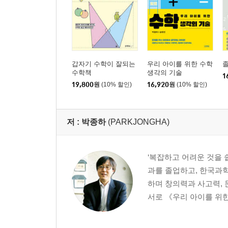
갑자기 수학이 잘되는
우리 아이를 위한 수학
졸
수학책
생각의 기술
1
19,800
원
(10% 할인)
16,920
원
(10% 할인)
저 :
박종하
(PARKJONGHA)
‘복잡하고 어려운 것을 
과를 졸업하고, 한국과학
하며 창의력과 사고력, 
서로 《우리 아이를 위한