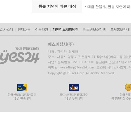
환불 지연에 따른 배상
대금 환불 및 환불 지연에 
회사소개
인재채용
이용약관
개인정보처리방침
청소년보호정책
도서홍보안내
대표 : 김석환, 최세라
주소 : 서울시 영등포구 은행로 11, 5층~6층(여의도동,일신
사업자등록번호 : 229-81-37000 통신판매업신고 : 제 200
이메일 : yes24help@yes24.com 호스팅 서비스사업자 :
Copyright ⓒ YES24 Corp. All Rights Reserved.