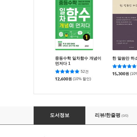
중등수학 일차함수 개념이
한 말씀만 하
먼저다 1
52건
15,300
원
(10
12,600
원
(10% 할인)
계산의 신 12
도서정보
리뷰/한줄평
(0/0)