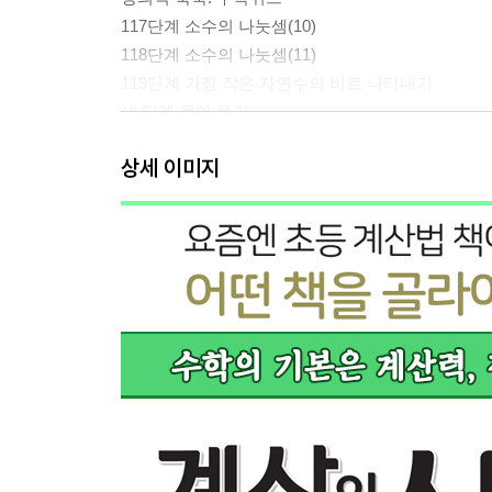
117단계 소수의 나눗셈(10)
118단계 소수의 나눗셈(11)
119단계 가장 작은 자연수의 비로 나타내기
세 단계 묶어 풀기
재미있는 수학이야기
상세 이미지
120단계 비례식과 비례배분
전체 묶어 풀기
재미있는 수학이야기