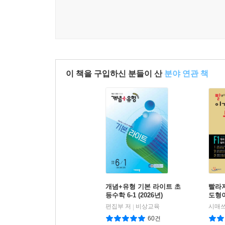
이 책을 구입하신 분들이 산
분야 연관 책
개념+유형 기본 라이트 초
빨라
등수학 6-1 (2026년)
도형이
편집부 저
비상교육
시매
|
60건