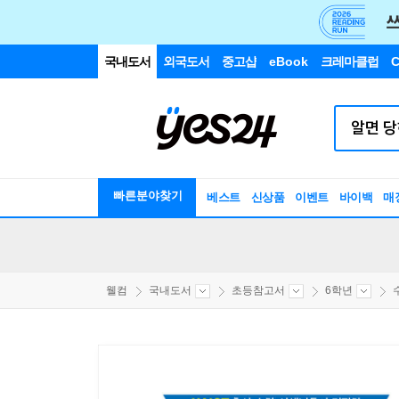
국내도서
외국도서
중고샵
eBook
크레마클럽
C
빠른분야찾기
베스트
신상품
이벤트
바이백
매
웰컴
국내도서
초등참고서
6학년