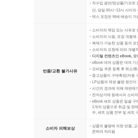
직수입 음반/영상물/기프트 
단, 당일 00시~13시 사이
박스 포장은 택배 배송이 가
소비자의 책임 있는 사유로 
소비자의 사용, 포장 개봉에 
복제가 가능한 상품 등의 포장을 
소비자의 요청에 따라 개별
디지털 컨텐츠인 eBook, 
eBook 대여 상품은 대여 기
모바일 쿠폰 등록 후 취소/환
반품/교환 불가사유
중고상품이 구매확정(자동 
LP상품의 재생 불량 원인이 기
시간의 경과에 의해 재판매가
전자상거래 등에서의 소비자
eBook 세트 상품은 일괄 
1개의 상품으로 취급 및 판매
우, 세트 상품 전부 및 세트
상품의 불량에 의한 반품, 교
소비자 피해보상
준하여 처리됨