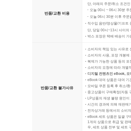
단, 아래의 주문/취소 조건인
오늘 00시 ~ 06시 30분 
반품/교환 비용
오늘 06시 30분 이후 주문
직수입 음반/영상물/기프트 
단, 당일 00시~13시 사이
박스 포장은 택배 배송이 가
소비자의 책임 있는 사유로 
소비자의 사용, 포장 개봉에 
복제가 가능한 상품 등의 포장을 
소비자의 요청에 따라 개별
디지털 컨텐츠인 eBook, 
eBook 대여 상품은 대여 기
모바일 쿠폰 등록 후 취소/환
반품/교환 불가사유
중고상품이 구매확정(자동 
LP상품의 재생 불량 원인이 기
시간의 경과에 의해 재판매가
전자상거래 등에서의 소비자
eBook 세트 상품은 일괄 
1개의 상품으로 취급 및 판매
우, 세트 상품 전부 및 세트