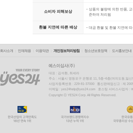
상품의 불량에 의한 반품, 교
소비자 피해보상
준하여 처리됨
환불 지연에 따른 배상
대금 환불 및 환불 지연에 
회사소개
인재채용
이용약관
개인정보처리방침
청소년보호정책
도서홍보안내
대표 : 김석환, 최세라
주소 : 서울시 영등포구 은행로 11, 5층~6층(여의도동,일신
사업자등록번호 : 229-81-37000 통신판매업신고 : 제 200
이메일 : yes24help@yes24.com 호스팅 서비스사업자 :
Copyright ⓒ YES24 Corp. All Rights Reserved.