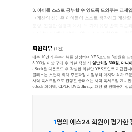
3. 아이들 스스로 공부할 수 있도록 도와주는 교재
〈계산의 신〉은 아이들이 스스로 생각하고 계산할 
분량, 친절한 설명과 예시, 두 가지 유형 반복 학습
사나 부모님에게 기대지 않고, 스스로 학습하는 힘
회원리뷰
4. 계산의 정확성과 문제 풀이 속도를 함께 기를 수
(1건)
〈계산의 신〉은 예시와 함께 해당 연산의 핵심 포
매주 10건의 우수리뷰를 선정하여 YES포인트 3만원을 드
3,000원 이상 구매 후 리뷰 작성 시
일반회원 300원, 마니아
수 있도록 도와줍니다. ‘스스로 학습 관리표’는 문
eBook은 다운로드 후 작성한 리뷰만 YES포인트 지급됩니
될 것입니다. 〈계산의 신〉과 함께 정확성과 속도, 
클래스는 첫번째 회차 주문확정 시점부터 마지막 회차 주문
사락 독서모임으로 진행된 클래스는 사락 독서모임 게시판
5. 최신 교육 과정을 100% 반영한 교재입니다.
eBook 페이백, CD/LP, DVD/Blu-ray, 패션 및 판매금
〈계산의 신〉은 최신 교육 과정을 100% 반영한 
서 〈계산의 신〉을 꾸준히 학습하면 자연스럽게 ‘수
입니다.
1
명의 예스24 회원이 평가한