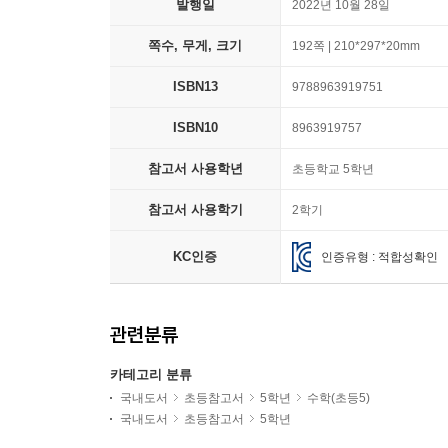
발행일
2022년 10월 28일
쪽수, 무게, 크기
192쪽 | 210*297*20mm
ISBN13
9788963919751
ISBN10
8963919757
참고서 사용학년
초등학교 5학년
참고서 사용학기
2학기
KC인증
인증유형 : 적합성확인
관련분류
카테고리 분류
국내도서
초등참고서
5학년
수학(초등5)
국내도서
초등참고서
5학년