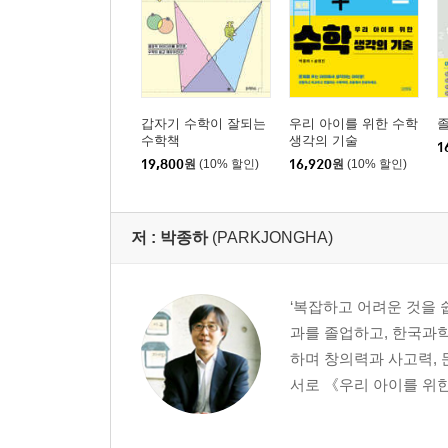
갑자기 수학이 잘되는
우리 아이를 위한 수학
졸
수학책
생각의 기술
1
19,800
원
(10% 할인)
16,920
원
(10% 할인)
저 :
박종하
(PARKJONGHA)
‘복잡하고 어려운 것을 
과를 졸업하고, 한국과학
하며 창의력과 사고력, 
서로 《우리 아이를 위한