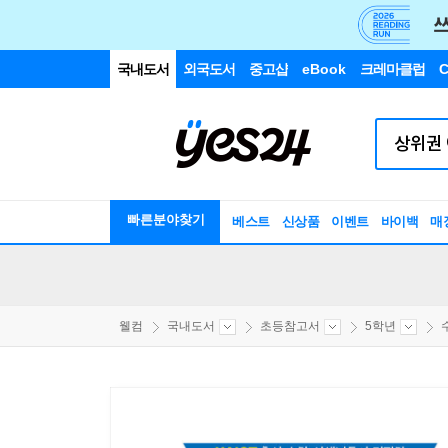
국내도서
외국도서
중고샵
eBook
크레마클럽
C
빠른분야찾기
베스트
신상품
이벤트
바이백
매
웰컴
국내도서
초등참고서
5학년