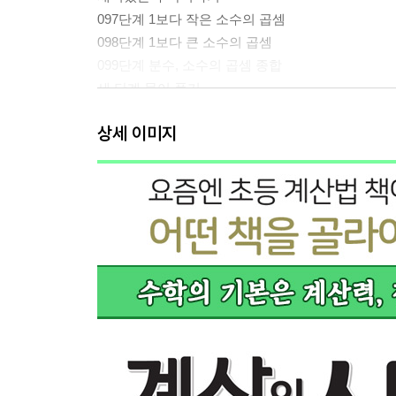
097단계 1보다 작은 소수의 곱셈
098단계 1보다 큰 소수의 곱셈
099단계 분수, 소수의 곱셈 종합
세 단계 묶어 풀기
창의력 쑥쑥! 수학퀴즈
상세 이미지
100단계 계산의 활용-평균
전체 묶어 풀기
창의력 쑥쑥! 수학퀴즈