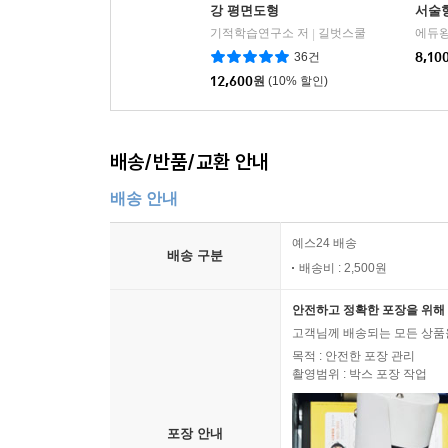
강 평면도형
서술형
년)
기적학습연구소 저
길벗스쿨
에듀왕
|
36건
8,10
12,600
원
(10% 할인)
배송/반품/교환 안내
배송 안내
예스24 배송
배송 구분
배송비 : 2,500원
안전하고 정확한 포장을 위해 
고객님께 배송되는 모든 상품을
목적 : 안전한 포장 관리
촬영범위 : 박스 포장 작업
포장 안내