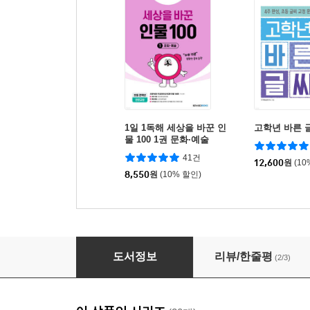
1일 1독해 세상을 바꾼 인
고학년 바른 
물 100 1권 문화·예술
41건
12,600
원
(10
8,550
원
(10% 할인)
계산의 신 9
도서정보
리뷰/한줄평
(2/3)