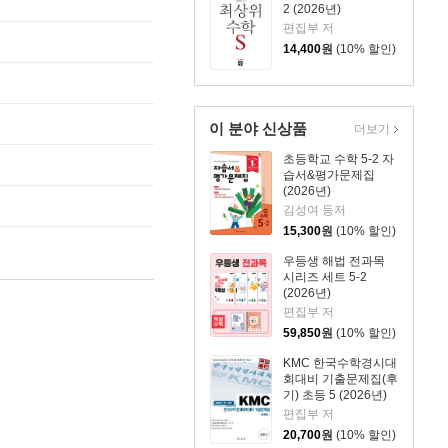
2 (2026년)
편집부 저
14,400
원
(10% 할인)
이 분야 신상품
더보기
초등학교 수학 5-2 자
습서&평가문제집
(2026년)
김성여 등저
15,300
원
(10% 할인)
우등생 해법 전과목
시리즈 세트 5-2
(2026년)
편집부 저
59,850
원
(10% 할인)
KMC 한국수학경시대
회대비 기출문제집(후
기) 초등 5 (2026년)
편집부 저
20,700
원
(10% 할인)