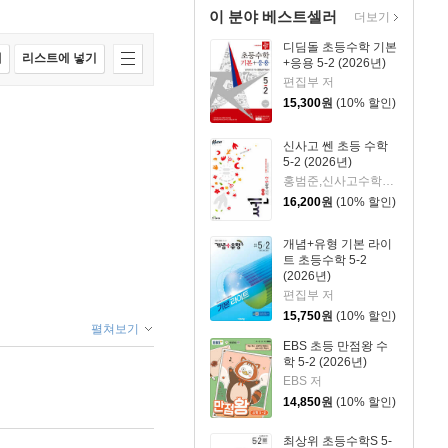
이 분야 베스트셀러
더보기
디딤돌 초등수학 기본
매
리스트에 넣기
+응용 5-2 (2026년)
편집부 저
15,300
원
(10% 할인)
신사고 쎈 초등 수학
5-2 (2026년)
홍범준,신사고수학콘텐츠연구회 공저
16,200
원
(10% 할인)
개념+유형 기본 라이
트 초등수학 5-2
(2026년)
편집부 저
15,750
원
(10% 할인)
펼쳐보기
EBS 초등 만점왕 수
학 5-2 (2026년)
EBS 저
14,850
원
(10% 할인)
최상위 초등수학S 5-