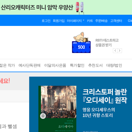
로그인
회원가입
마이페이지
카트
주문/배송
고객센터
Gl
젊은 작가
예사단독판매
이달의사은품
특가할인
추천도서
대량/법인
세요!
셈과 뺄셈