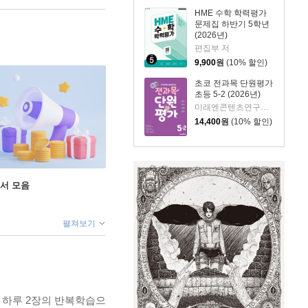
HME 수학 학력평가
문제집 하반기 5학년
(2026년)
편집부 저
9,900
원
(10% 할인)
초코 전과목 단원평가
초등 5-2 (2026년)
미래엔콘텐츠연구회 저
14,400
원
(10% 할인)
도서 모음
펼쳐보기
 하루 2장의 반복학습으