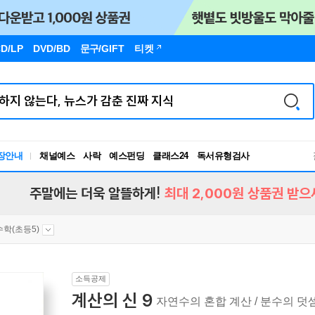
D/LP
DVD/BD
문구
/GIFT
티켓
장안내
채널예스
사락
예스펀딩
클래스24
독서유형검사
RBTI Lab
독서유형검사
주말에는 더욱 알뜰하게!
최대 2,000원 상품권 받으
수학(초등5)
소득공제
계산의 신 9
자연수의 혼합 계산 / 분수의 덧