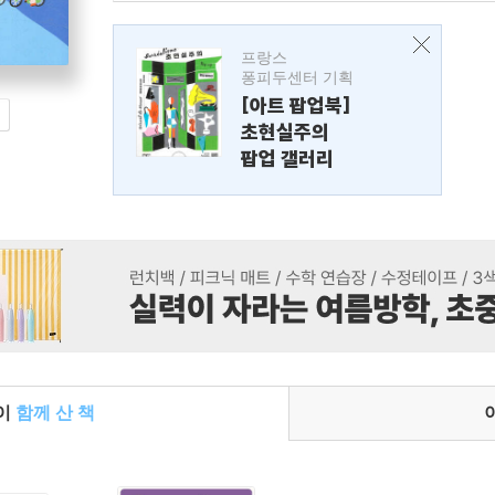
프랑스
퐁피두센터 기획
[아트 팝업북]
초현실주의
팝업 갤러리
들이
함께 산 책