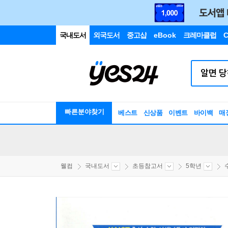
국내도서
외국도서
중고샵
eBook
크레마클럽
C
빠른분야찾기
베스트
신상품
이벤트
바이백
매
웰컴
국내도서
초등참고서
5학년