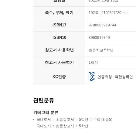
발행일
2022년 10월 28일
쪽수, 무게, 크기
192쪽 | 210*297*20mm
ISBN13
9788963919744
ISBN10
8963919749
참고서 사용학년
초등학교 5학년
참고서 사용학기
1학기
KC인증
인증유형 : 적합성확인
관련분류
카테고리 분류
국내도서
초등참고서
5학년
수학(초등5)
국내도서
초등참고서
5학년