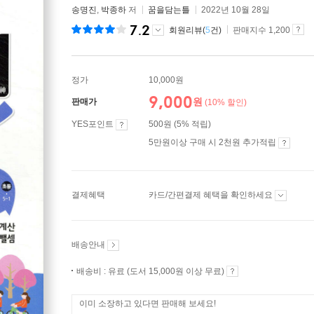
송명진
,
박종하
저
꿈을담는틀
2022년 10월 28일
7.2
회원리뷰(
5
건)
판매지수 1,200
정가
10,000원
9,000
원
판매가
(10% 할인)
YES포인트
500원 (5% 적립)
5만원이상 구매 시 2천원 추가적립
결제혜택
카드/간편결제 혜택을 확인하세요
배송안내
배송비 : 유료 (도서 15,000원 이상 무료)
이미 소장하고 있다면 판매해 보세요!