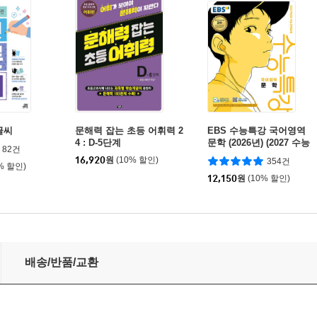
글씨
문해력 잡는 초등 어휘력 2
EBS 수능특강 국어영역
4 : D-5단계
문학 (2026년) (2027 수능
82건
대비)
16,920
원
(10% 할인)
354건
% 할인)
12,150
원
(10% 할인)
배송/반품/교환