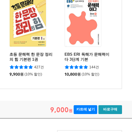
초등 문해력 한 문장 정리
EBS ERI 독해가 문해력이
의 힘 기본편 1권
다 3단계 기본
427건
144건
9,900
원
(10% 할인)
10,800
원
(10% 할인)
9,000
카트에 넣기
바로구매
원