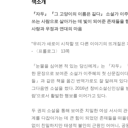
책소개
『자두』 『그 고양이의 이름은 길다』 소설가 이주
쓰는 사람으로 살아가는 데 빛이 되어준 존재들을 
사랑과 우정과 연대의 마음
“우리가 새로이 시작할 또 다른 이야기의 뜨개질은 
- 〈프롤로그〉 13쪽
『눈물을 심어본 적 있는 당신에게』는 『자두』 『
한 문장으로 보여준 소설가 이주혜의 첫 산문집이다
들』과 같은 책을 옮긴 번역가로도 잘 알려져 있다.
그다음엔 소설을 썼다. 2016년 창비소설신인상을 받
람’으로서 활발한 행보를 이어가고 있다.
두 권의 소설을 통해 보여준 치밀한 여성 서사의 
계를 다잡아가는 데 큰 힘이 되었던 존재들을 떠올린
없이 친밀하지만 태생적 불안의 근원인 어머니, 공