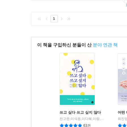
1
이 책을 구입하신 분들이 산
분야 연관 책
쓰고 싶다 쓰고 싶지 않다
어떤
전고운,이석원,이다혜,이랑,박정민,김종관,백세희,한은형,임대형 공저
최진영
63건