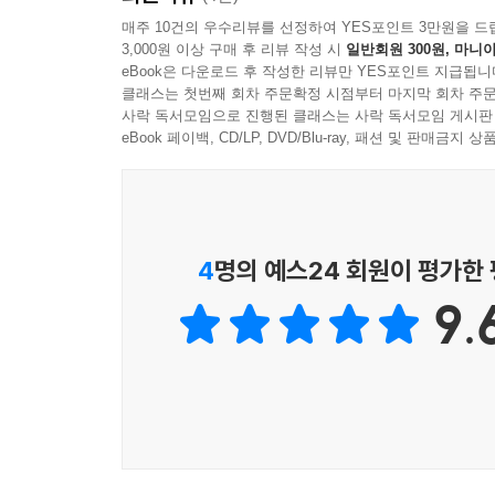
---「고통을 피우다」중에서
매주 10건의 우수리뷰를 선정하여 YES포인트 3만원을 드
3,000원 이상 구매 후 리뷰 작성 시
일반회원 300원, 마니아
“언어가 없는 곳에 언어를, 빛이 없는 곳에 빛을
글을 쓰는 여자는 모두 생존자라고 했던가. 이 문장
eBook은 다운로드 후 작성한 리뷰만 YES포인트 지급됩니
것이야말로 작가의 기본 책무이고 이 기본은 동시대
된 모성의 양가성을, ‘생명을 젖으로 빨아대는’ 엄마
클래스는 첫번째 회차 주문확정 시점부터 마지막 회차 주문
―「손전등 하나의 역할을 통해」 162쪽
사락 독서모임으로 진행된 클래스는 사락 독서모임 게시판
---「엄마가 된 여자는 모두 쓰는 사람이다」중에서
eBook 페이백, CD/LP, DVD/Blu-ray, 패션 및 판매금
이주혜는 《소설 보다》(2022년 봄호)에 실린 이희
처음 두 사람이 맞잡았던 손이 세 사람, 네 사람의 
써냈을 때 그것을 읽는 나는 큰 기쁨을 느낍니
역시 함께 커지는 것이야말로 순환하는 돌봄의 본질
기쁘겠지만요. 이런 면에서 ‘우리’는 ‘따로 또 같이’
---「순환하는 돌봄에 관하여」중에서
4
명의 예스24 회원이 평가한
1부 ‘눈물은 떨어지지만 동시에 심어진다’가 삶에 
9.
문학이라는 빛으로 삶의 진실을 드러내는 작가들의 역
있다. 그는 생의 고통 속에서도, 가부장제의 검
상처받은 영혼을 보듬으려는 작가들의 노력과 시
생각해보게 만든다.
자신의 질병을 하나의 문학적 주제로 바라보고 치
포루그 파로흐자드, 모성의 공포를 강렬한 서스펜스