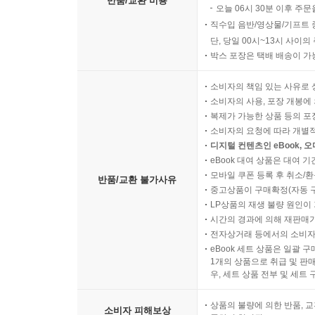
반품/교환 비용
오늘 06시 30분 이후 주문
직수입 음반/영상물/기프트 
단, 당일 00시~13시 사이
박스 포장은 택배 배송이 가
소비자의 책임 있는 사유로 
소비자의 사용, 포장 개봉에 
복제가 가능한 상품 등의 포장을 
소비자의 요청에 따라 개별
디지털 컨텐츠인 eBook, 
eBook 대여 상품은 대여 기
모바일 쿠폰 등록 후 취소/환
반품/교환 불가사유
중고상품이 구매확정(자동 
LP상품의 재생 불량 원인이 기
시간의 경과에 의해 재판매가
전자상거래 등에서의 소비자
eBook 세트 상품은 일괄 
1개의 상품으로 취급 및 판매
우, 세트 상품 전부 및 세트
상품의 불량에 의한 반품, 교
소비자 피해보상