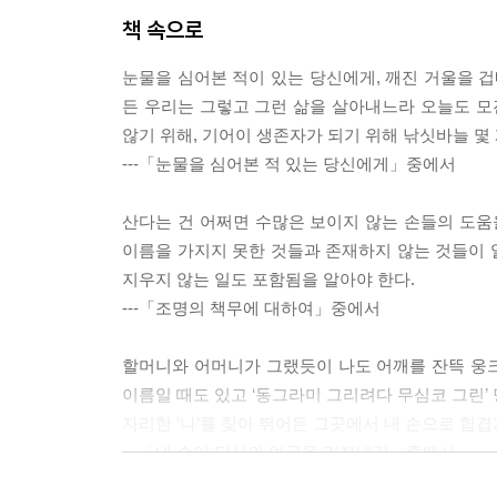
책 속으로
눈물을 심어본 적이 있는 당신에게, 깨진 거울을 겁
든 우리는 그렇고 그런 삶을 살아내느라 오늘도 모
않기 위해, 기어이 생존자가 되기 위해 낚싯바늘 몇
---「눈물을 심어본 적 있는 당신에게」중에서
산다는 건 어쩌면 수많은 보이지 않는 손들의 도움
이름을 가지지 못한 것들과 존재하지 않는 것들이 
지우지 않는 일도 포함됨을 알아야 한다.
---「조명의 책무에 대하여」중에서
할머니와 어머니가 그랬듯이 나도 어깨를 잔뜩 웅크
이름일 때도 있고 ‘동그라미 그리려다 무심코 그린’ 
자리한 ‘나’를 찾아 뛰어든 그곳에서 내 손으로 힘
---「내 손이 당신의 얼굴을 건져내길」중에서