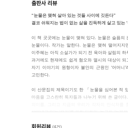
출판사 리뷰
수모의 공동체는 공통 기억으로 굴러간다. 그곳은
꺼이 미움과 불화를 각오하고 관계를 시작하겠다는 
“눈물은 맺혀 살아 있는 것들 사이에 깃든다”
---「수모의 공동체는 어떤 방언을 쓰는가」중에서
결코 쉬워지는 법이 없는 삶을 진득하게 살고 있는 
이름은 식별과 호명의 기본 수단이지만 그것에 그쳐서
이 책 곳곳에는 눈물이 맺혀 있다. 눈물은 슬픔의 
래서 왜곡과 혐오를 목적으로 하는 멸칭은 이름이 
눈물이다. 작가는 말한다. 눈물은 맺혀 떨어지지
이름 바꾸기의 전제는 애정이다. 오직 애정으로 붙이
이주혜는 아직 소설가가 되기 전 육아와 살림의 하루
처할 것이다.
과거에도 현재에도 쉽게 혐오와 멸시의 대상이 되
---「이름에게」중에서
자기 이야기의 원형이자 불안의 근원인 ‘어머니’
고민한다.
정전은 다시 쓰여야 한다. 내겐 당장 어머니와 딸이
그들만의 서당을 얼쩡거렸던 우리만의 서사가 필요
이 산문집의 제목이기도 한 「눈물을 심어본 적 
시작해야지. 그리고 새롭게 한 글자 한 글자 써 내려
마음을 고스란히 독자들과 나누기 위해 쓴 글이다.
---「어머니 내게 송곳니를 심어주었네」중에서
의미를, 그리고 지금의 우리가 각자의 안식처를 
살아내고 있는 ‘우리’를 위한 다독임. 누구든 ‘눈물을
어쩌자고 이 여성들은 삶을 불태워가면서까지 문학에
를 살아갔던 이 여성들이 유일하게 자유로웠을 때는
회원리뷰
문학 속에서 ‘다시 만난 여성’ 그리고 작가의 책무
(4건)