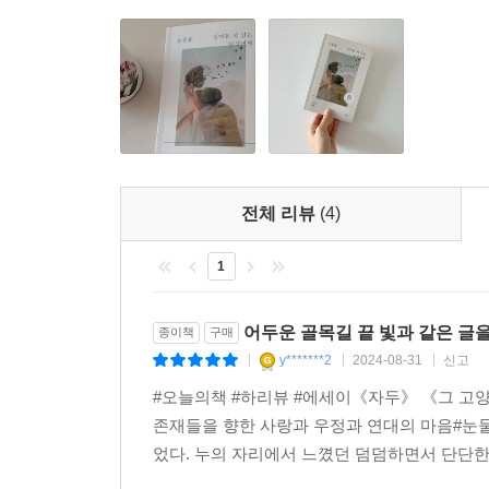
리스, 정체성과 이름 찾기의 과정이 요란한 투쟁임
17명의 작가와 그들 작품에 대한 저자의 깊이 있는
“가장 깊숙한 곳에 자리한 ‘나’를 찾아 뛰어든 그곳
내 손으로 힘겹게 건져낸 보물이 결국 나만이 아니
내가 좋아하는 당신의 얼굴이길 바란다”
전체 리뷰
(4)
이 산문집의 「프롤로그: 이야기의 코」는 마치 한 
빛’을 발견한다. 그 이유가 무엇이든 지금은 힘들고,
1
털실로 옷을 뜨는 여인들이 있다. 그들은 이 지치고
뜨개질’을 함께할 수 있도록 뜨개방의 문을 열어준다
어느새 알게 되었고, 다시는 몰랐던 시절로 돌아갈
어두운 골목길 끝 빛과 같은 글
종이책
구매
않는 털실처럼 찬찬히 풀어내” 보자고.
y*******2
2024-08-31
신고
|
|
|
#오늘의책 #하리뷰 #에세이《자두》 《그 고
이 산문집의 글들을 관통하는 작가의 태도는 “다면
존재들을 향한 사랑과 우정과 연대의 마음#눈
노력과 각성이다. 그리고 나의 눈물뿐만 아니라
었다. 누의 자리에서 느꼈던 덤덤하면서 단단한
불화할 수밖에 없어서, 존재에 대한 의문을 풀어내기