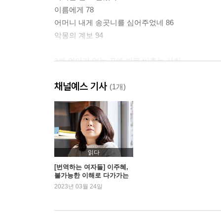
이름에게 78
어머니 내게 송곳니를 심어주었네 86
악몽의 계보 94
2부 언어가 없는 곳에 빛을 비추는 사람
채널예스 기사
고통을 피우다 108
(1개)
빛의 언어를 찾아서 122
엄마가 된 여자는 모두 쓰는 사람이다 136
손전등 하나의 역할을 통해 150
정체성 찾기가 요구하는 대가 164
순환하는 돌봄에 관하여 178
읽다
희생양은 우연히 만들어지지 않는다 190
[번역하는 여자들] 이주혜,
불가능한 이해로 다가가는
전복의 목적 200
일
2023년 03월 24일