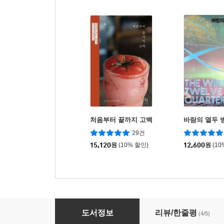
처음부터 끝까지 고백
바람의 열두 
29건
15,120
원
(10% 할인)
12,600
원
(10
눈물을 심어본 적 있는 당신에게
도서정보
리뷰/한줄평
(4/5)