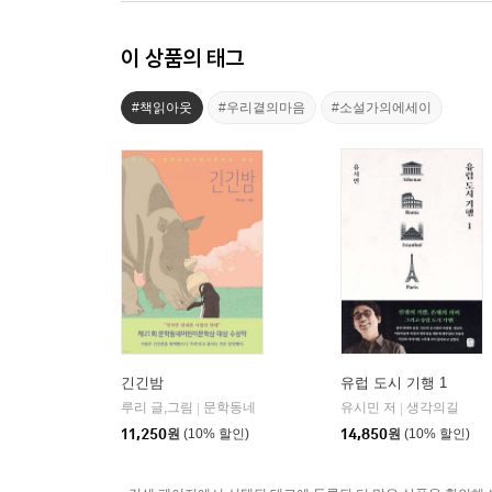
이 상품의 태그
#책읽아웃
#우리곁의마음
#소설가의에세이
긴긴밤
유럽 도시 기행 1
루리 글,그림
문학동네
유시민 저
생각의길
|
|
11,250
원
(10% 할인)
14,850
원
(10% 할인)