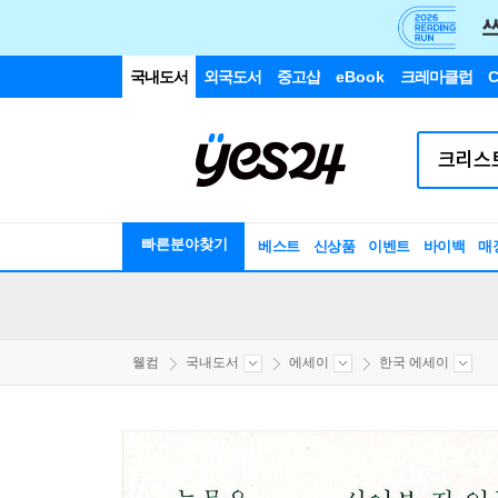
국내도서
외국도서
중고샵
eBook
크레마클럽
C
빠른분야찾기
베스트
신상품
이벤트
바이백
매
웰컴
국내도서
에세이
한국 에세이