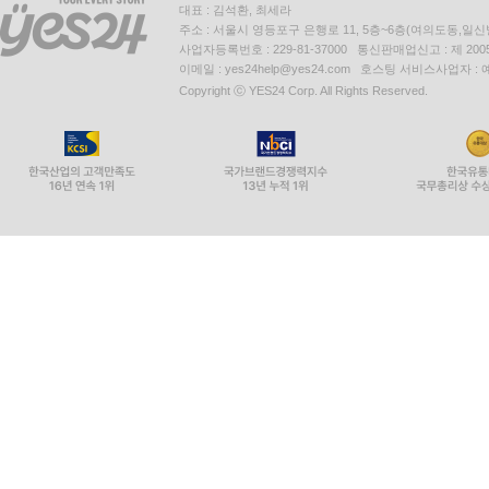
대표 : 김석환, 최세라
주소 : 서울시 영등포구 은행로 11, 5층~6층(여의도동,일신
사업자등록번호 : 229-81-37000 통신판매업신고 : 제 200
이메일 : yes24help@yes24.com 호스팅 서비스사업자 :
Copyright ⓒ YES24 Corp. All Rights Reserved.