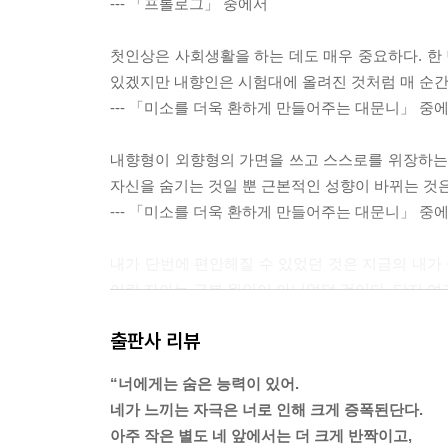
--- 「프롤로그」 중에서
첫인상은 사회생활을 하는 데도 매우 중요하다. 한 
있겠지만 내향인은 시험대에 올려진 것처럼 매 순간
--- 「미소를 더욱 환하게 만들어주는 대문니」 중
내향형이 외향형의 가면을 쓰고 스스로를 위장하는 
자신을 숨기는 것일 뿐 근본적인 성향이 바뀌는 것은
--- 「미소를 더욱 환하게 만들어주는 대문니」 중
내가 단번에 편안해질 수 있었던 것은 지금의 내가
어린 자아는 근본 원인이 아니었던 것이다. 단지 여
형 성향에 기인한 것이었다.
출판사 리뷰
--- 「매력적인 조력자 가쪽 앞니」 중에서
“너에게는 숨은 능력이 있어.
그렇게 내향인의 에너지 방향은 내부로 향한다. 계획
네가 느끼는 자극은 너로 인해 크게 증폭된단다.
과의 상호작용에 많은 에너지를 쏟아붓지 않는다. 혼
아주 작은 별도 네 앞에서는 더 크게 반짝이고,
어도 할일이 너무 많아 외로움을 느낄 새가 없다. 