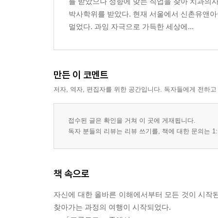
를 받았으나 성향에 맞는 직업을 찾아 치과의
박사학위를 받았다. 현재 서울에서 신촌유앤아
우직한 고목나무 같은 첫번째 큰어금니
멀었다. 과잉 자극으로 가득한 세상에...
- 경로 이탈의 즐거움?
- 응용과학을 응용하라
외로운 아웃사이더 두번째 큰어금니
만든 이 코멘트
- 숨 고르기
저자, 역자, 편집자를 위한 공간입니다. 독자들에게 전하고
- 나다울 수 있는 직업
첫사랑의 아픔을 간직한 기구한 운명의 사랑니
접수된 글은 확인을 거쳐 이 곳에 게재됩니다.
- 다름을 인정한다는 것
독자 분들의 리뷰는 리뷰 쓰기를, 책에 대한 문의는 1:
- 앓던 사랑니
에필로그
책 속으로
자신에 대한 올바른 이해에서부터 모든 것이 시작된
찾아가는 과정의 여행이 시작되었다.