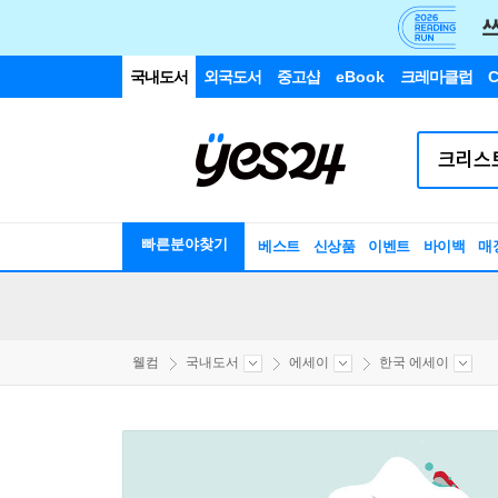
국내도서
외국도서
중고샵
eBook
크레마클럽
C
빠른분야찾기
베스트
신상품
이벤트
바이백
매
웰컴
국내도서
에세이
한국 에세이