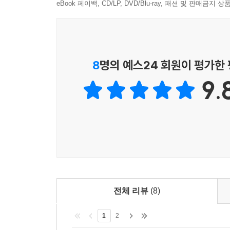
각인되었다. 그러다보니 타인에게 보이는 자신의 모
eBook 페이백, CD/LP, DVD/Blu-ray, 패션 및 판매금
고 그 실행력을 추진력으로, 엉덩이의 힘을 연료로 
--- 「우직한 고목나무 같은 첫번째 큰어금니」 중
그러므로 내향적인 성격 자체를 이해하는 것이 
에너지가 자기 내부로 흐르기에 조용히 내부의 에
지금까지 자책하며 힘들어했던 시간이 전혀 자책할 
생각한다.
8
명의 예스24 회원이 평가한
에 내가 속해 있었다는 사실이 떠올랐다. (…) 다
카를 융이 말한 것처럼 완전한 내향성 또는 외향
--- 「첫사랑의 아픔을 간직한 기구한 운명의 사랑
9.
성향이 우월하다고 할 수 없다. 저자는 각자의 
숨은 잠재력을 발휘할 수 있고 자신을 억압하던 틀
아직 끝낼 생각이 없는 시험을 치르면서 행간을 곱
을 느낀다. 바람처럼 가벼워지는 날이 올 때까지 
해서 귀기울여보기로 했다.
나다운 직업 찾기
건축기사에서 치과의사로
--- 「에필로그」 중에서
저자는 여러 사람과의 협업을 필요로 하는 건축기사
전혀 무관할 것 같은 분야일지라도 서로 통하는 부
전체 리뷰
(8)
아니라고 말한다. 경계가 허물어지고 있는 세상에서 
1
2