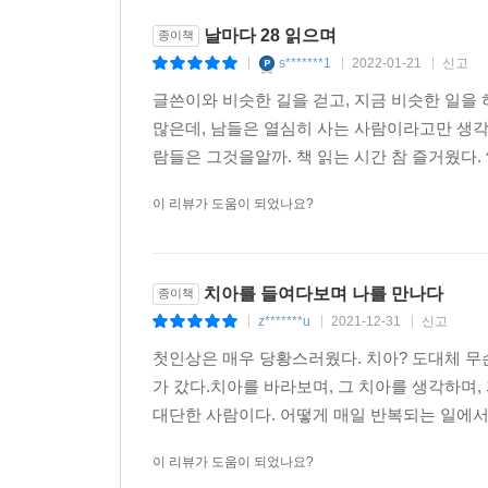
내향형은 외향형보다 외부 자극에 더 크게 반응한
힘겨워한다. 사회성이 부족하다고 생각할 수 있지
날마다 28 읽으며
종이책
소통하면 업무 만족은 물론 효율도 극대화할 수 있다
s*******1
2022-01-21
신고
|
|
|
글쓴이와 비슷한 길을 걷고, 지금 비슷한 일을 
저자는 지금까지 외향인 위주의 세상이었다면 이제
많은데, 남들은 열심히 사는 사람이라고만 생각
집중력, 관찰력, 공감력을 발휘할 수 있는 방법을 
람들은 그것을알까. 책 읽는 시간 참 즐거웠다. ^------
했고 앞으로도 그럴 것이기에…….
이 리뷰가 도움이 되었나요?
치아를 들여다보며 나를 만나다
종이책
z*******u
2021-12-31
신고
|
|
|
첫인상은 매우 당황스러웠다. 치아? 도대체 무
가 갔다.치아를 바라보며, 그 치아를 생각하며,
대단한 사람이다. 어떻게 매일 반복되는 일에서 
이 리뷰가 도움이 되었나요?