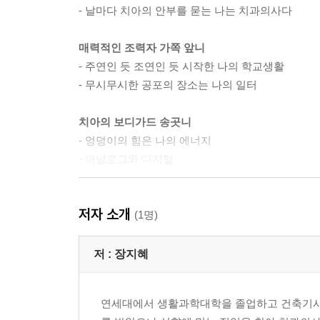
- 날마다 치아의 안부를 묻는 나는 치과의사다
매력적인 조력자 가쪽 앞니
- 주연인 듯 조연인 듯 시작한 나의 학교생활
- 무시무시한 공포의 장소는 나의 일터
치아의 보디가드 송곳니
- 엉덩이의 힘은 나의 에너지
- 아날로그와 디지털
뺄 것이냐 말 것이냐 첫번째 작은어금니
저자 소개
- 마음을 전하는 소통
(1명)
- 암기의 의미
저 :
장지혜
크기가 작아도 어금니 두번째 작은어금니
- 뜻하지 않는 곳에서 만나는 내력벽
연세대에서 생활과학대학을 졸업하고 건축기사
- 변화를 거부하는 유착치