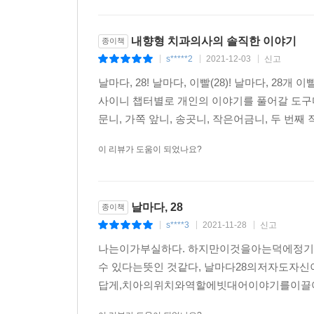
내향형 치과의사의 솔직한 이야기
종이책
s*****2
2021-12-03
신고
|
|
|
날마다, 28! 날마다, 이빨(28)! 날마다, 28
사이니 챕터별로 개인의 이야기를 풀어갈 도구다
문니, 가쪽 앞니, 송곳니, 작은어금니, 두 번째 
이 리뷰가 도움이 되었나요?
날마다, 28
종이책
s****3
2021-11-28
신고
|
|
|
나는이가부실하다. 하지만이것을아는덕에정기
수 있다는뜻인 것같다, 날마다28의저자도
답게,치아의위치와역할에빗대어이야기를이끌어