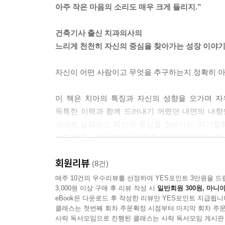
아주 작은 마음의 소리도 매우 크게 들리지.”
--- 「치아의 보디가드 송곳니」 중에서
건축기사 출신 치과의사의
성장한다는 것은 날마다 자신이 스스로 만든 성을 정
느리게 천천히 자신의 중심을 찾아가는 성장 이야
하는 감옥일 수도 있다. 열심히 깨부수다보면 바깥
--- 「뺄 것이냐 말 것이냐 첫번째 작은어금니」 중
자신이 어떤 사람이고 무엇을 추구하는지 정확히 아
나의 에너지는 한정적이었기 때문에 필요 이상의 에
이 책은 치아의 특징과 자신의 성향을 오가며 
을 역행하지 않고 받아들이고 이해해보기로 했다. 
독특한 이력과 함께 드러내기 꺼렸던 내면의 내향
에너지를 빼앗긴다. 이 사실을 이해한 후부터는 내
제대로 살펴보고 자신의 중심을 찾아가는 ‘자기철
--- 「크기가 작아도 어금니 두번째 작은어금니」 
수도 있고, 서로 완전히 다른 줄 알았던 분야에서의
내향형은 겉으로 느리고 머뭇거리는 것처럼 보여도
회원리뷰
(8건)
밑그림을 부지런히 그리는 스타일이다.
부정적 함의를 품고 있는 내향성
매주 10건의 우수리뷰를 선정하여 YES포인트 3만원을 드
--- 「크기가 작아도 어금니 두번째 작은어금니」 
3,000원 이상 구매 후 리뷰 작성 시
일반회원 300원, 마니아
반드시 고쳐야만 하는 성향일까
eBook은 다운로드 후 작성한 리뷰만 YES포인트 지급됩니
흔히 내향인이 안전지대 밖으로 벗어나는 것을 두
클래스는 첫번째 회차 주문확정 시점부터 마지막 회차 주문
20세기 산업 성장의 영향으로 내면보다는 외면
사락 독서모임으로 진행된 클래스는 사락 독서모임 게시판
혼자 조용히 연구할 수 있는 것이라면 새로운 시도