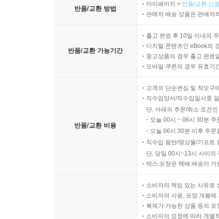
마이페이지 >
반품/교환 신청
반품/교환 방법
판매자 배송 상품은 판매자와
출고 완료 후 10일 이내의 
디지털 콘텐츠인 eBook의 
반품/교환 가능기간
중고상품의 경우 출고 완료일
모바일 쿠폰의 경우 유효기간(
고객의 단순변심 및 착오구
직수입양서/직수입일서중 일
단, 아래의 주문/취소 조건인
오늘 00시 ~ 06시 30분 
반품/교환 비용
오늘 06시 30분 이후 주문
직수입 음반/영상물/기프트 
단, 당일 00시~13시 사이
박스 포장은 택배 배송이 가
소비자의 책임 있는 사유로 
소비자의 사용, 포장 개봉에 
복제가 가능한 상품 등의 포장을 
소비자의 요청에 따라 개별