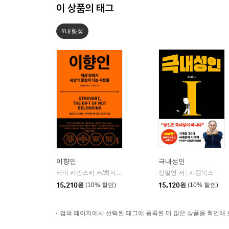
이 상품의 태그
#내향성
이향인
극내성인
라미 카민스키 저/최지숙 역
21세기북스
정일영 저
시원북스
|
|
15,210
원
(10% 할인)
15,120
원
(10% 할인)
검색 페이지에서 선택된 태그에 등록된 더 많은 상품을 확인해 