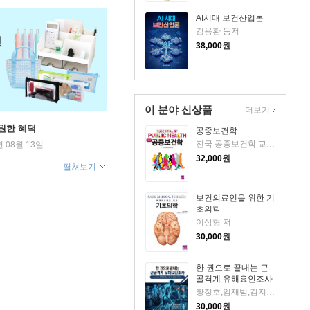
AI시대 보건산업론
김용환 등저
38,000
원
이 분야 신상품
더보기
원한 혜택
공중보건학
전국 공중보건학 교수편 저
년 08월 13일
32,000
원
펼쳐보기
보건의료인을 위한 기
초의학
이상형 저
30,000
원
한 권으로 끝내는 근
골격계 유해요인조사
황정호,임재범,김지훈,김홍관,오영찬,추철웅 저
30,000
원