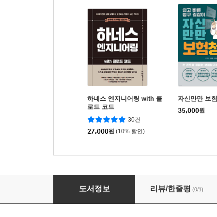
하네스 엔지니어링 with 클
자신만만 보
로드 코드
35,000
원
30건
27,000
원
(10% 할인)
재미있는 건강보험청구실무
도서정보
리뷰/한줄평
(0/1)