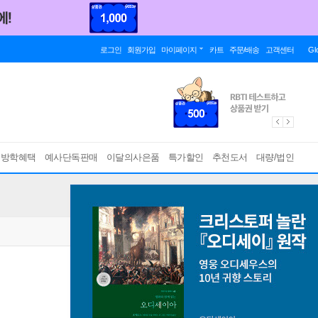
로그인
회원가입
마이페이지
카트
주문/배송
고객센터
Gl
름방학혜택
예사단독판매
이달의사은품
특가할인
추천도서
대량/법인