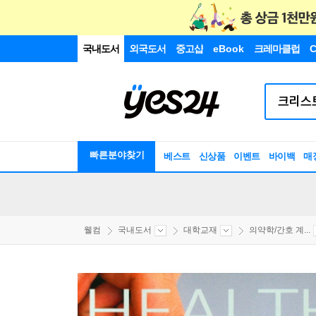
국내도서
외국도서
중고샵
eBook
크레마클럽
C
빠른분야찾기
베스트
신상품
이벤트
바이백
매
웰컴
국내도서
대학교재
의약학/간호 계...