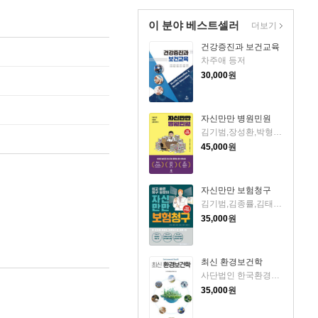
이 분야 베스트셀러
더보기
건강증진과 보건교육
차주애 등저
30,000
원
자신만만 병원민원
김기범,장성환,박형윤 공저
45,000
원
자신만만 보험청구
김기범,김종률,김태빈,이창현,이동길,최윤종 저
35,000
원
최신 환경보건학
사단법인 한국환경보건학회 저
35,000
원