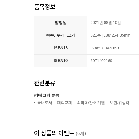
품목정보
발행일
2021년 08월 10일
쪽수, 무게, 크기
621쪽 | 188*254*35mm
ISBN13
9788971409169
ISBN10
8971409169
관련분류
카테고리 분류
국내도서
대학교재
의약학/간호 계열
보건/위생학
이 상품의 이벤트
(6개)