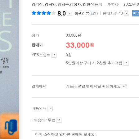
김기정
,
강공언
,
임남구
.
장정자
,
최현식
등저
수학사
2021년 
8.0
회원리뷰(
1
건)
판매지수 48
베
정가
33,000원
33,000
원
판매가
YES포인트
0원
5만원이상 구매 시 2천원 추가적립
결제혜택
카드/간편결제 혜택을 확인하세요
배송안내
배송비 : 무료
이미 소장하고 있다면 판매해 보세요!