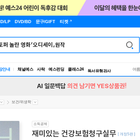
D/LP
DVD/BD
문구
/GIFT
티켓
장안내
채널예스
사락
예스펀딩
클래스24
독서유형검사
여
RBTI Lab
독서유형검사
AI 일문백답
의견 남기면 YES상품권!
보건/위생학
소득공제
재미있는 건강보험청구실무
[ 개정5판 ]