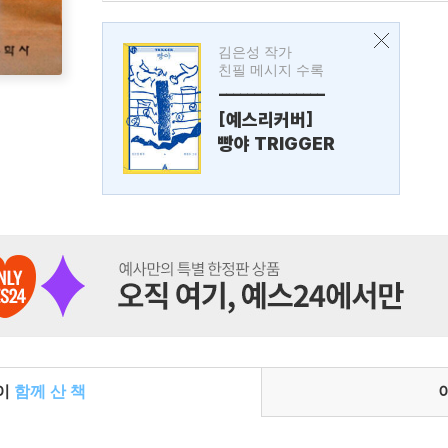
김은성 작가
친필 메시지 수록
---------------
[예스리커버]
빵야 TRIGGER
들이
함께 산 책