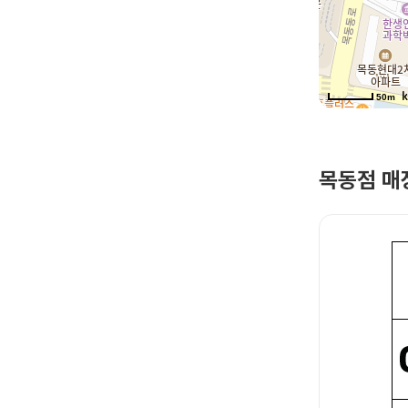
50m
목동점 매