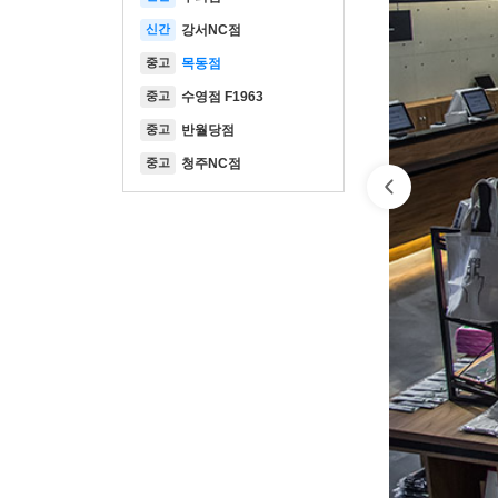
신간
강서NC점
중고
목동점
중고
수영점 F1963
중고
반월당점
중고
청주NC점