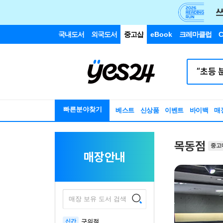
국내도서
외국도서
중고샵
eBook
크레마클럽
C
빠른분야찾기
베스트
신상품
이벤트
바이백
매
목동점
중고
매장안내
매장 보유 도서 검색
신간
구의점