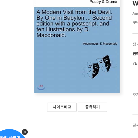
w
An
첫
정
판
Y
추
사이즈비교
공유하기
결