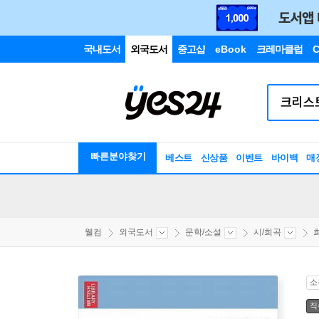
국내도서
외국도서
중고샵
eBook
크레마클럽
C
빠른분야찾기
베스트
신상품
이벤트
바이백
매
웰컴
외국도서
문학/소설
시/희곡
소
직