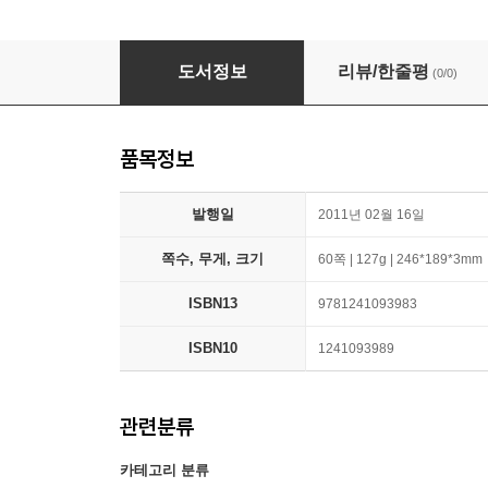
A Modern Visit from the Devil. by One in Baby
도서정보
리뷰/한줄평
(0/0)
품목정보
발행일
2011년 02월 16일
쪽수, 무게, 크기
60쪽 | 127g | 246*189*3mm
ISBN13
9781241093983
ISBN10
1241093989
관련분류
카테고리 분류