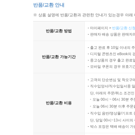
반품/교환 안내
※ 상품 설명에 반품/교환과 관련한 안내가 있는경우 아래 
마이페이지 >
반품/교환 신청
반품/교환 방법
판매자 배송 상품은 판매자와
출고 완료 후 10일 이내의 
디지털 콘텐츠인 eBook의 
반품/교환 가능기간
중고상품의 경우 출고 완료일
모바일 쿠폰의 경우 유효기간(
고객의 단순변심 및 착오구
직수입양서/직수입일서중 일
단, 아래의 주문/취소 조건인
오늘 00시 ~ 06시 30분 
반품/교환 비용
오늘 06시 30분 이후 주문
직수입 음반/영상물/기프트 
단, 당일 00시~13시 사이
박스 포장은 택배 배송이 가